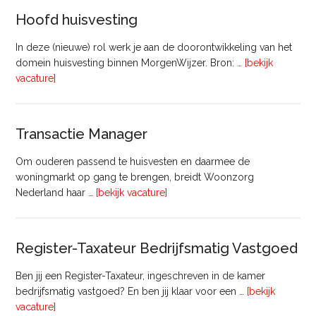
Vastgoed
Hoofd huisvesting
In deze (nieuwe) rol werk je aan de doorontwikkeling van het
domein huisvesting binnen MorgenWijzer. Bron: …
[bekijk
overHoofd
vacature]
huisvesting
Transactie Manager
Om ouderen passend te huisvesten en daarmee de
woningmarkt op gang te brengen, breidt Woonzorg
overTransactie
Nederland haar …
[bekijk vacature]
Manager
Register-Taxateur Bedrijfsmatig Vastgoed
Ben jij een Register-Taxateur, ingeschreven in de kamer
bedrijfsmatig vastgoed? En ben jij klaar voor een …
[bekijk
overRegister-
vacature]