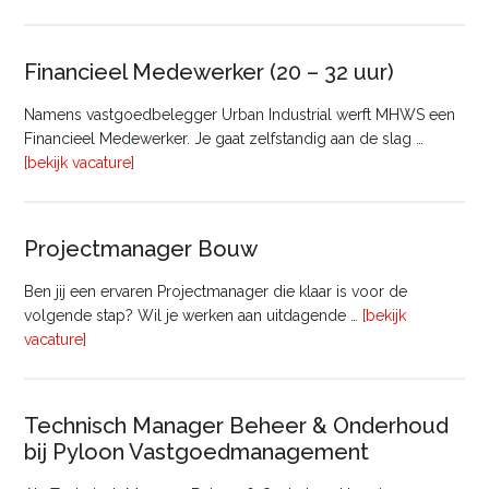
Taxateur
Bedrijfsmatig
Vastgoed
Financieel Medewerker (20 – 32 uur)
Namens vastgoedbelegger Urban Industrial werft MHWS een
Financieel Medewerker. Je gaat zelfstandig aan de slag …
overFinancieel
[bekijk vacature]
Medewerker
(20
–
Projectmanager Bouw
32
uur)
Ben jij een ervaren Projectmanager die klaar is voor de
volgende stap? Wil je werken aan uitdagende …
[bekijk
overProjectmanager
vacature]
Bouw
Technisch Manager Beheer & Onderhoud
bij Pyloon Vastgoedmanagement