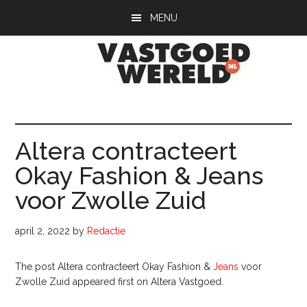
Door
Spring
Spring
MENU
naar
naar
naar
de
de
de
hoofd
eerste
voettekst
inhoud
sidebar
Vastgoedwerel
vastgoedwereld.nl
Altera contracteert
Okay Fashion & Jeans
voor Zwolle Zuid
april 2, 2022
by
Redactie
The post Altera contracteert Okay Fashion &
Jeans
voor
Zwolle Zuid appeared first on Altera Vastgoed.