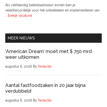
Als zelfstandig beleidsadviseur wonen ben je
verantwoordelijk voor het ontwikkelen en implementeren van
overInterim
…
[bekijk vacature]
Ervaren
Beleidsadviseur
(32
uur)
MEER NIEUWS
‘American Dream’ moet met $ 750 mrd
weer uitkomen
augustus 6, 2026
By
Redactie
Aantal fastfoodzaken in 20 jaar bijna
verdubbeld
augustus 6, 2026
By
Redactie