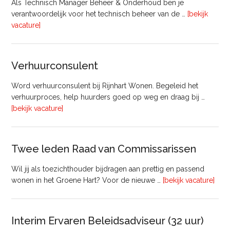
Als Technisch Manager Beheer & Onderhoud ben je
verantwoordelijk voor het technisch beheer van de …
[bekijk
overTechnisch
vacature]
Manager
Beheer
&
Verhuurconsulent
Onderhoud
bij
Word verhuurconsulent bij Rijnhart Wonen. Begeleid het
Pyloon
verhuurproces, help huurders goed op weg en draag bij …
Vastgoedmanagement
overVerhuurconsulent
[bekijk vacature]
Twee leden Raad van Commissarissen
Wil jij als toezichthouder bijdragen aan prettig en passend
ove
wonen in het Groene Hart? Voor de nieuwe …
[bekijk vacature]
lede
Raa
van
Interim Ervaren Beleidsadviseur (32 uur)
Comm