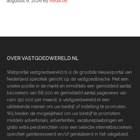
augustus 6, 2026
By
Redactie
Footer
OVER VASTGOEDWERELD.NL
Webportal vastgoedwereld.nl is de grootste nieuwsportal van
Nederland specifiek gericht op de vastgoedbrache. Met een
unieke positie in de markt en inmiddels een gemiddeld aantal
bezoekers van 68.000 en gemiddeld aantal pageviews van
ruim 150.000 per maand, is vastgoedwereld.nl een
uitstekende manier om uw bedrijf of instelling te promoten.
Wij bieden de mogelijkheid om uw bedrijf te promotem
middels advertorials, advertenties, vacatureplaatsingen en
gratis extra persberichten voor een selectie internetbezoekers
specifiek geïnteresseerd en/of gerelateerd in het vakgebied.