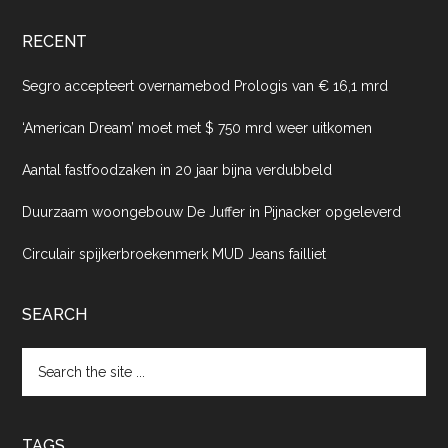
RECENT
Segro accepteert overnamebod Prologis van € 16,1 mrd
‘American Dream’ moet met $ 750 mrd weer uitkomen
Aantal fastfoodzaken in 20 jaar bijna verdubbeld
Duurzaam woongebouw De Juffer in Pijnacker opgeleverd
Circulair spijkerbroekenmerk MUD Jeans failliet
SEARCH
Search
the
site
...
TAGS