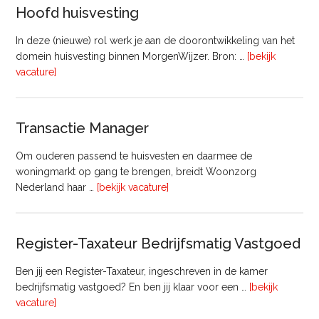
Vastgoed
Hoofd huisvesting
In deze (nieuwe) rol werk je aan de doorontwikkeling van het
domein huisvesting binnen MorgenWijzer. Bron: …
[bekijk
overHoofd
vacature]
huisvesting
Transactie Manager
Om ouderen passend te huisvesten en daarmee de
woningmarkt op gang te brengen, breidt Woonzorg
overTransactie
Nederland haar …
[bekijk vacature]
Manager
Register-Taxateur Bedrijfsmatig Vastgoed
Ben jij een Register-Taxateur, ingeschreven in de kamer
bedrijfsmatig vastgoed? En ben jij klaar voor een …
[bekijk
overRegister-
vacature]
Taxateur