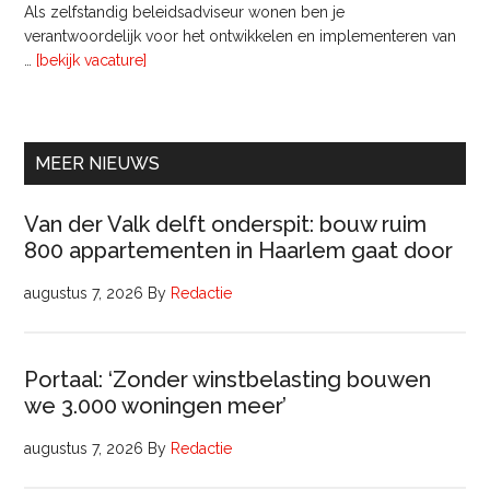
Als zelfstandig beleidsadviseur wonen ben je
verantwoordelijk voor het ontwikkelen en implementeren van
overInterim
…
[bekijk vacature]
Ervaren
Beleidsadviseur
(32
uur)
MEER NIEUWS
Van der Valk delft onderspit: bouw ruim
800 appartementen in Haarlem gaat door
augustus 7, 2026
By
Redactie
Portaal: ‘Zonder winstbelasting bouwen
we 3.000 woningen meer’
augustus 7, 2026
By
Redactie