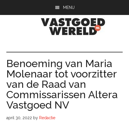
Door
Spring
Spring
MENU
naar
naar
naar
de
de
de
hoofd
eerste
voettekst
inhoud
sidebar
Vastgoedwerel
vastgoedwereld.nl
Benoeming van Maria
Molenaar tot voorzitter
van de Raad van
Commissarissen Altera
Vastgoed NV
april 30, 2022
by
Redactie