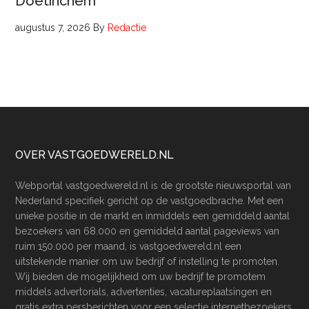
Doetinchem
augustus 7, 2026
By
Redactie
Footer
OVER VASTGOEDWERELD.NL
Webportal vastgoedwereld.nl is de grootste nieuwsportal van
Nederland specifiek gericht op de vastgoedbrache. Met een
unieke positie in de markt en inmiddels een gemiddeld aantal
bezoekers van 68.000 en gemiddeld aantal pageviews van
ruim 150.000 per maand, is vastgoedwereld.nl een
uitstekende manier om uw bedrijf of instelling te promoten.
Wij bieden de mogelijkheid om uw bedrijf te promotem
middels advertorials, advertenties, vacatureplaatsingen en
gratis extra persberichten voor een selectie internetbezoekers