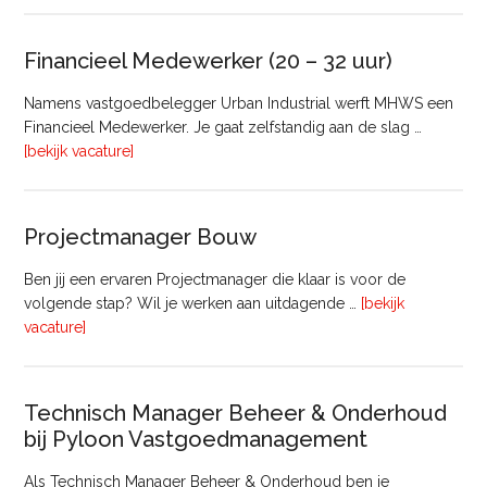
Bedrijfsmatig
Vastgoed
Financieel Medewerker (20 – 32 uur)
Namens vastgoedbelegger Urban Industrial werft MHWS een
Financieel Medewerker. Je gaat zelfstandig aan de slag …
overFinancieel
[bekijk vacature]
Medewerker
(20
–
Projectmanager Bouw
32
uur)
Ben jij een ervaren Projectmanager die klaar is voor de
volgende stap? Wil je werken aan uitdagende …
[bekijk
overProjectmanager
vacature]
Bouw
Technisch Manager Beheer & Onderhoud
bij Pyloon Vastgoedmanagement
Als Technisch Manager Beheer & Onderhoud ben je