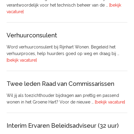
verantwoordelijk voor het technisch beheer van de …
[bekijk
overTechnisch
vacature]
Manager
Beheer
&
Verhuurconsulent
Onderhoud
bij
Word verhuurconsulent bij Rijnhart Wonen. Begeleid het
Pyloon
verhuurproces, help huurders goed op weg en draag bij …
Vastgoedmanagement
overVerhuurconsulent
[bekijk vacature]
Twee leden Raad van Commissarissen
Wil jij als toezichthouder bijdragen aan prettig en passend
ove
wonen in het Groene Hart? Voor de nieuwe …
[bekijk vacature]
lede
Raa
van
Interim Ervaren Beleidsadviseur (32 uur)
Comm