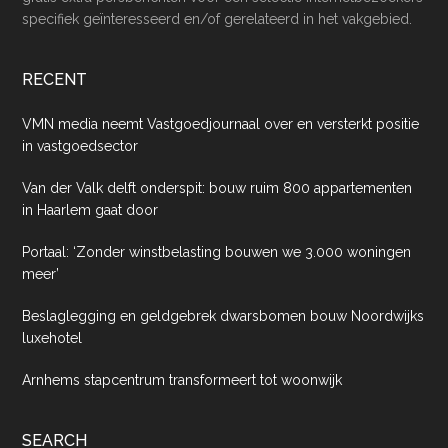
specifiek geïnteresseerd en/of gerelateerd in het vakgebied.
RECENT
VMN media neemt Vastgoedjournaal over en versterkt positie
in vastgoedsector
Van der Valk delft onderspit: bouw ruim 800 appartementen
in Haarlem gaat door
Portaal: ‘Zonder winstbelasting bouwen we 3.000 woningen
meer’
Beslaglegging en geldgebrek dwarsbomen bouw Noordwijks
luxehotel
Arnhems stapcentrum transformeert tot woonwijk
SEARCH