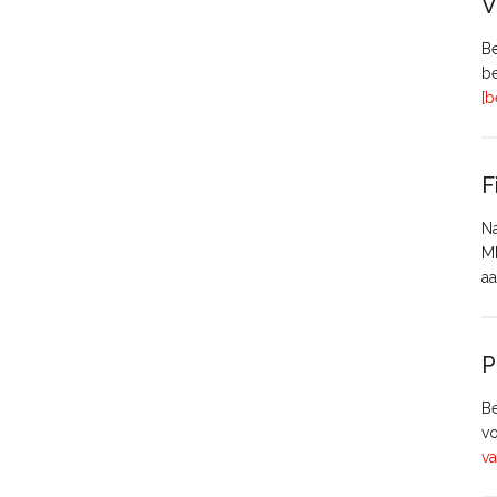
V
Be
be
[b
F
Na
MH
aa
P
Be
vo
va