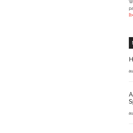
Wi
pa
[b
H
au
A
S
au