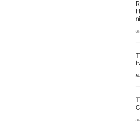
R
H
n
au
T
t
au
T
C
au