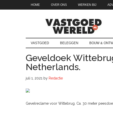
Door
Skip
Spring
Spring
HOME
OVER ONS
WERKEN BIJ
AD
naar
to
naar
naar
de
secondary
de
de
hoofd
menu
eerste
voettekst
inhoud
sidebar
Vastgoedwe
vastgoedwereld.nl
VASTGOED
BELEGGEN
BOUW & ONTW
Geveldoek Wittebrug
Netherlands.
juli 1, 2021
by
Redactie
Gevelreclame voor Wittebrug. Ca. 30 meter peesdoek v