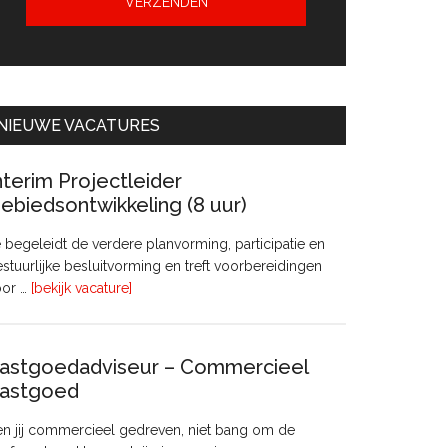
NIEUWE VACATURES
nterim Projectleider
ebiedsontwikkeling (8 uur)
 begeleidt de verdere planvorming, participatie en
stuurlijke besluitvorming en treft voorbereidingen
overInterim
oor …
[bekijk vacature]
Projectleider
Gebiedsontwikkeling
(8
astgoedadviseur – Commercieel
uur)
astgoed
n jij commercieel gedreven, niet bang om de