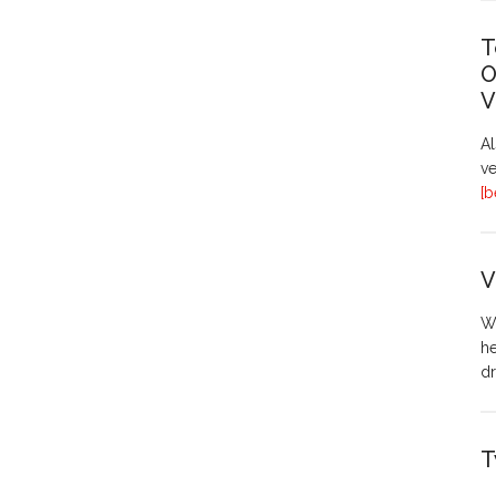
T
O
V
A
ve
[b
V
Wo
h
dr
T