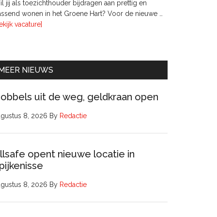
l jij als toezichthouder bijdragen aan prettig en
ssend wonen in het Groene Hart? Voor de nieuwe …
overTwee
ekijk vacature]
leden
Raad
van
Commissarissen
MEER NIEUWS
obbels uit de weg, geldkraan open
gustus 8, 2026
By
Redactie
llsafe opent nieuwe locatie in
pijkenisse
gustus 8, 2026
By
Redactie