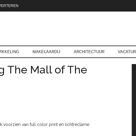
VERTEREN
reld.nl
IKKELING
MAKELAARDIJ
ARCHITECTUUR
VACATU
 The Mall of The
P
oorzien van full color print en lichtreclame.