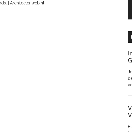
ds. | Architectenweb.nl
I
G
Je
be
v
V
V
Be