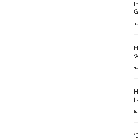
I
G
au
H
w
au
H
j
au
‘