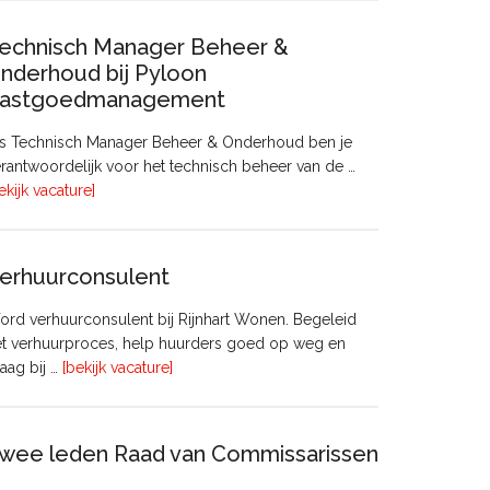
echnisch Manager Beheer &
nderhoud bij Pyloon
astgoedmanagement
ls Technisch Manager Beheer & Onderhoud ben je
rantwoordelijk voor het technisch beheer van de …
overTechnisch
ekijk vacature]
Manager
Beheer
&
erhuurconsulent
Onderhoud
bij
rd verhuurconsulent bij Rijnhart Wonen. Begeleid
Pyloon
et verhuurproces, help huurders goed op weg en
Vastgoedmanagement
overVerhuurconsulent
aag bij …
[bekijk vacature]
wee leden Raad van Commissarissen