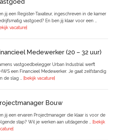
astgoed
n jij een Register-Taxateur, ingeschreven in de kamer
drijfsmatig vastgoed? En ben jij klaar voor een …
overRegister-
ekijk vacature]
Taxateur
Bedrijfsmatig
Vastgoed
inancieel Medewerker (20 – 32 uur)
mens vastgoedbelegger Urban Industrial werft
WS een Financieel Medewerker. Je gaat zelfstandig
overFinancieel
n de slag …
[bekijk vacature]
Medewerker
(20
–
rojectmanager Bouw
32
uur)
n jij een ervaren Projectmanager die klaar is voor de
lgende stap? Wil je werken aan uitdagende …
[bekijk
overProjectmanager
cature]
Bouw