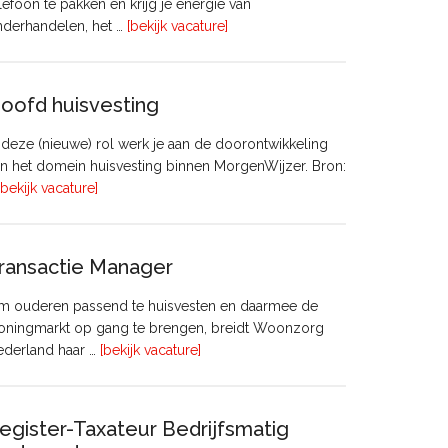
lefoon te pakken en krijg je energie van
overVastgoedadviseur
nderhandelen, het …
[bekijk vacature]
–
Commercieel
Vastgoed
oofd huisvesting
 deze (nieuwe) rol werk je aan de doorontwikkeling
n het domein huisvesting binnen MorgenWijzer. Bron:
overHoofd
[bekijk vacature]
huisvesting
ransactie Manager
m ouderen passend te huisvesten en daarmee de
oningmarkt op gang te brengen, breidt Woonzorg
overTransactie
ederland haar …
[bekijk vacature]
Manager
egister-Taxateur Bedrijfsmatig