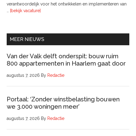
verantwoordelijk voor het ontwikkelen en implementeren van
overInterim
…
[bekijk vacature]
Ervaren
Beleidsadviseur
(32
uur)
MEER NIEUWS
Van der Valk delft onderspit: bouw ruim
800 appartementen in Haarlem gaat door
augustus 7, 2026
By
Redactie
Portaal: ‘Zonder winstbelasting bouwen
we 3.000 woningen meer’
augustus 7, 2026
By
Redactie