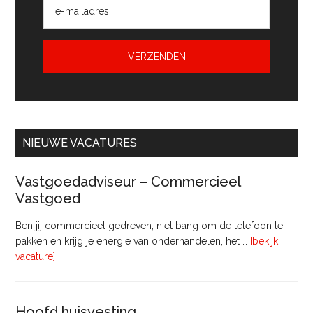
NIEUWE VACATURES
Vastgoedadviseur – Commercieel
Vastgoed
Ben jij commercieel gedreven, niet bang om de telefoon te
pakken en krijg je energie van onderhandelen, het …
[bekijk
overVastgoedadviseur
vacature]
–
Commercieel
Vastgoed
Hoofd huisvesting