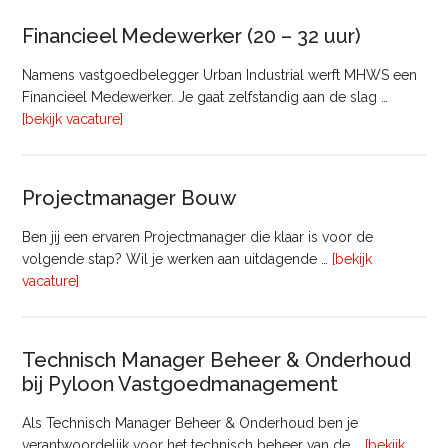
Bedrijfsmatig
Vastgoed
Financieel Medewerker (20 – 32 uur)
Namens vastgoedbelegger Urban Industrial werft MHWS een
Financieel Medewerker. Je gaat zelfstandig aan de slag …
overFinancieel
[bekijk vacature]
Medewerker
(20
–
Projectmanager Bouw
32
uur)
Ben jij een ervaren Projectmanager die klaar is voor de
volgende stap? Wil je werken aan uitdagende …
[bekijk
overProjectmanager
vacature]
Bouw
Technisch Manager Beheer & Onderhoud
bij Pyloon Vastgoedmanagement
Als Technisch Manager Beheer & Onderhoud ben je
verantwoordelijk voor het technisch beheer van de …
[bekijk