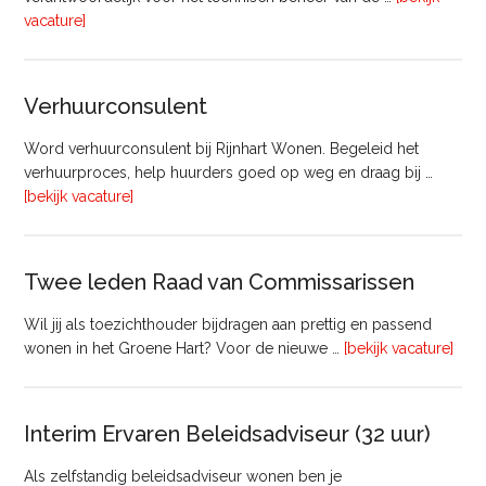
overTechnisch
vacature]
Manager
Beheer
&
Verhuurconsulent
Onderhoud
bij
Word verhuurconsulent bij Rijnhart Wonen. Begeleid het
Pyloon
verhuurproces, help huurders goed op weg en draag bij …
Vastgoedmanagement
overVerhuurconsulent
[bekijk vacature]
Twee leden Raad van Commissarissen
Wil jij als toezichthouder bijdragen aan prettig en passend
ove
wonen in het Groene Hart? Voor de nieuwe …
[bekijk vacature]
lede
Raa
van
Interim Ervaren Beleidsadviseur (32 uur)
Comm
Als zelfstandig beleidsadviseur wonen ben je