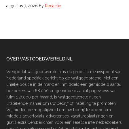
augustus 7, 2026
By
Redactie
Footer
OVER VASTGOEDWERELD.NL
Webportal vastgoedwereld.nl is de grootste nieuwsportal van
Nederland specifiek gericht op de vastgoedbrache. Met een
unieke positie in de markt en inmiddels een gemiddeld aantal
bezoekers van 68.000 en gemiddeld aantal pageviews van
ruim 150.000 per maand, is vastgoedwereld.nl een
uitstekende manier om uw bedrijf of instelling te promoten.
Wij bieden de mogelijkheid om uw bedrijf te promotem
middels advertorials, advertenties, vacatureplaatsingen en
gratis extra persberichten voor een selectie internetbezoekers
specifiek geïnteresseerd en/of gerelateerd in het vakgebied.