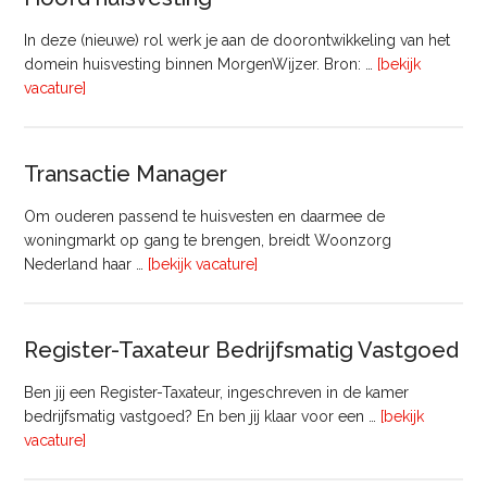
In deze (nieuwe) rol werk je aan de doorontwikkeling van het
domein huisvesting binnen MorgenWijzer. Bron: …
[bekijk
overHoofd
vacature]
huisvesting
Transactie Manager
Om ouderen passend te huisvesten en daarmee de
woningmarkt op gang te brengen, breidt Woonzorg
overTransactie
Nederland haar …
[bekijk vacature]
Manager
Register-Taxateur Bedrijfsmatig Vastgoed
Ben jij een Register-Taxateur, ingeschreven in de kamer
bedrijfsmatig vastgoed? En ben jij klaar voor een …
[bekijk
overRegister-
vacature]
Taxateur