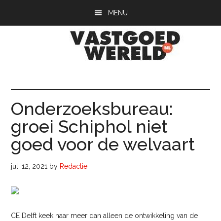
Door
Spring
Spring
MENU
naar
naar
naar
de
de
de
hoofd
eerste
voettekst
inhoud
sidebar
Vastgoedwerel
vastgoedwereld.nl
Onderzoeksbureau:
groei Schiphol niet
goed voor de welvaart
juli 12, 2021
by
Redactie
CE Delft keek naar meer dan alleen de ontwikkeling van de