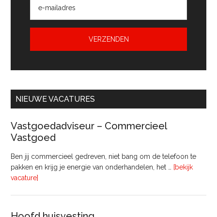
NIEUWE VACATURES
Vastgoedadviseur – Commercieel
Vastgoed
Ben jij commercieel gedreven, niet bang om de telefoon te
pakken en krijg je energie van onderhandelen, het …
[bekijk
overVastgoedadviseur
vacature]
–
Commercieel
Vastgoed
Hoofd huisvesting