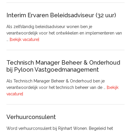
Raa
van
Interim Ervaren Beleidsadviseur (32 uur)
Comm
Als zelfstandig beleidsadviseur wonen ben je
verantwoordelijk voor het ontwikkelen en implementeren van
overInterim
…
[bekijk vacature]
Ervaren
Beleidsadviseur
(32
Technisch Manager Beheer & Onderhoud
uur)
bij Pyloon Vastgoedmanagement
Als Technisch Manager Beheer & Onderhoud ben je
verantwoordelijk voor het technisch beheer van de …
[bekijk
overTechnisch
vacature]
Manager
Beheer
&
Verhuurconsulent
Onderhoud
bij
Word verhuurconsulent bij Rijnhart Wonen. Begeleid het