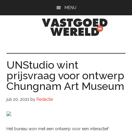
Door
Spring
Spring
MENU
naar
naar
naar
de
de
de
hoofd
eerste
voettekst
inhoud
sidebar
Vastgoedwerel
vastgoedwereld.nl
UNStudio wint
prijsvraag voor ontwerp
Chungnam Art Museum
juli 20, 2021
by
Redactie
Het bureau won met een ontwerp voor een interactief