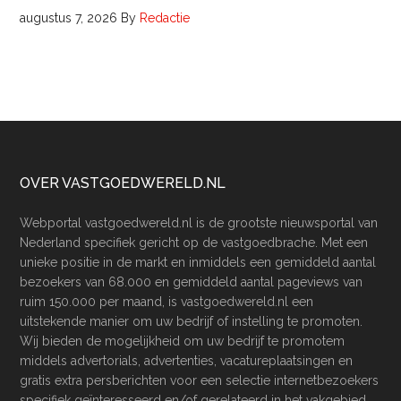
augustus 7, 2026
By
Redactie
Footer
OVER VASTGOEDWERELD.NL
Webportal vastgoedwereld.nl is de grootste nieuwsportal van
Nederland specifiek gericht op de vastgoedbrache. Met een
unieke positie in de markt en inmiddels een gemiddeld aantal
bezoekers van 68.000 en gemiddeld aantal pageviews van
ruim 150.000 per maand, is vastgoedwereld.nl een
uitstekende manier om uw bedrijf of instelling te promoten.
Wij bieden de mogelijkheid om uw bedrijf te promotem
middels advertorials, advertenties, vacatureplaatsingen en
gratis extra persberichten voor een selectie internetbezoekers
specifiek geïnteresseerd en/of gerelateerd in het vakgebied.