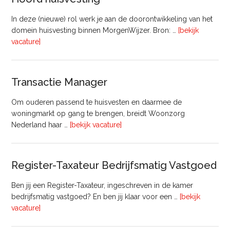
In deze (nieuwe) rol werk je aan de doorontwikkeling van het
domein huisvesting binnen MorgenWijzer. Bron: …
[bekijk
overHoofd
vacature]
huisvesting
Transactie Manager
Om ouderen passend te huisvesten en daarmee de
woningmarkt op gang te brengen, breidt Woonzorg
overTransactie
Nederland haar …
[bekijk vacature]
Manager
Register-Taxateur Bedrijfsmatig Vastgoed
Ben jij een Register-Taxateur, ingeschreven in de kamer
bedrijfsmatig vastgoed? En ben jij klaar voor een …
[bekijk
overRegister-
vacature]
Taxateur