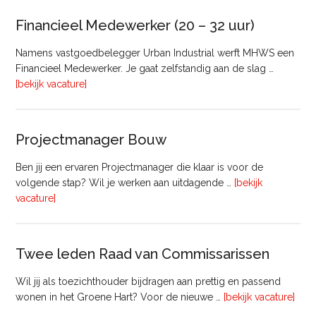
Bedrijfsmatig
Vastgoed
Financieel Medewerker (20 – 32 uur)
Namens vastgoedbelegger Urban Industrial werft MHWS een
Financieel Medewerker. Je gaat zelfstandig aan de slag …
overFinancieel
[bekijk vacature]
Medewerker
(20
–
Projectmanager Bouw
32
uur)
Ben jij een ervaren Projectmanager die klaar is voor de
volgende stap? Wil je werken aan uitdagende …
[bekijk
overProjectmanager
vacature]
Bouw
Twee leden Raad van Commissarissen
Wil jij als toezichthouder bijdragen aan prettig en passend
ove
wonen in het Groene Hart? Voor de nieuwe …
[bekijk vacature]
lede