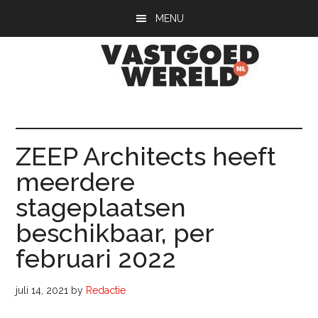
Door
Spring
Spring
MENU
naar
naar
naar
de
de
de
hoofd
eerste
voettekst
inhoud
sidebar
Vastgoedwerel
vastgoedwereld.nl
ZEEP Architects heeft
meerdere
stageplaatsen
beschikbaar, per
februari 2022
juli 14, 2021
by
Redactie