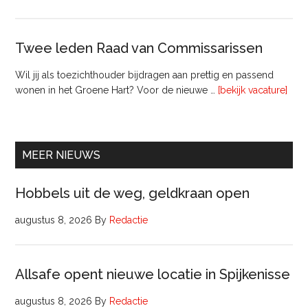
Twee leden Raad van Commissarissen
Wil jij als toezichthouder bijdragen aan prettig en passend
ove
wonen in het Groene Hart? Voor de nieuwe …
[bekijk vacature]
lede
Raa
van
Comm
MEER NIEUWS
Hobbels uit de weg, geldkraan open
augustus 8, 2026
By
Redactie
Allsafe opent nieuwe locatie in Spijkenisse
augustus 8, 2026
By
Redactie