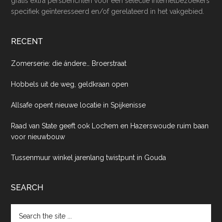
gratis extra persberichten voor een selectie internetbezoekers
specifiek geïnteresseerd en/of gerelateerd in het vakgebied.
RECENT
Zomerserie: die ándere… Broerstraat
Hobbels uit de weg, geldkraan open
Allsafe opent nieuwe locatie in Spijkenisse
Raad van State geeft ook Lochem en Hazerswoude ruim baan
voor nieuwbouw
Tussenmuur winkel jarenlang twistpunt in Gouda
SEARCH
Search
the