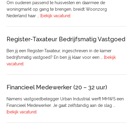
Om ouderen passend te huisvesten en daarmee de
woningmarkt op gang te brengen, breidt Woonzorg
overTransactie
Nederland haar …
[bekijk vacature]
Manager
Register-Taxateur Bedrijfsmatig Vastgoed
Ben jij een Register-Taxateur, ingeschreven in de kamer
bedrijfsmatig vastgoed? En ben jij klaar voor een …
[bekijk
overRegister-
vacature]
Taxateur
Bedrijfsmatig
Vastgoed
Financieel Medewerker (20 – 32 uur)
Namens vastgoedbelegger Urban Industrial werft MHWS een
Financieel Medewerker. Je gaat zelfstandig aan de slag …
overFinancieel
[bekijk vacature]
Medewerker
(20
–