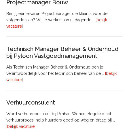
Projectmanager Bouw
32
uur)
Ben jij een ervaren Projectmanager die klaar is voor de
volgende stap? Wil je werken aan uitdagende …
[bekijk
overProjectmanager
vacature]
Bouw
Technisch Manager Beheer & Onderhoud
bij Pyloon Vastgoedmanagement
Als Technisch Manager Beheer & Onderhoud ben je
verantwoordelijk voor het technisch beheer van de …
[bekijk
overTechnisch
vacature]
Manager
Beheer
&
Verhuurconsulent
Onderhoud
bij
Word verhuurconsulent bij Rijnhart Wonen. Begeleid het
Pyloon
verhuurproces, help huurders goed op weg en draag bij …
Vastgoedmanagement
overVerhuurconsulent
[bekijk vacature]