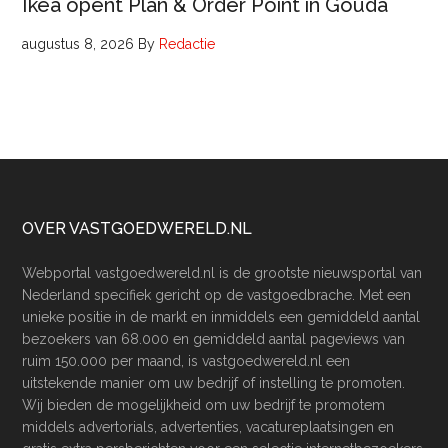
Ikea opent Plan & Order Point in Gouda
augustus 8, 2026
By
Redactie
Footer
OVER VASTGOEDWERELD.NL
Webportal vastgoedwereld.nl is de grootste nieuwsportal van
Nederland specifiek gericht op de vastgoedbrache. Met een
unieke positie in de markt en inmiddels een gemiddeld aantal
bezoekers van 68.000 en gemiddeld aantal pageviews van
ruim 150.000 per maand, is vastgoedwereld.nl een
uitstekende manier om uw bedrijf of instelling te promoten.
Wij bieden de mogelijkheid om uw bedrijf te promotem
middels advertorials, advertenties, vacatureplaatsingen en