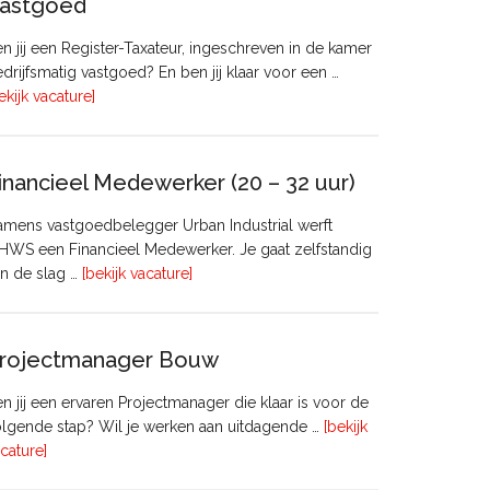
astgoed
n jij een Register-Taxateur, ingeschreven in de kamer
drijfsmatig vastgoed? En ben jij klaar voor een …
overRegister-
ekijk vacature]
Taxateur
Bedrijfsmatig
Vastgoed
inancieel Medewerker (20 – 32 uur)
mens vastgoedbelegger Urban Industrial werft
WS een Financieel Medewerker. Je gaat zelfstandig
overFinancieel
n de slag …
[bekijk vacature]
Medewerker
(20
–
rojectmanager Bouw
32
uur)
n jij een ervaren Projectmanager die klaar is voor de
lgende stap? Wil je werken aan uitdagende …
[bekijk
overProjectmanager
cature]
Bouw