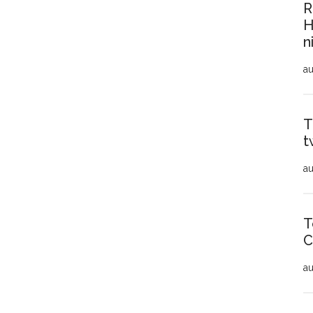
R
H
n
au
T
t
au
T
C
au