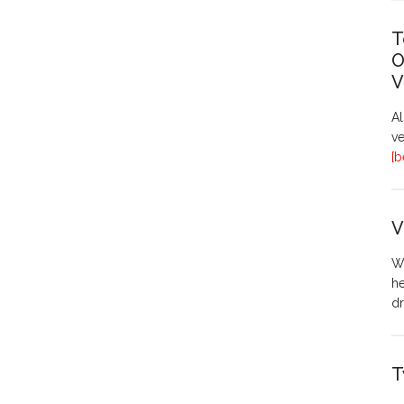
T
O
V
A
ve
[b
V
Wo
h
dr
T