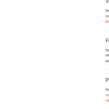
V
Be
be
[b
F
Na
MH
aa
P
Be
vo
va