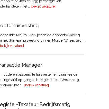
lefoon te pakken en krijg je energie van
overVastgoedadviseur
nderhandelen, het …
[bekijk vacature]
–
Commercieel
Vastgoed
oofd huisvesting
 deze (nieuwe) rol werk je aan de doorontwikkeling
n het domein huisvesting binnen MorgenWijzer. Bron:
overHoofd
[bekijk vacature]
huisvesting
ransactie Manager
m ouderen passend te huisvesten en daarmee de
oningmarkt op gang te brengen, breidt Woonzorg
overTransactie
ederland haar …
[bekijk vacature]
Manager
egister-Taxateur Bedrijfsmatig