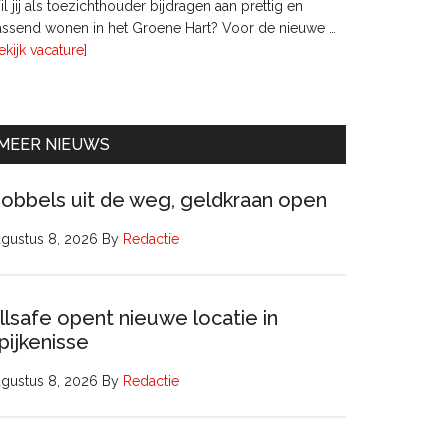
l jij als toezichthouder bijdragen aan prettig en
ssend wonen in het Groene Hart? Voor de nieuwe …
overTwee
ekijk vacature]
leden
Raad
van
Commissarissen
MEER NIEUWS
obbels uit de weg, geldkraan open
gustus 8, 2026
By
Redactie
llsafe opent nieuwe locatie in
pijkenisse
gustus 8, 2026
By
Redactie