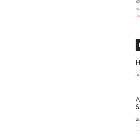
Wi
pa
[b
H
au
A
S
au