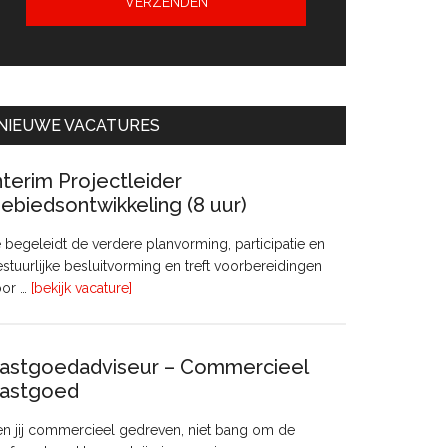
NIEUWE VACATURES
nterim Projectleider
ebiedsontwikkeling (8 uur)
 begeleidt de verdere planvorming, participatie en
stuurlijke besluitvorming en treft voorbereidingen
overInterim
oor …
[bekijk vacature]
Projectleider
Gebiedsontwikkeling
(8
astgoedadviseur – Commercieel
uur)
astgoed
n jij commercieel gedreven, niet bang om de