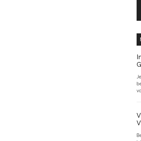
I
G
Je
be
v
V
V
Be