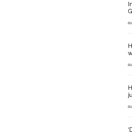
I
G
au
H
w
au
H
j
au
‘