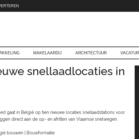
VERTEREN
reld.nl
IKKELING
MAKELAARDIJ
ARCHITECTUUR
VACATU
euwe snellaadlocaties in
P
 gaat in België op tien nieuwe locaties snellaadstations voor
iggen direct aan de op- en afritten van Vlaamse snelwegen.
elgië bouwen | Bouwformatie