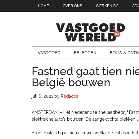
Door
Skip
Spring
Spring
HOME
OVER ONS
WERKEN BIJ
AD
naar
to
naar
naar
de
secondary
de
de
hoofd
menu
eerste
voettekst
inhoud
sidebar
Vastgoedwe
vastgoedwereld.nl
VASTGOED
BELEGGEN
BOUW & ONTW
Fastned gaat tien ni
België bouwen
juli 6, 2021
by
Redactie
AMSTERDAM – Het Nederlandse snellaadbedrijf Fastned
elektrische auto’s bouwen. De aangekochte plekken l
Bron: Fastned gaat tien nieuwe snellaadlocaties in B