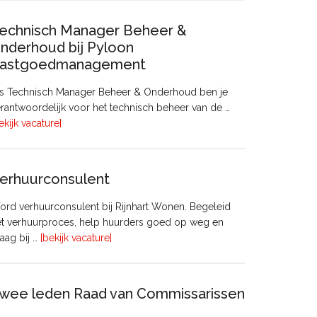
echnisch Manager Beheer &
nderhoud bij Pyloon
astgoedmanagement
ls Technisch Manager Beheer & Onderhoud ben je
rantwoordelijk voor het technisch beheer van de …
overTechnisch
ekijk vacature]
Manager
Beheer
&
erhuurconsulent
Onderhoud
bij
rd verhuurconsulent bij Rijnhart Wonen. Begeleid
Pyloon
et verhuurproces, help huurders goed op weg en
Vastgoedmanagement
overVerhuurconsulent
aag bij …
[bekijk vacature]
wee leden Raad van Commissarissen