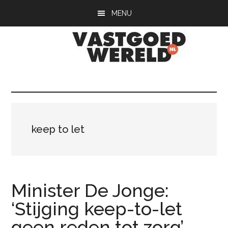
Door
Spring
Spring
MENU
naar
naar
naar
de
de
de
hoofd
eerste
voettekst
inhoud
sidebar
Vastgoedwerel
vastgoedwereld.nl
keep to let
Minister De Jonge:
‘Stijging keep-to-let
geen reden tot zorg’