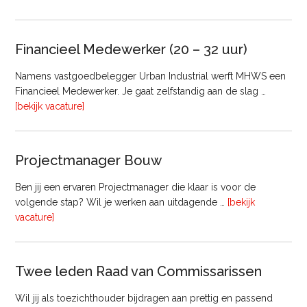
Taxateur
Bedrijfsmatig
Vastgoed
Financieel Medewerker (20 – 32 uur)
Namens vastgoedbelegger Urban Industrial werft MHWS een
Financieel Medewerker. Je gaat zelfstandig aan de slag …
overFinancieel
[bekijk vacature]
Medewerker
(20
–
Projectmanager Bouw
32
uur)
Ben jij een ervaren Projectmanager die klaar is voor de
volgende stap? Wil je werken aan uitdagende …
[bekijk
overProjectmanager
vacature]
Bouw
Twee leden Raad van Commissarissen
Wil jij als toezichthouder bijdragen aan prettig en passend