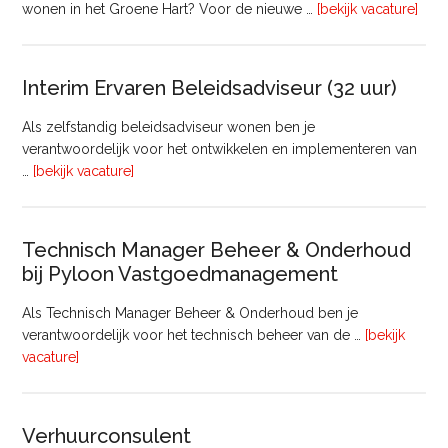
ove
wonen in het Groene Hart? Voor de nieuwe …
[bekijk vacature]
lede
Raa
van
Interim Ervaren Beleidsadviseur (32 uur)
Comm
Als zelfstandig beleidsadviseur wonen ben je
verantwoordelijk voor het ontwikkelen en implementeren van
overInterim
…
[bekijk vacature]
Ervaren
Beleidsadviseur
(32
Technisch Manager Beheer & Onderhoud
uur)
bij Pyloon Vastgoedmanagement
Als Technisch Manager Beheer & Onderhoud ben je
verantwoordelijk voor het technisch beheer van de …
[bekijk
overTechnisch
vacature]
Manager
Beheer
&
Verhuurconsulent
Onderhoud