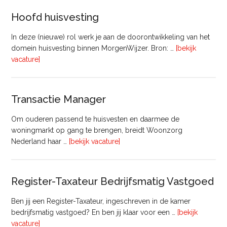
Vastgoed
Hoofd huisvesting
In deze (nieuwe) rol werk je aan de doorontwikkeling van het
domein huisvesting binnen MorgenWijzer. Bron: …
[bekijk
overHoofd
vacature]
huisvesting
Transactie Manager
Om ouderen passend te huisvesten en daarmee de
woningmarkt op gang te brengen, breidt Woonzorg
overTransactie
Nederland haar …
[bekijk vacature]
Manager
Register-Taxateur Bedrijfsmatig Vastgoed
Ben jij een Register-Taxateur, ingeschreven in de kamer
bedrijfsmatig vastgoed? En ben jij klaar voor een …
[bekijk
overRegister-
vacature]