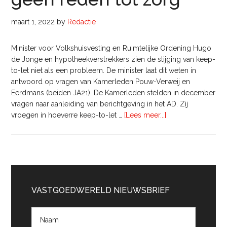
maart 1, 2022
by
Redactie
Minister voor Volkshuisvesting en Ruimtelijke Ordening Hugo
de Jonge en hypotheekverstrekkers zien de stijging van keep-
to-let niet als een probleem. De minister laat dit weten in
antwoord op vragen van Kamerleden Pouw-Verweij en
Eerdmans (beiden JA21). De Kamerleden stelden in december
vragen naar aanleiding van berichtgeving in het AD. Zij
overMinister
vroegen in hoeverre keep-to-let …
[Lees meer...]
De
Jonge:
‘Stijging
keep-
Primaire
to-
let
Sidebar
VASTGOEDWERELD NIEUWSBRIEF
geen
reden
tot
zorg’