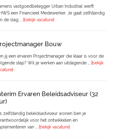
mens vastgoedbelegger Urban Industrial werft
WS een Financieel Medewerker. Je gaat zelfstandig
overFinancieel
n de slag …
[bekijk vacature]
Medewerker
(20
–
rojectmanager Bouw
32
uur)
n jij een ervaren Projectmanager die klaar is voor de
lgende stap? Wil je werken aan uitdagende …
[bekijk
overProjectmanager
cature]
Bouw
nterim Ervaren Beleidsadviseur (32
ur)
s zelfstandig beleidsadviseur wonen ben je
rantwoordelijk voor het ontwikkelen en
overInterim
mplementeren van …
[bekijk vacature]
Ervaren