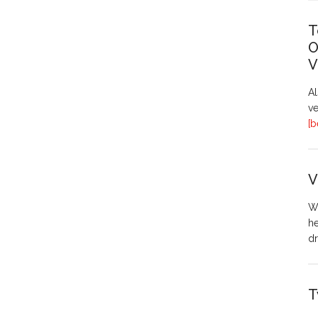
T
O
V
A
ve
[b
V
Wo
h
dr
T