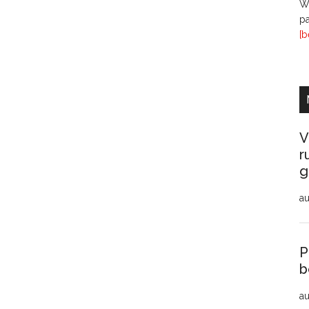
Wi
pa
[b
V
r
g
au
P
b
au