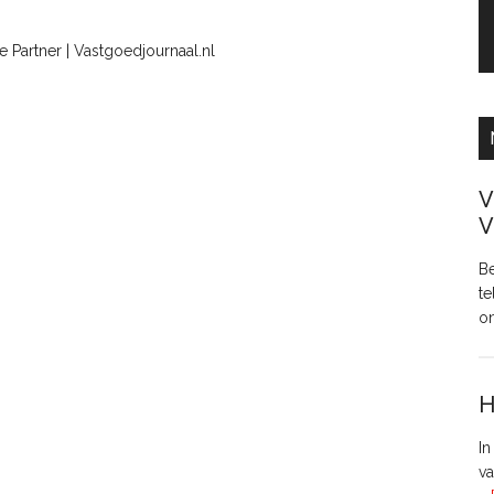
 Partner | Vastgoedjournaal.nl
V
V
Be
te
o
H
In
va