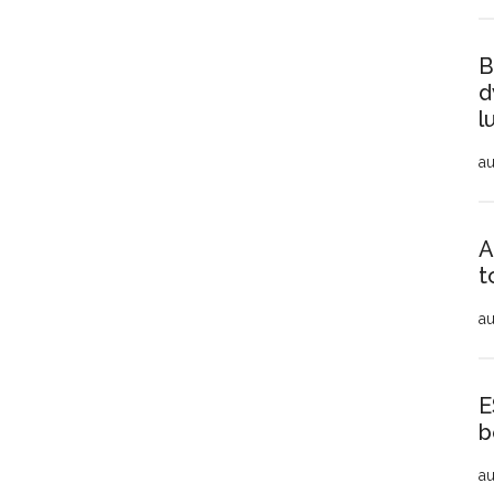
B
d
l
au
A
t
au
E
b
au