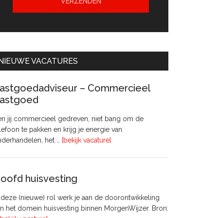
NIEUWE VACATURES
astgoedadviseur – Commercieel
astgoed
n jij commercieel gedreven, niet bang om de
lefoon te pakken en krijg je energie van
overVastgoedadviseur
nderhandelen, het …
[bekijk vacature]
–
Commercieel
Vastgoed
oofd huisvesting
 deze (nieuwe) rol werk je aan de doorontwikkeling
n het domein huisvesting binnen MorgenWijzer. Bron: