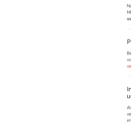
Na
MH
aa
P
Be
vo
va
I
u
Al
ve
i