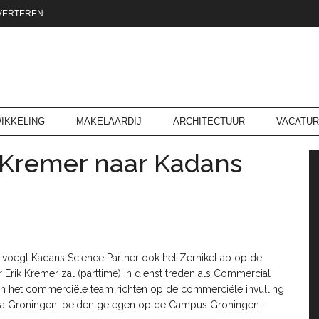
VERTEREN
reld.nl
IKKELING
MAKELAARDIJ
ARCHITECTUUR
VACATU
 Kremer naar Kadans
P
n voegt Kadans Science Partner ook het ZernikeLab op de
 Erik Kremer zal (parttime) in dienst treden als Commercial
nen het commerciële team richten op de commerciële invulling
ltra Groningen, beiden gelegen op de Campus Groningen –