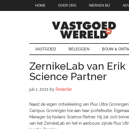
Door
Skip
Spring
Spring
HOME
OVER ONS
WERKEN BIJ
AD
naar
to
naar
naar
de
secondary
de
de
hoofd
menu
eerste
voettekst
inhoud
sidebar
Vastgoedwe
vastgoedwereld.nl
VASTGOED
BELEGGEN
BOUW & ONTW
ZernikeLab van Erik
Science Partner
juli 1, 2021
by
Redactie
Naast de eigen ontwikkeling van Plus Ultra Groninge
Campus Groningen toe aan haar portefeuille. Eigenaar
Manager bij Kadans Science Partner. Hij zal zich bin
van het ZernikeLab en het in aanbouw zijnde Plus U