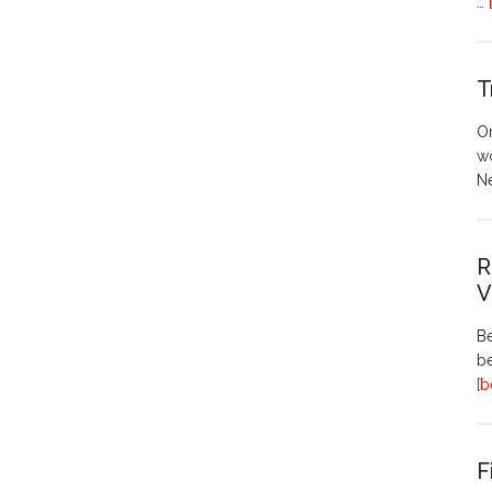
…
T
O
w
N
R
V
Be
be
[b
F