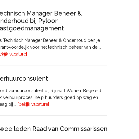
Beleidsadviseur
(32
echnisch Manager Beheer &
uur)
nderhoud bij Pyloon
astgoedmanagement
ls Technisch Manager Beheer & Onderhoud ben je
rantwoordelijk voor het technisch beheer van de …
overTechnisch
ekijk vacature]
Manager
Beheer
&
erhuurconsulent
Onderhoud
bij
rd verhuurconsulent bij Rijnhart Wonen. Begeleid
Pyloon
et verhuurproces, help huurders goed op weg en
Vastgoedmanagement
overVerhuurconsulent
aag bij …
[bekijk vacature]
wee leden Raad van Commissarissen