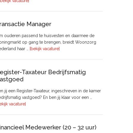
overHoofd
[bekijk vacature]
huisvesting
ransactie Manager
m ouderen passend te huisvesten en daarmee de
oningmarkt op gang te brengen, breidt Woonzorg
overTransactie
ederland haar …
[bekijk vacature]
Manager
egister-Taxateur Bedrijfsmatig
astgoed
n jij een Register-Taxateur, ingeschreven in de kamer
drijfsmatig vastgoed? En ben jij klaar voor een …
overRegister-
ekijk vacature]
Taxateur
Bedrijfsmatig
Vastgoed
inancieel Medewerker (20 – 32 uur)