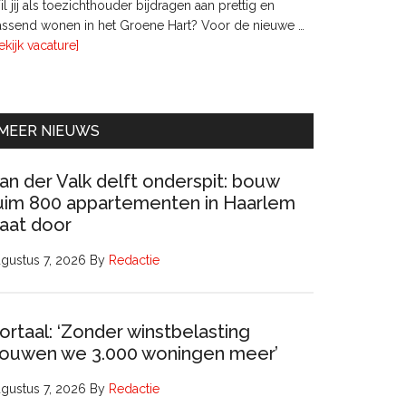
l jij als toezichthouder bijdragen aan prettig en
ssend wonen in het Groene Hart? Voor de nieuwe …
overTwee
ekijk vacature]
leden
Raad
van
Commissarissen
MEER NIEUWS
an der Valk delft onderspit: bouw
uim 800 appartementen in Haarlem
aat door
gustus 7, 2026
By
Redactie
ortaal: ‘Zonder winstbelasting
ouwen we 3.000 woningen meer’
gustus 7, 2026
By
Redactie