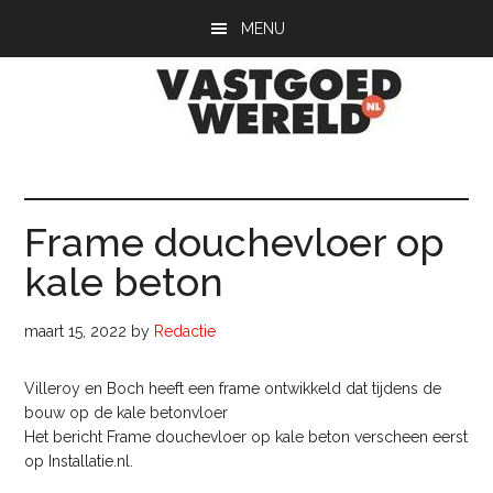
Door
Spring
Spring
MENU
naar
naar
naar
de
de
de
hoofd
eerste
voettekst
inhoud
sidebar
Vastgoedwerel
vastgoedwereld.nl
Frame douchevloer op
kale beton
maart 15, 2022
by
Redactie
Villeroy en Boch heeft een frame ontwikkeld dat tijdens de
bouw op de kale betonvloer
Het bericht Frame douchevloer op kale beton verscheen eerst
op Installatie.nl.