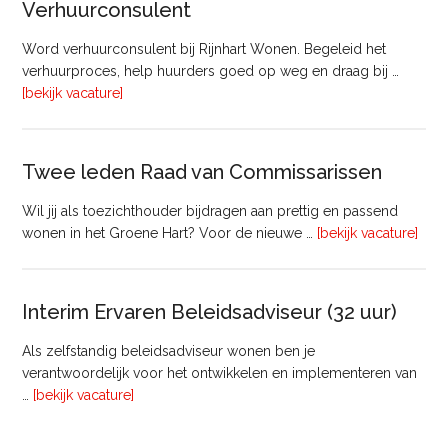
Verhuurconsulent
Onderhoud
bij
Word verhuurconsulent bij Rijnhart Wonen. Begeleid het
Pyloon
verhuurproces, help huurders goed op weg en draag bij …
Vastgoedmanagement
overVerhuurconsulent
[bekijk vacature]
Twee leden Raad van Commissarissen
Wil jij als toezichthouder bijdragen aan prettig en passend
ove
wonen in het Groene Hart? Voor de nieuwe …
[bekijk vacature]
lede
Raa
van
Interim Ervaren Beleidsadviseur (32 uur)
Comm
Als zelfstandig beleidsadviseur wonen ben je
verantwoordelijk voor het ontwikkelen en implementeren van
overInterim
…
[bekijk vacature]
Ervaren
Beleidsadviseur