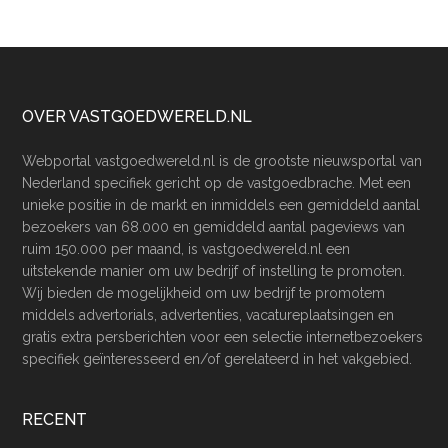
Footer
OVER VASTGOEDWERELD.NL
Webportal vastgoedwereld.nl is de grootste nieuwsportal van
Nederland specifiek gericht op de vastgoedbrache. Met een
unieke positie in de markt en inmiddels een gemiddeld aantal
bezoekers van 68.000 en gemiddeld aantal pageviews van
ruim 150.000 per maand, is vastgoedwereld.nl een
uitstekende manier om uw bedrijf of instelling te promoten.
Wij bieden de mogelijkheid om uw bedrijf te promotem
middels advertorials, advertenties, vacatureplaatsingen en
gratis extra persberichten voor een selectie internetbezoekers
specifiek geïnteresseerd en/of gerelateerd in het vakgebied.
RECENT