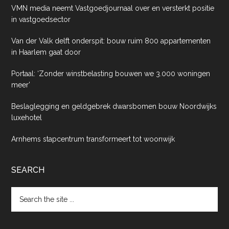
VMN media neemt Vastgoedjournaal over en versterkt positie
in vastgoedsector
Van der Valk delft onderspit: bouw ruim 800 appartementen
in Haarlem gaat door
Portaal: ‘Zonder winstbelasting bouwen we 3.000 woningen
meer’
Beslaglegging en geldgebrek dwarsbomen bouw Noordwijks
luxehotel
Arnhems stapcentrum transformeert tot woonwijk
SEARCH
Search
the
site
...