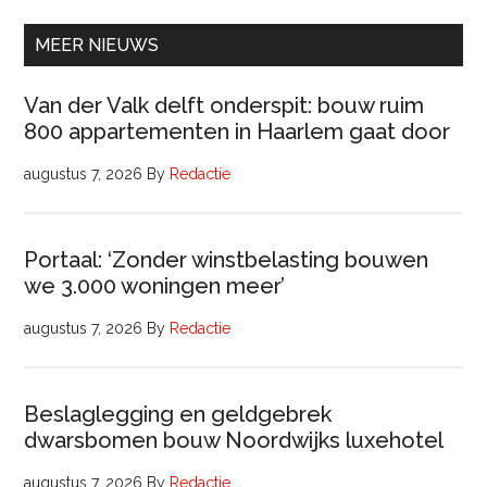
(32
uur)
MEER NIEUWS
Van der Valk delft onderspit: bouw ruim
800 appartementen in Haarlem gaat door
augustus 7, 2026
By
Redactie
Portaal: ‘Zonder winstbelasting bouwen
we 3.000 woningen meer’
augustus 7, 2026
By
Redactie
Beslaglegging en geldgebrek
dwarsbomen bouw Noordwijks luxehotel
augustus 7, 2026
By
Redactie