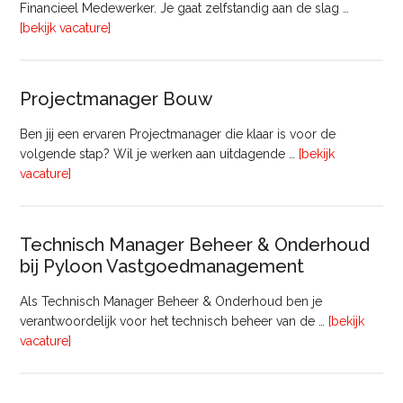
Financieel Medewerker. Je gaat zelfstandig aan de slag …
overFinancieel
[bekijk vacature]
Medewerker
(20
–
Projectmanager Bouw
32
uur)
Ben jij een ervaren Projectmanager die klaar is voor de
volgende stap? Wil je werken aan uitdagende …
[bekijk
overProjectmanager
vacature]
Bouw
Technisch Manager Beheer & Onderhoud
bij Pyloon Vastgoedmanagement
Als Technisch Manager Beheer & Onderhoud ben je
verantwoordelijk voor het technisch beheer van de …
[bekijk
overTechnisch
vacature]
Manager
Beheer
&