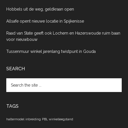
Hobbels uit de weg, geldkraan open
Allsafe opent nieuwe locatie in Spijkenisse
Raad van State geeft ook Lochem en Hazerswoude ruim baan
voor nieuwbouw
Tussenmuur winkel jarenlang twistpunt in Gouda
SEARCH
Search
the
site
...
TAGS
haltermodel
inbreiding
PBL
winkelleegstand