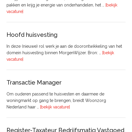
pakken en krijg je energie van onderhandelen, het …
[bekijk
overVastgoedadviseur
vacature]
–
Commercieel
Vastgoed
Hoofd huisvesting
In deze (nieuwe) rol werk je aan de doorontwikkeling van het
domein huisvesting binnen MorgenWijzer. Bron: …
[bekijk
overHoofd
vacature]
huisvesting
Transactie Manager
Om ouderen passend te huisvesten en daarmee de
woningmarkt op gang te brengen, breidt Woonzorg
overTransactie
Nederland haar …
[bekijk vacature]
Manager
Register-Taxateur Bedrijfsmatig Vastgoed