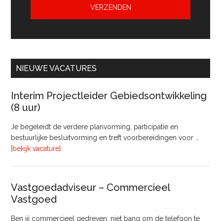
NIEUWE VACATURES
Interim Projectleider Gebiedsontwikkeling
(8 uur)
Je begeleidt de verdere planvorming, participatie en
bestuurlijke besluitvorming en treft voorbereidingen voor …
overInterim
[bekijk vacature]
Projectleider
Gebiedsontwikkeling
(8
Vastgoedadviseur – Commercieel
uur)
Vastgoed
Ben jij commercieel gedreven, niet bang om de telefoon te