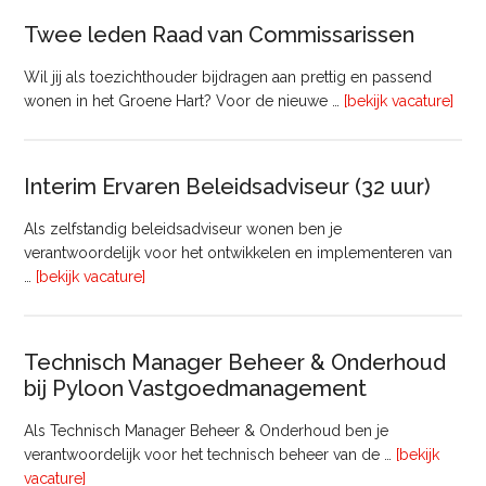
Twee leden Raad van Commissarissen
Wil jij als toezichthouder bijdragen aan prettig en passend
ove
wonen in het Groene Hart? Voor de nieuwe …
[bekijk vacature]
lede
Raa
van
Interim Ervaren Beleidsadviseur (32 uur)
Comm
Als zelfstandig beleidsadviseur wonen ben je
verantwoordelijk voor het ontwikkelen en implementeren van
overInterim
…
[bekijk vacature]
Ervaren
Beleidsadviseur
(32
Technisch Manager Beheer & Onderhoud
uur)
bij Pyloon Vastgoedmanagement
Als Technisch Manager Beheer & Onderhoud ben je
verantwoordelijk voor het technisch beheer van de …
[bekijk
overTechnisch
vacature]