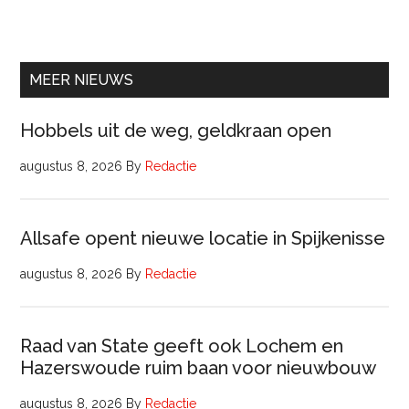
Manager
Beheer
&
Onderhoud
MEER NIEUWS
bij
Pyloon
Hobbels uit de weg, geldkraan open
Vastgoedmanagement
augustus 8, 2026
By
Redactie
Allsafe opent nieuwe locatie in Spijkenisse
augustus 8, 2026
By
Redactie
Raad van State geeft ook Lochem en
Hazerswoude ruim baan voor nieuwbouw
augustus 8, 2026
By
Redactie