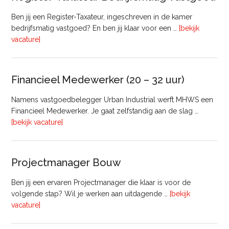
Ben jij een Register-Taxateur, ingeschreven in de kamer
bedrijfsmatig vastgoed? En ben jij klaar voor een …
[bekijk
overRegister-
vacature]
Taxateur
Bedrijfsmatig
Vastgoed
Financieel Medewerker (20 – 32 uur)
Namens vastgoedbelegger Urban Industrial werft MHWS een
Financieel Medewerker. Je gaat zelfstandig aan de slag …
overFinancieel
[bekijk vacature]
Medewerker
(20
–
Projectmanager Bouw
32
uur)
Ben jij een ervaren Projectmanager die klaar is voor de
volgende stap? Wil je werken aan uitdagende …
[bekijk
overProjectmanager
vacature]
Bouw