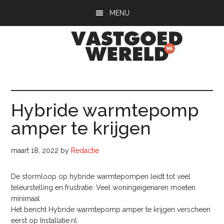
Door
Spring
Spring
MENU
naar
naar
naar
de
de
de
hoofd
eerste
voettekst
inhoud
sidebar
Vastgoedwerel
vastgoedwereld.nl
Hybride warmtepomp
amper te krijgen
maart 18, 2022
by
Redactie
De stormloop op hybride warmtepompen leidt tot veel
teleurstelling en frustratie. Veel woningeigenaren moeten
minimaal
Het bericht Hybride warmtepomp amper te krijgen verscheen
eerst op Installatie.nl.