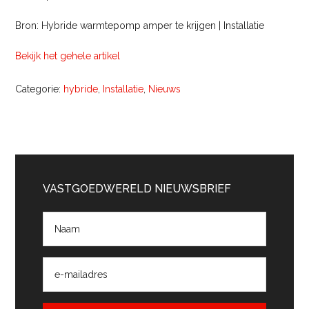
Bron: Hybride warmtepomp amper te krijgen | Installatie
Bekijk het gehele artikel
Categorie:
hybride
,
Installatie
,
Nieuws
Primaire
Sidebar
VASTGOEDWERELD NIEUWSBRIEF