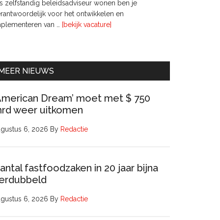
s zelfstandig beleidsadviseur wonen ben je
rantwoordelijk voor het ontwikkelen en
overInterim
mplementeren van …
[bekijk vacature]
Ervaren
Beleidsadviseur
(32
uur)
MEER NIEUWS
American Dream’ moet met $ 750
rd weer uitkomen
gustus 6, 2026
By
Redactie
antal fastfoodzaken in 20 jaar bijna
erdubbeld
gustus 6, 2026
By
Redactie