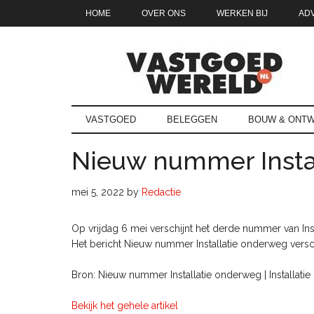
Door
Skip
Spring
Spring
HOME
OVER ONS
WERKEN BIJ
AD
naar
to
naar
naar
de
secondary
de
de
hoofd
menu
eerste
voettekst
inhoud
sidebar
Vastgoedwe
vastgoedwereld.nl
VASTGOED
BELEGGEN
BOUW & ONTW
Nieuw nummer Insta
mei 5, 2022
by
Redactie
Op vrijdag 6 mei verschijnt het derde nummer van Insta
Het bericht Nieuw nummer Installatie onderweg versche
Bron: Nieuw nummer Installatie onderweg | Installatie
Bekijk het gehele artikel