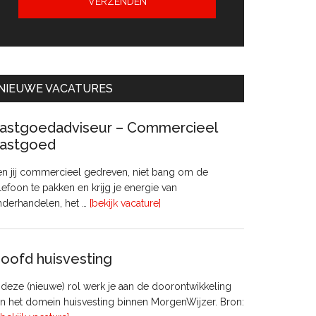
NIEUWE VACATURES
astgoedadviseur – Commercieel
astgoed
n jij commercieel gedreven, niet bang om de
lefoon te pakken en krijg je energie van
overVastgoedadviseur
nderhandelen, het …
[bekijk vacature]
–
Commercieel
Vastgoed
oofd huisvesting
 deze (nieuwe) rol werk je aan de doorontwikkeling
n het domein huisvesting binnen MorgenWijzer. Bron: