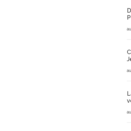
D
P
au
C
J
au
L
v
au