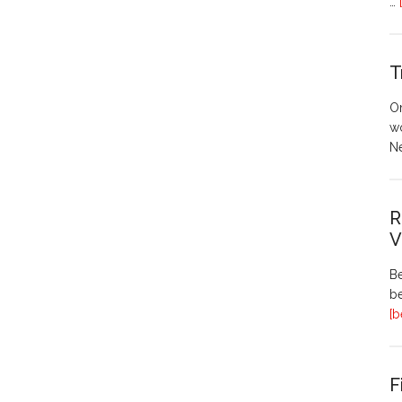
…
T
O
w
N
R
V
Be
be
[b
F