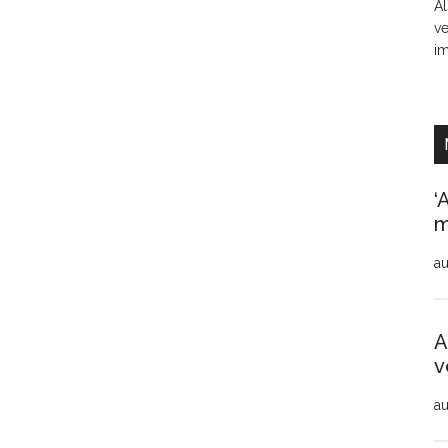
Al
ve
i
‘
m
au
A
v
au