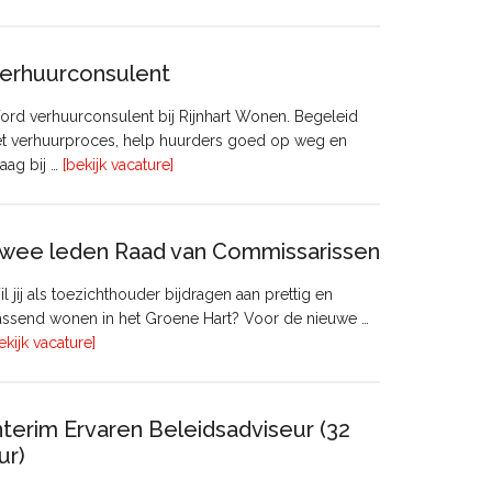
Manager
Beheer
&
erhuurconsulent
Onderhoud
bij
rd verhuurconsulent bij Rijnhart Wonen. Begeleid
Pyloon
et verhuurproces, help huurders goed op weg en
Vastgoedmanagement
overVerhuurconsulent
aag bij …
[bekijk vacature]
wee leden Raad van Commissarissen
l jij als toezichthouder bijdragen aan prettig en
ssend wonen in het Groene Hart? Voor de nieuwe …
overTwee
ekijk vacature]
leden
Raad
van
nterim Ervaren Beleidsadviseur (32
Commissarissen
ur)