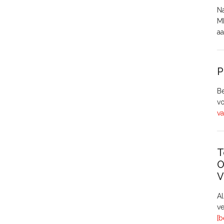
Na
MH
aa
P
Be
vo
va
T
O
V
A
ve
[b