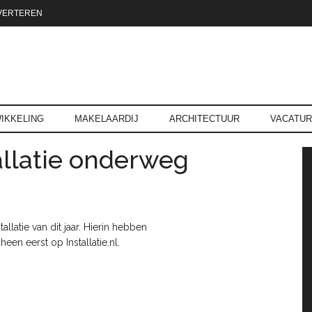
VERTEREN
reld.nl
IKKELING
MAKELAARDIJ
ARCHITECTUUR
VACATU
llatie onderweg
P
llatie van dit jaar. Hierin hebben
en eerst op Installatie.nl.