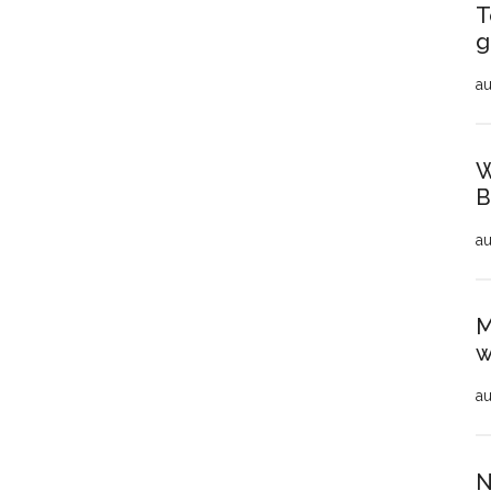
T
g
au
W
B
au
M
w
au
N