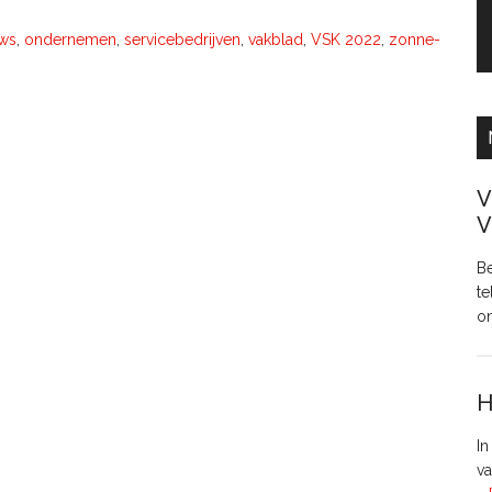
ws
,
ondernemen
,
servicebedrijven
,
vakblad
,
VSK 2022
,
zonne-
V
V
Be
te
o
H
In
va