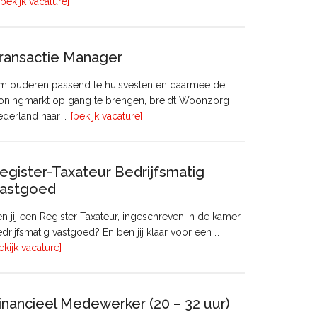
overHoofd
[bekijk vacature]
huisvesting
ransactie Manager
m ouderen passend te huisvesten en daarmee de
oningmarkt op gang te brengen, breidt Woonzorg
overTransactie
ederland haar …
[bekijk vacature]
Manager
egister-Taxateur Bedrijfsmatig
astgoed
n jij een Register-Taxateur, ingeschreven in de kamer
drijfsmatig vastgoed? En ben jij klaar voor een …
overRegister-
ekijk vacature]
Taxateur
Bedrijfsmatig
Vastgoed
inancieel Medewerker (20 – 32 uur)