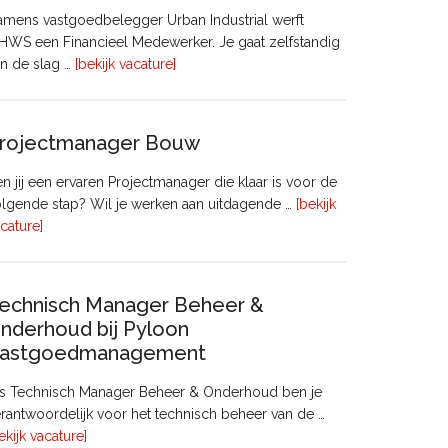
mens vastgoedbelegger Urban Industrial werft
WS een Financieel Medewerker. Je gaat zelfstandig
overFinancieel
n de slag …
[bekijk vacature]
Medewerker
(20
–
rojectmanager Bouw
32
uur)
n jij een ervaren Projectmanager die klaar is voor de
lgende stap? Wil je werken aan uitdagende …
[bekijk
overProjectmanager
cature]
Bouw
echnisch Manager Beheer &
nderhoud bij Pyloon
astgoedmanagement
ls Technisch Manager Beheer & Onderhoud ben je
rantwoordelijk voor het technisch beheer van de …
overTechnisch
ekijk vacature]