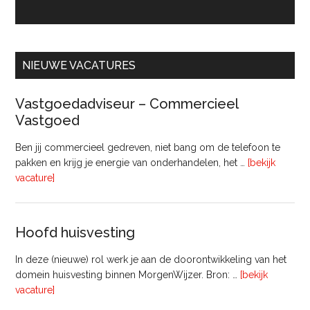
NIEUWE VACATURES
Vastgoedadviseur – Commercieel
Vastgoed
Ben jij commercieel gedreven, niet bang om de telefoon te
pakken en krijg je energie van onderhandelen, het …
[bekijk
overVastgoedadviseur
vacature]
–
Commercieel
Vastgoed
Hoofd huisvesting
In deze (nieuwe) rol werk je aan de doorontwikkeling van het
domein huisvesting binnen MorgenWijzer. Bron: …
[bekijk
overHoofd
vacature]
huisvesting