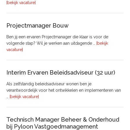
overFinancieel
[bekijk vacature]
Medewerker
(20
–
Projectmanager Bouw
32
uur)
Ben jij een ervaren Projectmanager die klaar is voor de
volgende stap? Wil je werken aan uitdagende …
[bekijk
overProjectmanager
vacature]
Bouw
Interim Ervaren Beleidsadviseur (32 uur)
Als zelfstandig beleidsadviseur wonen ben je
verantwoordelijk voor het ontwikkelen en implementeren van
overInterim
…
[bekijk vacature]
Ervaren
Beleidsadviseur
(32
Technisch Manager Beheer & Onderhoud
uur)
bij Pyloon Vastgoedmanagement