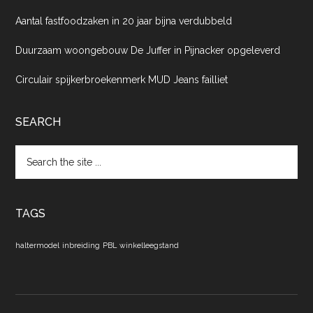
Aantal fastfoodzaken in 20 jaar bijna verdubbeld
Duurzaam woongebouw De Juffer in Pijnacker opgeleverd
Circulair spijkerbroekenmerk MUD Jeans failliet
SEARCH
Search
the
site
...
TAGS
haltermodel
inbreiding
PBL
winkelleegstand