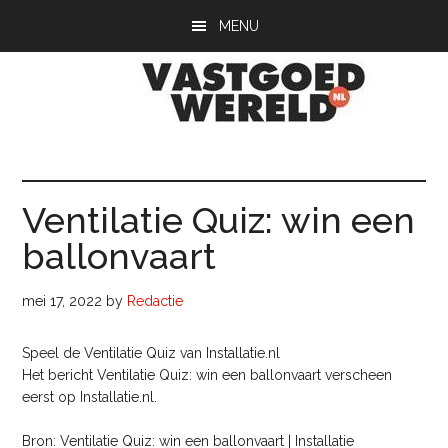
Door
Spring
Spring
MENU
naar
naar
naar
de
de
de
hoofd
eerste
voettekst
inhoud
sidebar
Vastgoedwerel
vastgoedwereld.nl
Ventilatie Quiz: win een
ballonvaart
mei 17, 2022
by
Redactie
Speel de Ventilatie Quiz van Installatie.nl
Het bericht Ventilatie Quiz: win een ballonvaart verscheen
eerst op Installatie.nl.
Bron: Ventilatie Quiz: win een ballonvaart | Installatie