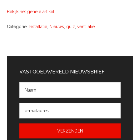
Bekijk het gehele artikel
Categorie:
Installatie
,
Nieuws
,
quiz
,
ventilatie
Primaire
Sidebar
VASTGOEDWERELD NIEUWSBRIEF