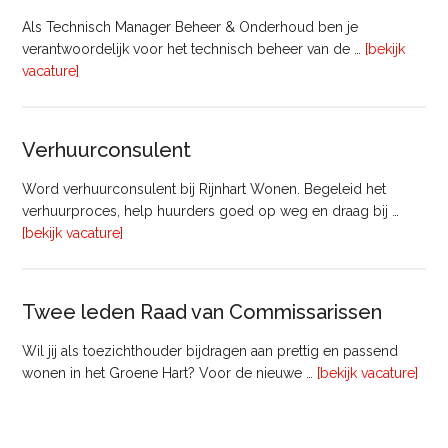
Als Technisch Manager Beheer & Onderhoud ben je
verantwoordelijk voor het technisch beheer van de …
[bekijk
overTechnisch
vacature]
Manager
Beheer
&
Verhuurconsulent
Onderhoud
bij
Word verhuurconsulent bij Rijnhart Wonen. Begeleid het
Pyloon
verhuurproces, help huurders goed op weg en draag bij …
Vastgoedmanagement
overVerhuurconsulent
[bekijk vacature]
Twee leden Raad van Commissarissen
Wil jij als toezichthouder bijdragen aan prettig en passend
ove
wonen in het Groene Hart? Voor de nieuwe …
[bekijk vacature]
lede
Raa
van