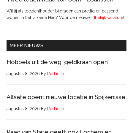
Wil jij als toezichthouder bijdragen aan prettig en passend
ove
wonen in het Groene Hart? Voor de nieuwe …
[bekijk vacature]
lede
Raa
van
Comm
MEER NIEUWS
Hobbels uit de weg, geldkraan open
augustus 8, 2026
By
Redactie
Allsafe opent nieuwe locatie in Spijkenisse
augustus 8, 2026
By
Redactie
Raad van State geeft ook Lochem en