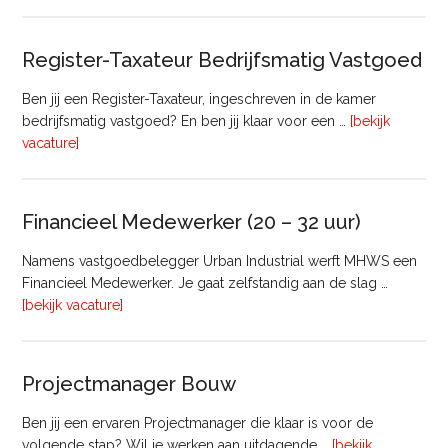
Manager
Register-Taxateur Bedrijfsmatig Vastgoed
Ben jij een Register-Taxateur, ingeschreven in de kamer
bedrijfsmatig vastgoed? En ben jij klaar voor een …
[bekijk
overRegister-
vacature]
Taxateur
Bedrijfsmatig
Vastgoed
Financieel Medewerker (20 – 32 uur)
Namens vastgoedbelegger Urban Industrial werft MHWS een
Financieel Medewerker. Je gaat zelfstandig aan de slag …
overFinancieel
[bekijk vacature]
Medewerker
(20
–
Projectmanager Bouw
32
uur)
Ben jij een ervaren Projectmanager die klaar is voor de
volgende stap? Wil je werken aan uitdagende …
[bekijk