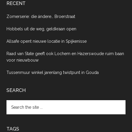
RECENT
Zomerserie: die ándere… Broerstraat
Hobbels uit de weg, geldkraan open
Allsafe opent nieuwe locatie in Spijkenisse
Raad van State geeft ook Lochem en Hazerswoude ruim baan
voor nieuwbouw
Tussenmuur winkel jarenlang twistpunt in Gouda
SEARCH
Search
the
site
...
TAGS