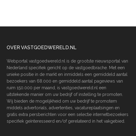
Footer
OVER VASTGOEDWERELD.NL
Webportal vastgoedwereld.nl is de grootste nieuwsportal van
Nederland specifiek gericht op de vastgoedbrache. Met een
unieke positie in de markt en inmiddels een gemiddeld aantal
bezoekers van 68.000 en gemiddeld aantal pageviews van
ruim 150.000 per maand, is vastgoedwereld.nl een
uitstekende manier om uw bedrijf of instelling te promoten.
Wij bieden de mogelijkheid om uw bedrijf te promotem
middels advertorials, advertenties, vacatureplaatsingen en
gratis extra persberichten voor een selectie internetbezoekers
specifiek geïnteresseerd en/of gerelateerd in het vakgebied.