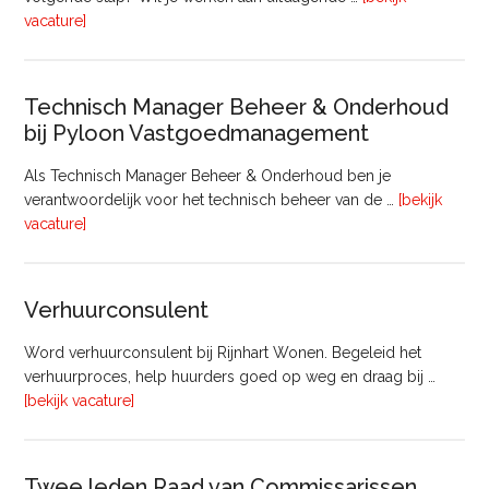
overProjectmanager
vacature]
Bouw
Technisch Manager Beheer & Onderhoud
bij Pyloon Vastgoedmanagement
Als Technisch Manager Beheer & Onderhoud ben je
verantwoordelijk voor het technisch beheer van de …
[bekijk
overTechnisch
vacature]
Manager
Beheer
&
Verhuurconsulent
Onderhoud
bij
Word verhuurconsulent bij Rijnhart Wonen. Begeleid het
Pyloon
verhuurproces, help huurders goed op weg en draag bij …
Vastgoedmanagement
overVerhuurconsulent
[bekijk vacature]
Twee leden Raad van Commissarissen