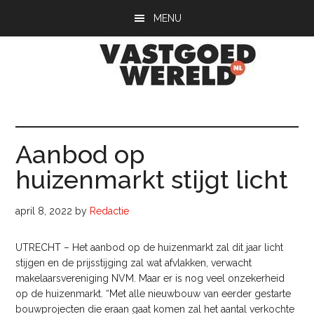
Door
Spring
Spring
MENU
naar
naar
naar
de
de
de
hoofd
eerste
voettekst
inhoud
sidebar
Vastgoedwerel
vastgoedwereld.nl
Aanbod op
huizenmarkt stijgt licht
april 8, 2022
by
Redactie
UTRECHT – Het aanbod op de huizenmarkt zal dit jaar licht
stijgen en de prijsstijging zal wat afvlakken, verwacht
makelaarsvereniging NVM. Maar er is nog veel onzekerheid
op de huizenmarkt. “Met alle nieuwbouw van eerder gestarte
bouwprojecten die eraan gaat komen zal het aantal verkochte