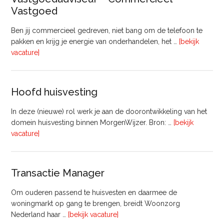
uur)
Vastgoed
Ben jij commercieel gedreven, niet bang om de telefoon te
pakken en krijg je energie van onderhandelen, het …
[bekijk
overVastgoedadviseur
vacature]
–
Commercieel
Vastgoed
Hoofd huisvesting
In deze (nieuwe) rol werk je aan de doorontwikkeling van het
domein huisvesting binnen MorgenWijzer. Bron: …
[bekijk
overHoofd
vacature]
huisvesting
Transactie Manager
Om ouderen passend te huisvesten en daarmee de
woningmarkt op gang te brengen, breidt Woonzorg
overTransactie
Nederland haar …
[bekijk vacature]