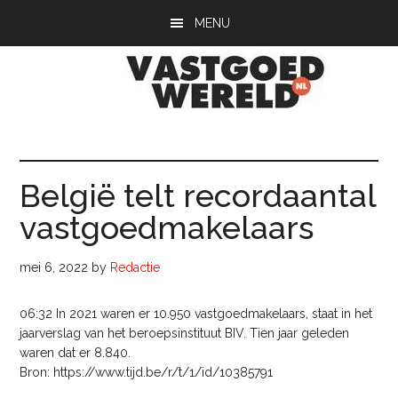
Door
Spring
Spring
MENU
naar
naar
naar
de
de
de
hoofd
eerste
voettekst
inhoud
sidebar
Vastgoedwerel
vastgoedwereld.nl
België telt recordaantal
vastgoedmakelaars
mei 6, 2022
by
Redactie
06:32 In 2021 waren er 10.950 vastgoedmakelaars, staat in het
jaarverslag van het beroepsinstituut BIV. Tien jaar geleden
waren dat er 8.840.
Bron: https://www.tijd.be/r/t/1/id/10385791