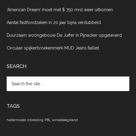
‘American Dream’ moet met $ 750 mrd weer uitkomen
Aantal fastfoodzaken in 20 jaar bijna verdubbeld
Duurzaam woongebouw De Juffer in Pijnacker opgeleverd
Circulair spijkerbroekenmerk MUD Jeans failliet
SEARCH
Search
the
site
...
TAGS
haltermodel
inbreiding
PBL
winkelleegstand