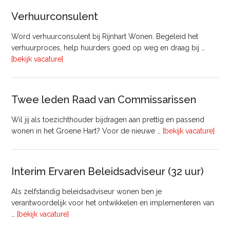
&
Verhuurconsulent
Onderhoud
bij
Word verhuurconsulent bij Rijnhart Wonen. Begeleid het
Pyloon
verhuurproces, help huurders goed op weg en draag bij …
Vastgoedmanagement
overVerhuurconsulent
[bekijk vacature]
Twee leden Raad van Commissarissen
Wil jij als toezichthouder bijdragen aan prettig en passend
ove
wonen in het Groene Hart? Voor de nieuwe …
[bekijk vacature]
lede
Raa
van
Interim Ervaren Beleidsadviseur (32 uur)
Comm
Als zelfstandig beleidsadviseur wonen ben je
verantwoordelijk voor het ontwikkelen en implementeren van
overInterim
…
[bekijk vacature]
Ervaren