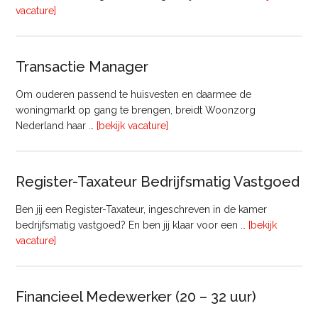
overHoofd
vacature]
huisvesting
Transactie Manager
Om ouderen passend te huisvesten en daarmee de
woningmarkt op gang te brengen, breidt Woonzorg
overTransactie
Nederland haar …
[bekijk vacature]
Manager
Register-Taxateur Bedrijfsmatig Vastgoed
Ben jij een Register-Taxateur, ingeschreven in de kamer
bedrijfsmatig vastgoed? En ben jij klaar voor een …
[bekijk
overRegister-
vacature]
Taxateur
Bedrijfsmatig
Vastgoed
Financieel Medewerker (20 – 32 uur)