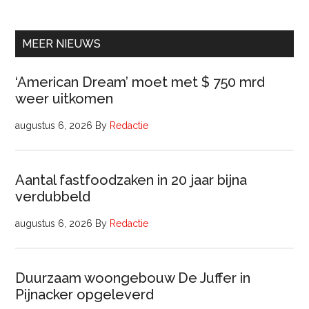
Beleidsadviseur
(32
uur)
MEER NIEUWS
‘American Dream’ moet met $ 750 mrd
weer uitkomen
augustus 6, 2026
By
Redactie
Aantal fastfoodzaken in 20 jaar bijna
verdubbeld
augustus 6, 2026
By
Redactie
Duurzaam woongebouw De Juffer in
Pijnacker opgeleverd