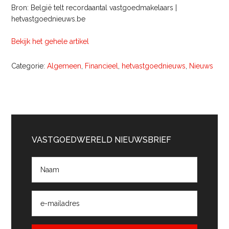
Bron: België telt recordaantal vastgoedmakelaars |
hetvastgoednieuws.be
Bekijk het gehele artikel
Categorie:
Algemeen
,
Financieel
,
hetvastgoednieuws
,
Nieuws
Primaire
Sidebar
VASTGOEDWERELD NIEUWSBRIEF