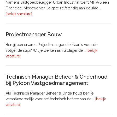
Namens vastgoedbelegger Urban Industrial werft MHWS een
Financieel Medewerker. Je gaat zelfstandig aan de slag …
overFinancieel
[bekijk vacature]
Medewerker
(20
–
Projectmanager Bouw
32
uur)
Ben jij een ervaren Projectmanager die klaar is voor de
volgende stap? Wil je werken aan uitdagende …
[bekijk
overProjectmanager
vacature]
Bouw
Technisch Manager Beheer & Onderhoud
bij Pyloon Vastgoedmanagement
Als Technisch Manager Beheer & Onderhoud ben je
verantwoordelijk voor het technisch beheer van de …
[bekijk
overTechnisch
vacature]
Manager
Beheer