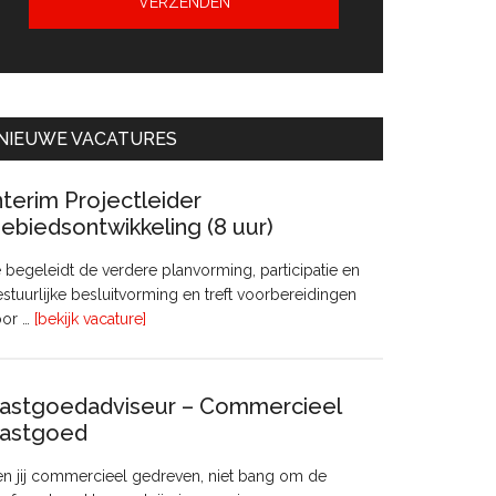
NIEUWE VACATURES
nterim Projectleider
ebiedsontwikkeling (8 uur)
 begeleidt de verdere planvorming, participatie en
stuurlijke besluitvorming en treft voorbereidingen
overInterim
oor …
[bekijk vacature]
Projectleider
Gebiedsontwikkeling
(8
astgoedadviseur – Commercieel
uur)
astgoed
n jij commercieel gedreven, niet bang om de