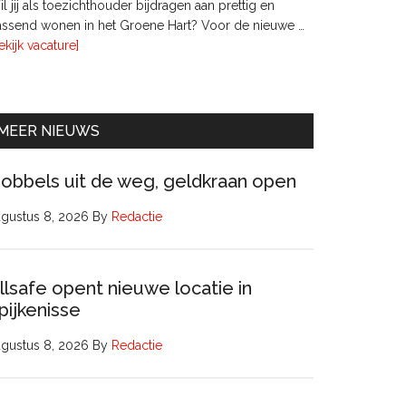
l jij als toezichthouder bijdragen aan prettig en
ssend wonen in het Groene Hart? Voor de nieuwe …
overTwee
ekijk vacature]
leden
Raad
van
Commissarissen
MEER NIEUWS
obbels uit de weg, geldkraan open
gustus 8, 2026
By
Redactie
llsafe opent nieuwe locatie in
pijkenisse
gustus 8, 2026
By
Redactie