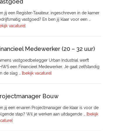
astgoed
n jij een Register-Taxateur, ingeschreven in de kamer
drijfsmatig vastgoed? En ben jij klaar voor een …
overRegister-
ekijk vacature]
Taxateur
Bedrijfsmatig
Vastgoed
inancieel Medewerker (20 – 32 uur)
mens vastgoedbelegger Urban Industrial werft
WS een Financieel Medewerker. Je gaat zelfstandig
overFinancieel
n de slag …
[bekijk vacature]
Medewerker
(20
–
rojectmanager Bouw
32
uur)
n jij een ervaren Projectmanager die klaar is voor de
lgende stap? Wil je werken aan uitdagende …
[bekijk
overProjectmanager
cature]
Bouw