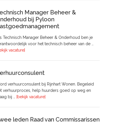
echnisch Manager Beheer &
nderhoud bij Pyloon
astgoedmanagement
ls Technisch Manager Beheer & Onderhoud ben je
rantwoordelijk voor het technisch beheer van de …
overTechnisch
ekijk vacature]
Manager
Beheer
&
erhuurconsulent
Onderhoud
bij
rd verhuurconsulent bij Rijnhart Wonen. Begeleid
Pyloon
et verhuurproces, help huurders goed op weg en
Vastgoedmanagement
overVerhuurconsulent
aag bij …
[bekijk vacature]
wee leden Raad van Commissarissen