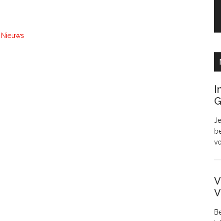
,
Nieuws
I
G
Je
be
v
V
V
Be