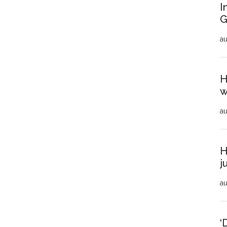
I
G
au
H
w
au
H
j
au
‘