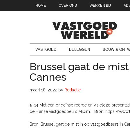
Door
Skip
Spring
Spring
HOME
OVER ONS
WERKEN BIJ
AD
naar
to
naar
naar
de
secondary
de
de
hoofd
menu
eerste
voettekst
inhoud
sidebar
Vastgoedwe
vastgoedwereld.nl
VASTGOED
BELEGGEN
BOUW & ONTW
Brussel gaat de mist
Cannes
maart 18, 2022
by
Redactie
15:14 Met een ongeïnspireerde en visieloze presenta
de Franse vastgoedbeurs Mipim. Bron: https://www.t
Bron: Brussel gaat de mist in op vastgoedbeurs in C