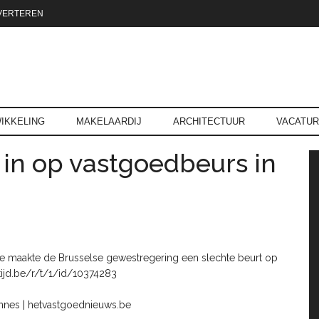
VERTEREN
reld.nl
IKKELING
MAKELAARDIJ
ARCHITECTUUR
VACATU
 in op vastgoedbeurs in
P
tie maakte de Brusselse gewestregering een slechte beurt op
ijd.be/r/t/1/id/10374283
annes | hetvastgoednieuws.be