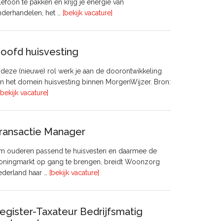
lefoon te pakken en krijg je energie van
overVastgoedadviseur
nderhandelen, het …
[bekijk vacature]
–
Commercieel
Vastgoed
oofd huisvesting
 deze (nieuwe) rol werk je aan de doorontwikkeling
n het domein huisvesting binnen MorgenWijzer. Bron:
overHoofd
[bekijk vacature]
huisvesting
ransactie Manager
m ouderen passend te huisvesten en daarmee de
oningmarkt op gang te brengen, breidt Woonzorg
overTransactie
ederland haar …
[bekijk vacature]
Manager
egister-Taxateur Bedrijfsmatig