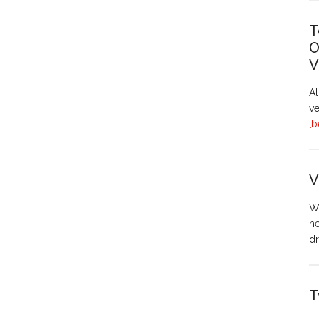
T
O
V
A
ve
[b
V
Wo
h
dr
T