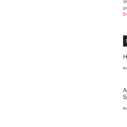
Wi
pa
[b
H
au
A
S
au