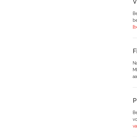
V
Be
be
[b
F
Na
MH
aa
P
Be
vo
va