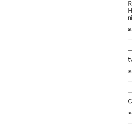
R
H
n
au
T
t
au
T
C
au