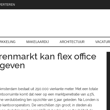
VERTEREN
reld.nl
IKKELING
MAKELAARDIJ
ARCHITECTUUR
VACATU
renmarkt kan flex office
P
 geven
 Amsterdam bestaat uit 290.000 vierkante meter. Met een totale
antoorruimte komt dat neer op een marktpenetratie van 4,5%,
uime verdubbeling ten opzichte van 5 jaar geleden. Na Londen is
kantooroperators. De verschillen zijn groot, in steden als