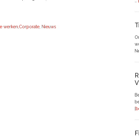
…
T
e werken,Corporate
,
Nieuws
O
w
N
R
V
Be
be
[b
F