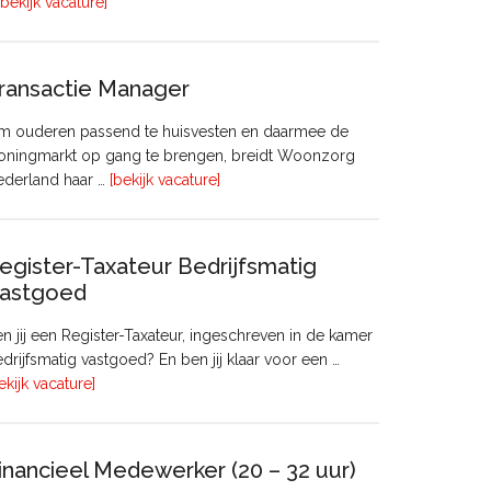
overHoofd
[bekijk vacature]
huisvesting
ransactie Manager
m ouderen passend te huisvesten en daarmee de
oningmarkt op gang te brengen, breidt Woonzorg
overTransactie
ederland haar …
[bekijk vacature]
Manager
egister-Taxateur Bedrijfsmatig
astgoed
n jij een Register-Taxateur, ingeschreven in de kamer
drijfsmatig vastgoed? En ben jij klaar voor een …
overRegister-
ekijk vacature]
Taxateur
Bedrijfsmatig
Vastgoed
inancieel Medewerker (20 – 32 uur)