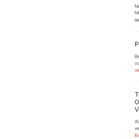
Na
MH
aa
P
Be
vo
va
T
O
V
A
ve
[b