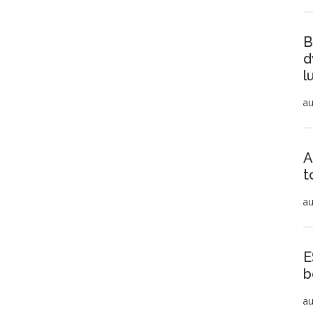
B
d
l
au
A
t
au
E
b
au