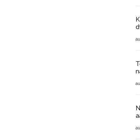
K
d
au
T
n
au
N
a
au