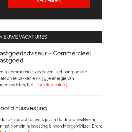
NIEUWE VACATURES
astgoedadviseur – Commercieel
astgoed
n jij commercieel gedreven, niet bang om de
lefoon te pakken en krijg je energie van
overVastgoedadviseur
nderhandelen, het …
[bekijk vacature]
–
Commercieel
Vastgoed
oofd huisvesting
 deze (nieuwe) rol werk je aan de doorontwikkeling
n het domein huisvesting binnen MorgenWijzer. Bron: