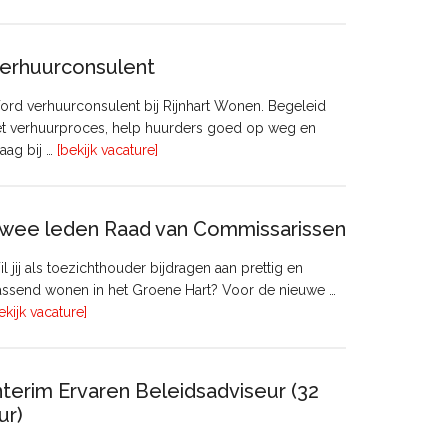
Manager
Beheer
&
erhuurconsulent
Onderhoud
bij
rd verhuurconsulent bij Rijnhart Wonen. Begeleid
Pyloon
et verhuurproces, help huurders goed op weg en
Vastgoedmanagement
overVerhuurconsulent
aag bij …
[bekijk vacature]
wee leden Raad van Commissarissen
l jij als toezichthouder bijdragen aan prettig en
ssend wonen in het Groene Hart? Voor de nieuwe …
overTwee
ekijk vacature]
leden
Raad
van
nterim Ervaren Beleidsadviseur (32
Commissarissen
ur)