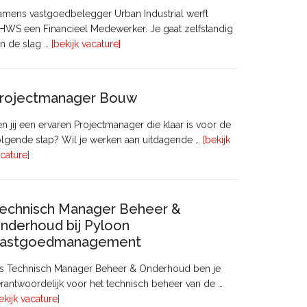
mens vastgoedbelegger Urban Industrial werft
WS een Financieel Medewerker. Je gaat zelfstandig
overFinancieel
n de slag …
[bekijk vacature]
Medewerker
(20
–
rojectmanager Bouw
32
uur)
n jij een ervaren Projectmanager die klaar is voor de
lgende stap? Wil je werken aan uitdagende …
[bekijk
overProjectmanager
cature]
Bouw
echnisch Manager Beheer &
nderhoud bij Pyloon
astgoedmanagement
ls Technisch Manager Beheer & Onderhoud ben je
rantwoordelijk voor het technisch beheer van de …
overTechnisch
ekijk vacature]