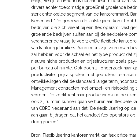
Parijs, Berlijn en Madrid is het aandeel minder dan 2% 
drivers achter toekomstige groeiSnel groeiende bedrij
sterk ontwikkelde segment van de kantorenmarkt. Bar
Nederland: “De groei van de laatste jaren komt hoofdz
bedrijven die zich veelal bij een flex operator vesti
groeiende bedrijven sluiten aan bij de flexibelere co
veranderende vraag te voorzienDe flexibele kantooro
van kantoorgebruikers. Aanbieders zijn zich ervan b
zal hebben voor de schaal en het type product dat z
nieuwe niche producten en prijsstructuren zoals pay-
per bureau of ruimte. Ook doen zij onderzoek naar 
productiviteit prijsafspraken met gebruikers te ma
ontwikkelingen dat de standaard lange termijncontra
Management contracten met omzet- en risicodeling z
worden. De zoektocht naar productinnovatie betekent
ook zij ruimten kunnen gaan verhuren aan flexibele 
van CBRE Nederland aan dat “De flexibilisering op de
aan gaan bijdragen dat het aandeel flex operators 
doorgroeien.”
Bron: Flexibilisering kantorenmarkt kan flex office m