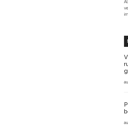
Al
ve
i
V
r
g
au
P
b
au