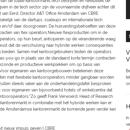
van de totale kantoormarkt.Tech bedrijven en flexibiliteit de
ven in de tech sector zijn de voornaamste drijfveer achter dit
t van Eerd, Director A&T Office Amsterdam van CBRE
akelijk van de startups, scaleups en internationale tech
gen en/of daar doorgroeien. De huisvestingsbehoeften van deze
ntracten van flex operators.Nieuwe flexproducten om in de
perators, op hun beurt, anticiperen op de veranderende vraag
ewust dat de verschuiving naar hybride werken consequenties
V
ij bieden. Samen met kantoorgebruikers testen de operators
as-you-go in plaats van de standaard korte termijn contracten
V
gezonde en productieve werkplekken om op basis van
ken.Voor eigenaren van kantoorgebouwen betekenen deze
Be
cten met flexibele kantooroperators minder gangbaar worden.
te
ullen steeds vaker aan de onderhandelingstafel besproken
o
 voor eigenaren van bijvoorbeeld hotels of winkelcentra dat
kantooroperators.”Zo geeft Frank Verwoerd, Head of Research
 kantorenmarkt in combinatie met het hybride werken kan er
H
op de Amsterdamse kantorenmarkt de komende jaren verder kan
In
va
arkt nieuw impuls geven | CBRE