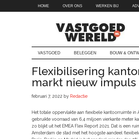
Door
Skip
Spring
Spring
HOME
OVER ONS
WERKEN BIJ
AD
naar
to
naar
naar
de
secondary
de
de
hoofd
menu
eerste
voettekst
inhoud
sidebar
Vastgoedwe
vastgoedwereld.nl
VASTGOED
BELEGGEN
BOUW & ONTW
Flexibilisering kanto
markt nieuw impuls
februari 7, 2022
by
Redactie
Het totale oppervlakte aan flexibele kantoorruimte in
gebruikte voorraad van 6,4 miljoen vierkante meter k
zo blijkt uit het EMEA Flex Report 2021. Dat is een r
Amsterdam de stad met het hoogste aandeel flexibele 