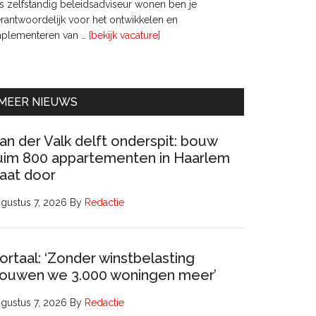
s zelfstandig beleidsadviseur wonen ben je
rantwoordelijk voor het ontwikkelen en
overInterim
mplementeren van …
[bekijk vacature]
Ervaren
Beleidsadviseur
(32
uur)
MEER NIEUWS
an der Valk delft onderspit: bouw
uim 800 appartementen in Haarlem
aat door
gustus 7, 2026
By
Redactie
ortaal: ‘Zonder winstbelasting
ouwen we 3.000 woningen meer’
gustus 7, 2026
By
Redactie