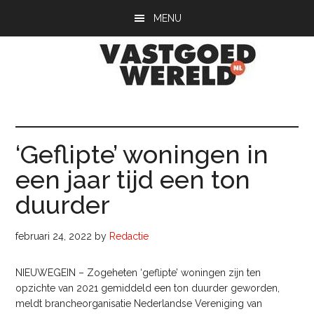
Door
Spring
Spring
MENU
naar
naar
naar
de
de
de
hoofd
eerste
voettekst
inhoud
sidebar
Vastgoedwerel
vastgoedwereld.nl
‘Geflipte’ woningen in
een jaar tijd een ton
duurder
februari 24, 2022
by
Redactie
NIEUWEGEIN – Zogeheten ‘geflipte’ woningen zijn ten
opzichte van 2021 gemiddeld een ton duurder geworden,
meldt brancheorganisatie Nederlandse Vereniging van