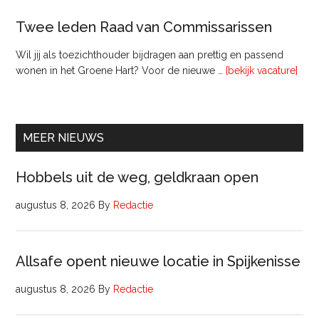
Twee leden Raad van Commissarissen
Wil jij als toezichthouder bijdragen aan prettig en passend
ove
wonen in het Groene Hart? Voor de nieuwe …
[bekijk vacature]
lede
Raa
van
Comm
MEER NIEUWS
Hobbels uit de weg, geldkraan open
augustus 8, 2026
By
Redactie
Allsafe opent nieuwe locatie in Spijkenisse
augustus 8, 2026
By
Redactie