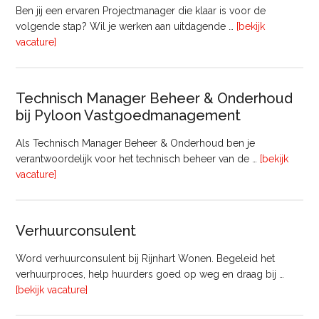
uur)
Ben jij een ervaren Projectmanager die klaar is voor de
volgende stap? Wil je werken aan uitdagende …
[bekijk
overProjectmanager
vacature]
Bouw
Technisch Manager Beheer & Onderhoud
bij Pyloon Vastgoedmanagement
Als Technisch Manager Beheer & Onderhoud ben je
verantwoordelijk voor het technisch beheer van de …
[bekijk
overTechnisch
vacature]
Manager
Beheer
&
Verhuurconsulent
Onderhoud
bij
Word verhuurconsulent bij Rijnhart Wonen. Begeleid het
Pyloon
verhuurproces, help huurders goed op weg en draag bij …
Vastgoedmanagement
overVerhuurconsulent
[bekijk vacature]