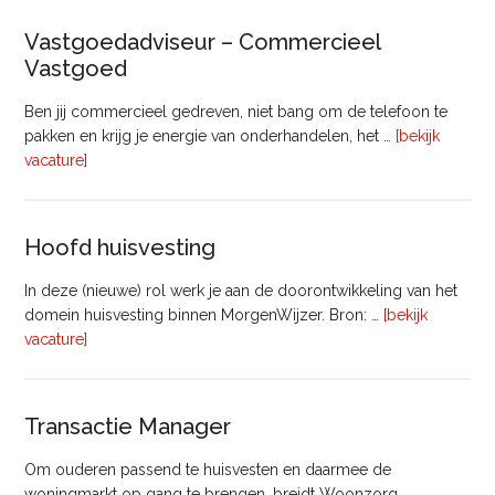
Gebiedsontwikkeling
(8
Vastgoedadviseur – Commercieel
uur)
Vastgoed
Ben jij commercieel gedreven, niet bang om de telefoon te
pakken en krijg je energie van onderhandelen, het …
[bekijk
overVastgoedadviseur
vacature]
–
Commercieel
Vastgoed
Hoofd huisvesting
In deze (nieuwe) rol werk je aan de doorontwikkeling van het
domein huisvesting binnen MorgenWijzer. Bron: …
[bekijk
overHoofd
vacature]
huisvesting
Transactie Manager
Om ouderen passend te huisvesten en daarmee de
woningmarkt op gang te brengen, breidt Woonzorg