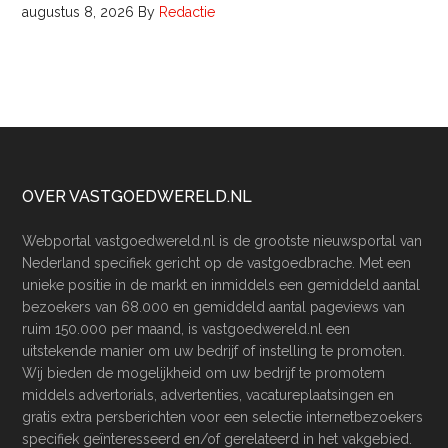
augustus 8, 2026
By
Redactie
Footer
OVER VASTGOEDWERELD.NL
Webportal vastgoedwereld.nl is de grootste nieuwsportal van
Nederland specifiek gericht op de vastgoedbrache. Met een
unieke positie in de markt en inmiddels een gemiddeld aantal
bezoekers van 68.000 en gemiddeld aantal pageviews van
ruim 150.000 per maand, is vastgoedwereld.nl een
uitstekende manier om uw bedrijf of instelling te promoten.
Wij bieden de mogelijkheid om uw bedrijf te promotem
middels advertorials, advertenties, vacatureplaatsingen en
gratis extra persberichten voor een selectie internetbezoekers
specifiek geïnteresseerd en/of gerelateerd in het vakgebied.