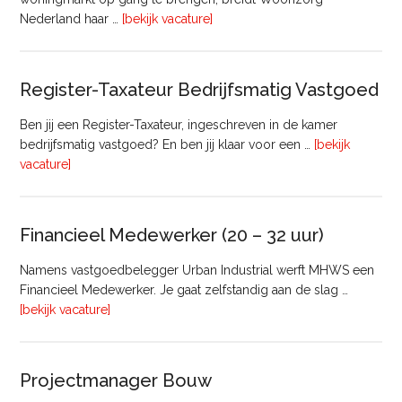
overTransactie
Nederland haar …
[bekijk vacature]
Manager
Register-Taxateur Bedrijfsmatig Vastgoed
Ben jij een Register-Taxateur, ingeschreven in de kamer
bedrijfsmatig vastgoed? En ben jij klaar voor een …
[bekijk
overRegister-
vacature]
Taxateur
Bedrijfsmatig
Vastgoed
Financieel Medewerker (20 – 32 uur)
Namens vastgoedbelegger Urban Industrial werft MHWS een
Financieel Medewerker. Je gaat zelfstandig aan de slag …
overFinancieel
[bekijk vacature]
Medewerker
(20
–
Projectmanager Bouw
32