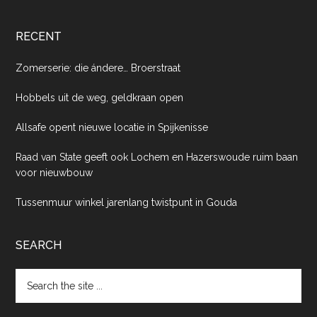
RECENT
Zomerserie: die ándere… Broerstraat
Hobbels uit de weg, geldkraan open
Allsafe opent nieuwe locatie in Spijkenisse
Raad van State geeft ook Lochem en Hazerswoude ruim baan
voor nieuwbouw
Tussenmuur winkel jarenlang twistpunt in Gouda
SEARCH
Search
the
site