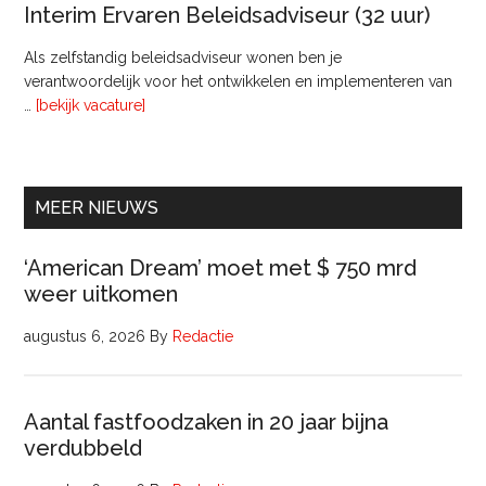
van
Interim Ervaren Beleidsadviseur (32 uur)
Comm
Als zelfstandig beleidsadviseur wonen ben je
verantwoordelijk voor het ontwikkelen en implementeren van
overInterim
…
[bekijk vacature]
Ervaren
Beleidsadviseur
(32
uur)
MEER NIEUWS
‘American Dream’ moet met $ 750 mrd
weer uitkomen
augustus 6, 2026
By
Redactie
Aantal fastfoodzaken in 20 jaar bijna
verdubbeld