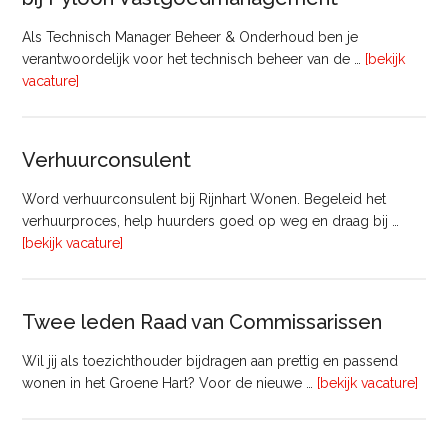
Als Technisch Manager Beheer & Onderhoud ben je
verantwoordelijk voor het technisch beheer van de …
[bekijk
overTechnisch
vacature]
Manager
Beheer
&
Verhuurconsulent
Onderhoud
bij
Word verhuurconsulent bij Rijnhart Wonen. Begeleid het
Pyloon
verhuurproces, help huurders goed op weg en draag bij …
Vastgoedmanagement
overVerhuurconsulent
[bekijk vacature]
Twee leden Raad van Commissarissen
Wil jij als toezichthouder bijdragen aan prettig en passend
ove
wonen in het Groene Hart? Voor de nieuwe …
[bekijk vacature]
lede
Raa