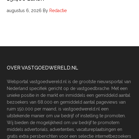
augustus 6, 2026
By
Redactie
Footer
OVER VASTGOEDWERELD.NL
Webportal vastgoedwereld.nl is de grootste nieuwsportal van
Nederland specifiek gericht op de vastgoedbrache. Met een
unieke positie in de markt en inmiddels een gemiddeld aantal
bezoekers van 68.000 en gemiddeld aantal pageviews van
ruim 150.000 per maand, is vastgoedwereld.nl een
uitstekende manier om uw bedrijf of instelling te promoten.
Wij bieden de mogelijkheid om uw bedrijf te promotem
middels advertorials, advertenties, vacatureplaatsingen en
gratis extra persberichten voor een selectie internetbezoekers