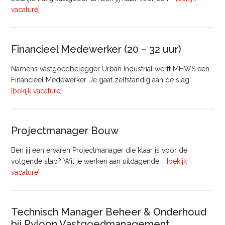
overRegister-
vacature]
Taxateur
Bedrijfsmatig
Vastgoed
Financieel Medewerker (20 – 32 uur)
Namens vastgoedbelegger Urban Industrial werft MHWS een
Financieel Medewerker. Je gaat zelfstandig aan de slag …
overFinancieel
[bekijk vacature]
Medewerker
(20
–
Projectmanager Bouw
32
uur)
Ben jij een ervaren Projectmanager die klaar is voor de
volgende stap? Wil je werken aan uitdagende …
[bekijk
overProjectmanager
vacature]
Bouw
Technisch Manager Beheer & Onderhoud
bij Pyloon Vastgoedmanagement