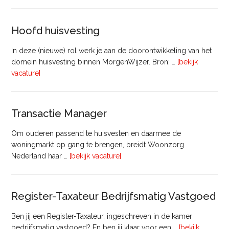
–
Commercieel
Vastgoed
Hoofd huisvesting
In deze (nieuwe) rol werk je aan de doorontwikkeling van het
domein huisvesting binnen MorgenWijzer. Bron: …
[bekijk
overHoofd
vacature]
huisvesting
Transactie Manager
Om ouderen passend te huisvesten en daarmee de
woningmarkt op gang te brengen, breidt Woonzorg
overTransactie
Nederland haar …
[bekijk vacature]
Manager
Register-Taxateur Bedrijfsmatig Vastgoed
Ben jij een Register-Taxateur, ingeschreven in de kamer
bedrijfsmatig vastgoed? En ben jij klaar voor een …
[bekijk