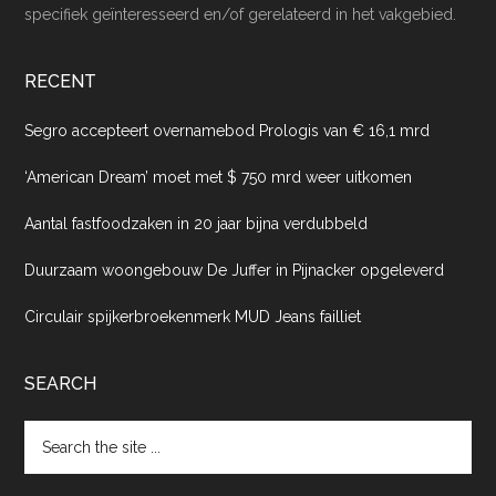
specifiek geïnteresseerd en/of gerelateerd in het vakgebied.
RECENT
Segro accepteert overnamebod Prologis van € 16,1 mrd
‘American Dream’ moet met $ 750 mrd weer uitkomen
Aantal fastfoodzaken in 20 jaar bijna verdubbeld
Duurzaam woongebouw De Juffer in Pijnacker opgeleverd
Circulair spijkerbroekenmerk MUD Jeans failliet
SEARCH
Search
the
site