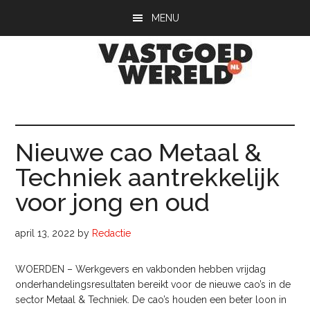
Door
Spring
Spring
MENU
naar
naar
naar
de
de
de
hoofd
eerste
voettekst
inhoud
sidebar
Vastgoedwerel
vastgoedwereld.nl
Nieuwe cao Metaal &
Techniek aantrekkelijk
voor jong en oud
april 13, 2022
by
Redactie
WOERDEN – Werkgevers en vakbonden hebben vrijdag
onderhandelingsresultaten bereikt voor de nieuwe cao’s in de
sector Metaal & Techniek. De cao’s houden een beter loon in