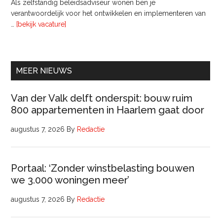
Als zelfstandig beleidsadviseur wonen ben je
verantwoordelijk voor het ontwikkelen en implementeren van
overInterim
…
[bekijk vacature]
Ervaren
Beleidsadviseur
(32
uur)
MEER NIEUWS
Van der Valk delft onderspit: bouw ruim
800 appartementen in Haarlem gaat door
augustus 7, 2026
By
Redactie
Portaal: ‘Zonder winstbelasting bouwen
we 3.000 woningen meer’
augustus 7, 2026
By
Redactie