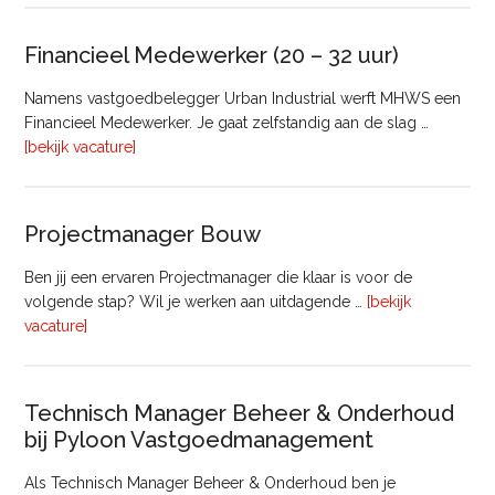
Bedrijfsmatig
Vastgoed
Financieel Medewerker (20 – 32 uur)
Namens vastgoedbelegger Urban Industrial werft MHWS een
Financieel Medewerker. Je gaat zelfstandig aan de slag …
overFinancieel
[bekijk vacature]
Medewerker
(20
–
Projectmanager Bouw
32
uur)
Ben jij een ervaren Projectmanager die klaar is voor de
volgende stap? Wil je werken aan uitdagende …
[bekijk
overProjectmanager
vacature]
Bouw
Technisch Manager Beheer & Onderhoud
bij Pyloon Vastgoedmanagement
Als Technisch Manager Beheer & Onderhoud ben je