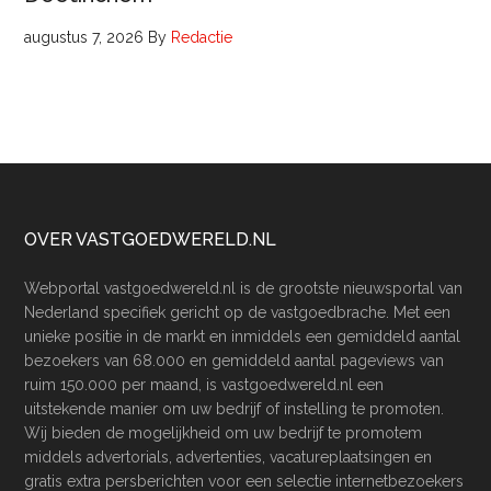
augustus 7, 2026
By
Redactie
Footer
OVER VASTGOEDWERELD.NL
Webportal vastgoedwereld.nl is de grootste nieuwsportal van
Nederland specifiek gericht op de vastgoedbrache. Met een
unieke positie in de markt en inmiddels een gemiddeld aantal
bezoekers van 68.000 en gemiddeld aantal pageviews van
ruim 150.000 per maand, is vastgoedwereld.nl een
uitstekende manier om uw bedrijf of instelling te promoten.
Wij bieden de mogelijkheid om uw bedrijf te promotem
middels advertorials, advertenties, vacatureplaatsingen en
gratis extra persberichten voor een selectie internetbezoekers