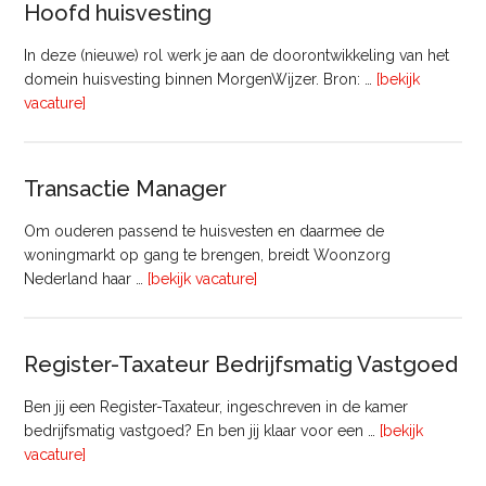
Hoofd huisvesting
In deze (nieuwe) rol werk je aan de doorontwikkeling van het
domein huisvesting binnen MorgenWijzer. Bron: …
[bekijk
overHoofd
vacature]
huisvesting
Transactie Manager
Om ouderen passend te huisvesten en daarmee de
woningmarkt op gang te brengen, breidt Woonzorg
overTransactie
Nederland haar …
[bekijk vacature]
Manager
Register-Taxateur Bedrijfsmatig Vastgoed
Ben jij een Register-Taxateur, ingeschreven in de kamer
bedrijfsmatig vastgoed? En ben jij klaar voor een …
[bekijk
overRegister-
vacature]
Taxateur