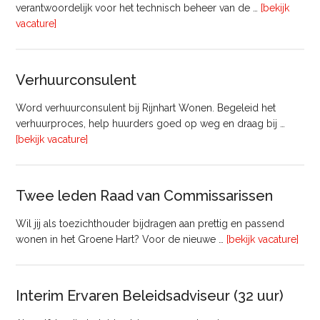
verantwoordelijk voor het technisch beheer van de …
[bekijk
overTechnisch
vacature]
Manager
Beheer
&
Verhuurconsulent
Onderhoud
bij
Word verhuurconsulent bij Rijnhart Wonen. Begeleid het
Pyloon
verhuurproces, help huurders goed op weg en draag bij …
Vastgoedmanagement
overVerhuurconsulent
[bekijk vacature]
Twee leden Raad van Commissarissen
Wil jij als toezichthouder bijdragen aan prettig en passend
ove
wonen in het Groene Hart? Voor de nieuwe …
[bekijk vacature]
lede
Raa
van
Interim Ervaren Beleidsadviseur (32 uur)
Comm