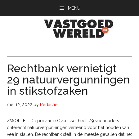
Door
Spring
Spring
MENU
naar
naar
naar
de
de
de
hoofd
eerste
voettekst
inhoud
sidebar
Vastgoedwerel
vastgoedwereld.nl
Rechtbank vernietigt
29 natuurvergunningen
in stikstofzaken
mei 12, 2022
by
Redactie
ZWOLLE – De provincie Overijssel heeft 29 veehouders
onterecht natuurvergunningen verleend voor het houden van
vee in stallen. De rechtbank stelt in de meeste gevallen dat het