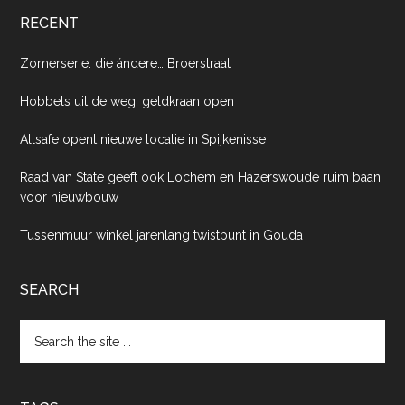
RECENT
Zomerserie: die ándere… Broerstraat
Hobbels uit de weg, geldkraan open
Allsafe opent nieuwe locatie in Spijkenisse
Raad van State geeft ook Lochem en Hazerswoude ruim baan
voor nieuwbouw
Tussenmuur winkel jarenlang twistpunt in Gouda
SEARCH
Search
the
site
...