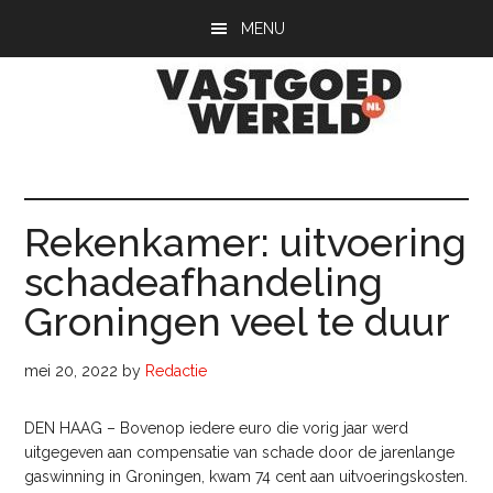
Door
Spring
Spring
MENU
naar
naar
naar
de
de
de
hoofd
eerste
voettekst
inhoud
sidebar
Vastgoedwerel
vastgoedwereld.nl
Rekenkamer: uitvoering
schadeafhandeling
Groningen veel te duur
mei 20, 2022
by
Redactie
DEN HAAG – Bovenop iedere euro die vorig jaar werd
uitgegeven aan compensatie van schade door de jarenlange
gaswinning in Groningen, kwam 74 cent aan uitvoeringskosten.