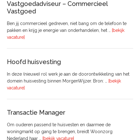
Vastgoedadviseur – Commercieel
uur)
Vastgoed
Ben jij commercieel gedreven, niet bang om de telefoon te
pakken en krijg je energie van onderhandelen, het …
[bekijk
overVastgoedadviseur
vacature]
–
Commercieel
Vastgoed
Hoofd huisvesting
In deze (nieuwe) rol werk je aan de doorontwikkeling van het
domein huisvesting binnen MorgenWijzer. Bron: …
[bekijk
overHoofd
vacature]
huisvesting
Transactie Manager
Om ouderen passend te huisvesten en daarmee de
woningmarkt op gang te brengen, breidt Woonzorg
overTransactie
Nederland haar …
[bekijk vacature]