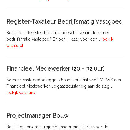
Manager
Register-Taxateur Bedrijfsmatig Vastgoed
Ben jij een Register-Taxateur, ingeschreven in de kamer
bedrijfsmatig vastgoed? En ben jij klaar voor een …
[bekijk
overRegister-
vacature]
Taxateur
Bedrijfsmatig
Vastgoed
Financieel Medewerker (20 – 32 uur)
Namens vastgoedbelegger Urban Industrial werft MHWS een
Financieel Medewerker. Je gaat zelfstandig aan de slag …
overFinancieel
[bekijk vacature]
Medewerker
(20
–
Projectmanager Bouw
32
uur)
Ben jij een ervaren Projectmanager die klaar is voor de