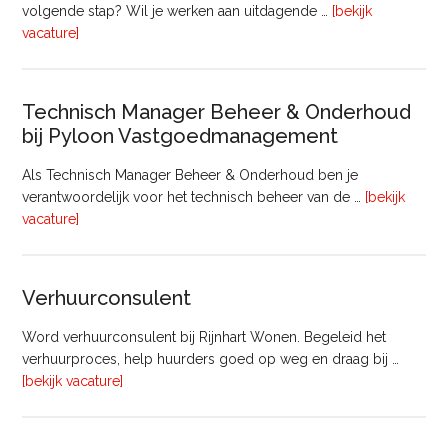
volgende stap? Wil je werken aan uitdagende …
[bekijk
overProjectmanager
vacature]
Bouw
Technisch Manager Beheer & Onderhoud
bij Pyloon Vastgoedmanagement
Als Technisch Manager Beheer & Onderhoud ben je
verantwoordelijk voor het technisch beheer van de …
[bekijk
overTechnisch
vacature]
Manager
Beheer
&
Verhuurconsulent
Onderhoud
bij
Word verhuurconsulent bij Rijnhart Wonen. Begeleid het
Pyloon
verhuurproces, help huurders goed op weg en draag bij …
Vastgoedmanagement
overVerhuurconsulent
[bekijk vacature]