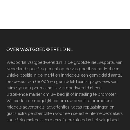
Footer
OVER VASTGOEDWERELD.NL
Webportal vastgoedwereld.nl is de grootste nieuwsportal van
Nederland specifiek gericht op de vastgoedbrache. Met een
unieke positie in de markt en inmiddels een gemiddeld aantal
bezoekers van 68.000 en gemiddeld aantal pageviews van
ruim 150.000 per maand, is vastgoedwereld.nl een
uitstekende manier om uw bedrijf of instelling te promoten.
Wij bieden de mogelijkheid om uw bedrijf te promotem
middels advertorials, advertenties, vacatureplaatsingen en
gratis extra persberichten voor een selectie internetbezoekers
specifiek geïnteresseerd en/of gerelateerd in het vakgebied.