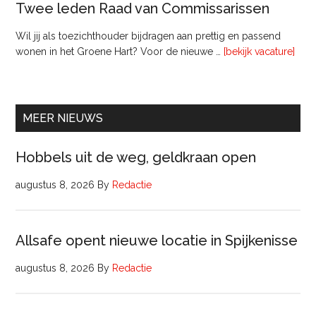
Twee leden Raad van Commissarissen
Wil jij als toezichthouder bijdragen aan prettig en passend
ove
wonen in het Groene Hart? Voor de nieuwe …
[bekijk vacature]
lede
Raa
van
Comm
MEER NIEUWS
Hobbels uit de weg, geldkraan open
augustus 8, 2026
By
Redactie
Allsafe opent nieuwe locatie in Spijkenisse
augustus 8, 2026
By
Redactie