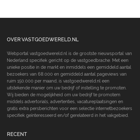
Footer
OVER VASTGOEDWERELD.NL
Webportal vastgoedwereld.nl is de grootste nieuwsportal van
Nederland specifiek gericht op de vastgoedbrache. Met een
unieke positie in de markt en inmiddels een gemiddeld aantal
bezoekers van 68.000 en gemiddeld aantal pageviews van
ruim 150.000 per maand, is vastgoedwereld.nl een
uitstekende manier om uw bedrijf of instelling te promoten.
Wij bieden de mogelijkheid om uw bedrijf te promotem
middels advertorials, advertenties, vacatureplaatsingen en
gratis extra persberichten voor een selectie internetbezoekers
specifiek geïnteresseerd en/of gerelateerd in het vakgebied.
RECENT