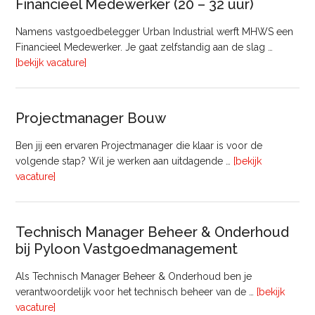
Financieel Medewerker (20 – 32 uur)
Namens vastgoedbelegger Urban Industrial werft MHWS een
Financieel Medewerker. Je gaat zelfstandig aan de slag …
overFinancieel
[bekijk vacature]
Medewerker
(20
–
Projectmanager Bouw
32
uur)
Ben jij een ervaren Projectmanager die klaar is voor de
volgende stap? Wil je werken aan uitdagende …
[bekijk
overProjectmanager
vacature]
Bouw
Technisch Manager Beheer & Onderhoud
bij Pyloon Vastgoedmanagement
Als Technisch Manager Beheer & Onderhoud ben je
verantwoordelijk voor het technisch beheer van de …
[bekijk
overTechnisch
vacature]