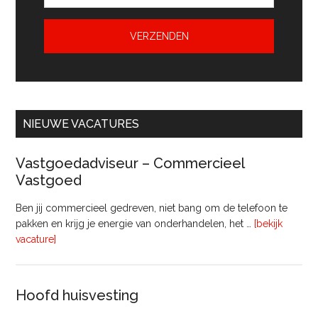
NIEUWE VACATURES
Vastgoedadviseur – Commercieel
Vastgoed
Ben jij commercieel gedreven, niet bang om de telefoon te
pakken en krijg je energie van onderhandelen, het …
[bekijk
overVastgoedadviseur
vacature]
–
Commercieel
Vastgoed
Hoofd huisvesting