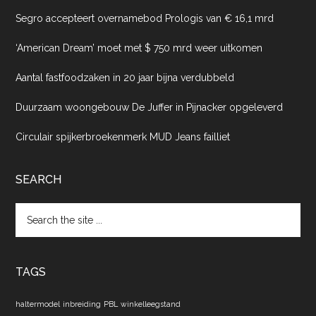
Segro accepteert overnamebod Prologis van € 16,1 mrd
‘American Dream’ moet met $ 750 mrd weer uitkomen
Aantal fastfoodzaken in 20 jaar bijna verdubbeld
Duurzaam woongebouw De Juffer in Pijnacker opgeleverd
Circulair spijkerbroekenmerk MUD Jeans failliet
SEARCH
Search
the
site
...
TAGS
haltermodel
inbreiding
PBL
winkelleegstand