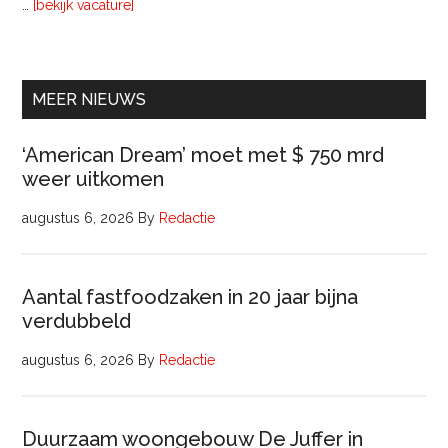
overInterim
…
[bekijk vacature]
Ervaren
Beleidsadviseur
(32
uur)
MEER NIEUWS
‘American Dream’ moet met $ 750 mrd
weer uitkomen
augustus 6, 2026
By
Redactie
Aantal fastfoodzaken in 20 jaar bijna
verdubbeld
augustus 6, 2026
By
Redactie
Duurzaam woongebouw De Juffer in