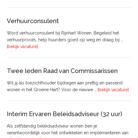
Manager
Beheer
&
Verhuurconsulent
Onderhoud
bij
Word verhuurconsulent bij Rijnhart Wonen. Begeleid het
Pyloon
verhuurproces, help huurders goed op weg en draag bij …
Vastgoedmanagement
overVerhuurconsulent
[bekijk vacature]
Twee leden Raad van Commissarissen
Wil jij als toezichthouder bijdragen aan prettig en passend
ove
wonen in het Groene Hart? Voor de nieuwe …
[bekijk vacature]
lede
Raa
van
Interim Ervaren Beleidsadviseur (32 uur)
Comm
Als zelfstandig beleidsadviseur wonen ben je
verantwoordelijk voor het ontwikkelen en implementeren van