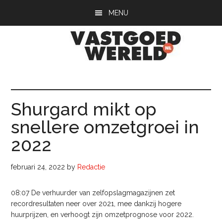
Door
Spring
Spring
MENU
naar
naar
naar
de
de
de
hoofd
eerste
voettekst
inhoud
sidebar
Vastgoedwerel
vastgoedwereld.nl
Shurgard mikt op
snellere omzetgroei in
2022
februari 24, 2022
by
Redactie
08:07 De verhuurder van zelfopslagmagazijnen zet
recordresultaten neer over 2021, mee dankzij hogere
huurprijzen, en verhoogt zijn omzetprognose voor 2022.