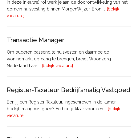
In deze (nieuwe) rol werk je aan de doorontwikkeling van het
domein huisvesting binnen MorgenWijzer. Bron: …
[bekijk
overHoofd
vacature]
huisvesting
Transactie Manager
Om ouderen passend te huisvesten en daarmee de
woningmarkt op gang te brengen, breidt Woonzorg
overTransactie
Nederland haar …
[bekijk vacature]
Manager
Register-Taxateur Bedrijfsmatig Vastgoed
Ben jij een Register-Taxateur, ingeschreven in de kamer
bedrijfsmatig vastgoed? En ben jij klaar voor een …
[bekijk
overRegister-
vacature]
Taxateur
Bedrijfsmatig
Vastgoed