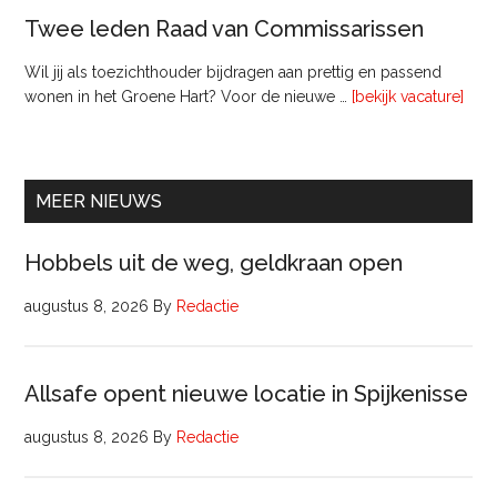
Twee leden Raad van Commissarissen
Wil jij als toezichthouder bijdragen aan prettig en passend
ove
wonen in het Groene Hart? Voor de nieuwe …
[bekijk vacature]
lede
Raa
van
Comm
MEER NIEUWS
Hobbels uit de weg, geldkraan open
augustus 8, 2026
By
Redactie
Allsafe opent nieuwe locatie in Spijkenisse
augustus 8, 2026
By
Redactie