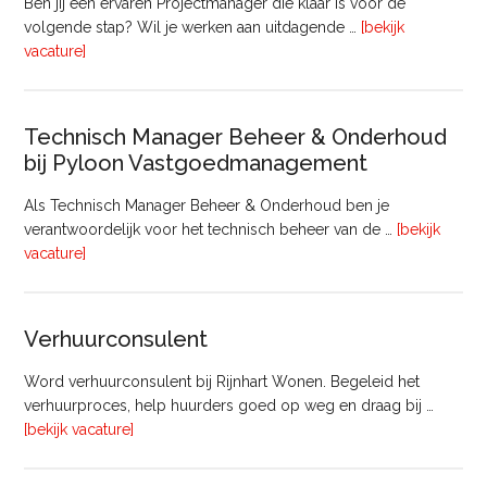
Ben jij een ervaren Projectmanager die klaar is voor de
volgende stap? Wil je werken aan uitdagende …
[bekijk
overProjectmanager
vacature]
Bouw
Technisch Manager Beheer & Onderhoud
bij Pyloon Vastgoedmanagement
Als Technisch Manager Beheer & Onderhoud ben je
verantwoordelijk voor het technisch beheer van de …
[bekijk
overTechnisch
vacature]
Manager
Beheer
&
Verhuurconsulent
Onderhoud
bij
Word verhuurconsulent bij Rijnhart Wonen. Begeleid het
Pyloon
verhuurproces, help huurders goed op weg en draag bij …
Vastgoedmanagement
overVerhuurconsulent
[bekijk vacature]