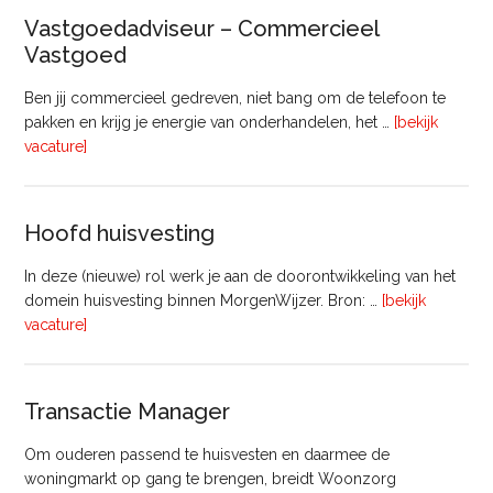
(8
Vastgoedadviseur – Commercieel
uur)
Vastgoed
Ben jij commercieel gedreven, niet bang om de telefoon te
pakken en krijg je energie van onderhandelen, het …
[bekijk
overVastgoedadviseur
vacature]
–
Commercieel
Vastgoed
Hoofd huisvesting
In deze (nieuwe) rol werk je aan de doorontwikkeling van het
domein huisvesting binnen MorgenWijzer. Bron: …
[bekijk
overHoofd
vacature]
huisvesting
Transactie Manager
Om ouderen passend te huisvesten en daarmee de
woningmarkt op gang te brengen, breidt Woonzorg