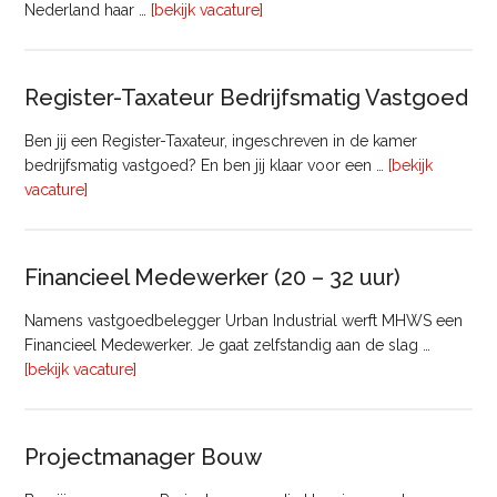
overTransactie
Nederland haar …
[bekijk vacature]
Manager
Register-Taxateur Bedrijfsmatig Vastgoed
Ben jij een Register-Taxateur, ingeschreven in de kamer
bedrijfsmatig vastgoed? En ben jij klaar voor een …
[bekijk
overRegister-
vacature]
Taxateur
Bedrijfsmatig
Vastgoed
Financieel Medewerker (20 – 32 uur)
Namens vastgoedbelegger Urban Industrial werft MHWS een
Financieel Medewerker. Je gaat zelfstandig aan de slag …
overFinancieel
[bekijk vacature]
Medewerker
(20
–
Projectmanager Bouw
32
uur)