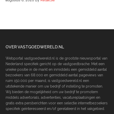
augustus 8, 2026
By
Redactie
Footer
OVER VASTGOEDWERELD.NL
Webportal vastgoedwereld.nl is de grootste nieuwsportal van
Nederland specifiek gericht op de vastgoedbrache. Met een
unieke positie in de markt en inmiddels een gemiddeld aantal
bezoekers van 68.000 en gemiddeld aantal pageviews van
ruim 150.000 per maand, is vastgoedwereld.nl een
uitstekende manier om uw bedrijf of instelling te promoten.
Wij bieden de mogelijkheid om uw bedrijf te promotem
middels advertorials, advertenties, vacatureplaatsingen en
gratis extra persberichten voor een selectie internetbezoekers
specifiek geïnteresseerd en/of gerelateerd in het vakgebied.