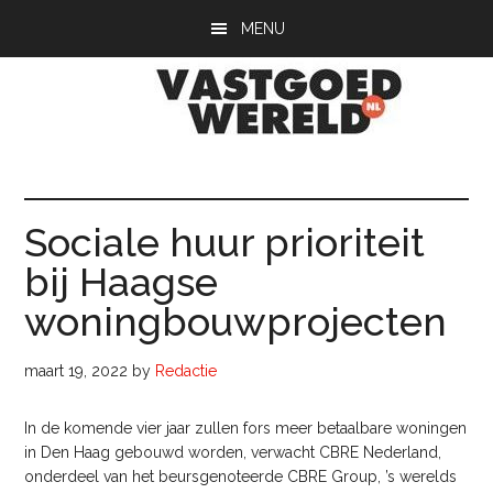
Door
Spring
Spring
MENU
naar
naar
naar
de
de
de
hoofd
eerste
voettekst
inhoud
sidebar
Vastgoedwerel
vastgoedwereld.nl
Sociale huur prioriteit
bij Haagse
woningbouwprojecten
maart 19, 2022
by
Redactie
In de komende vier jaar zullen fors meer betaalbare woningen
in Den Haag gebouwd worden, verwacht CBRE Nederland,
onderdeel van het beursgenoteerde CBRE Group, ’s werelds