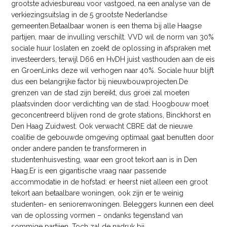
grootste adviesbureau voor vastgoed, na een analyse van de
verkiezingsuitslag in de 5 grootste Nederlandse
gemeenten.Betaalbaar wonen is een thema bij alle Haagse
partijen, maar de invulling verschilt. VVD wil de norm van 30%
sociale huur loslaten en zoekt de oplossing in afspraken met
investeerders, terwijl D66 en HvDH juist vasthouden aan de eis
en GroenLinks deze wil verhogen naar 40%. Sociale huur blijft
dus een belangrijke factor bij nieuwbouwprojecten.De
grenzen van de stad zijn bereikt, dus groei zal moeten
plaatsvinden door verdichting van de stad. Hoogbouw moet
geconcentreerd blijven rond de grote stations, Binckhorst en
Den Haag Zuidwest. Ook verwacht CBRE dat de nieuwe
coalitie de gebouwde omgeving optimaal gaat benutten door
onder andere panden te transformeren in
studentenhuisvesting, waar een groot tekort aan is in Den
Haag.Er is een gigantische vraag naar passende
accommodatie in de hofstad: er heerst niet alleen een groot
tekort aan betaalbare woningen, ook zijn er te weinig
studenten- en seniorenwoningen. Beleggers kunnen een deel
van de oplossing vormen – ondanks tegenstand van
sommige partijen. Toch zal de nadruk bij