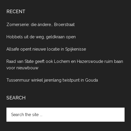
RECENT
Zomerserie: die ándere… Broerstraat
Hobbels uit de weg, geldkraan open
Allsafe opent nieuwe locatie in Spijkenisse
Raad van State geeft ook Lochem en Hazerswoude ruim baan
voor nieuwbouw
Tussenmuur winkel jarenlang twistpunt in Gouda
SEARCH
Search
the
site
...