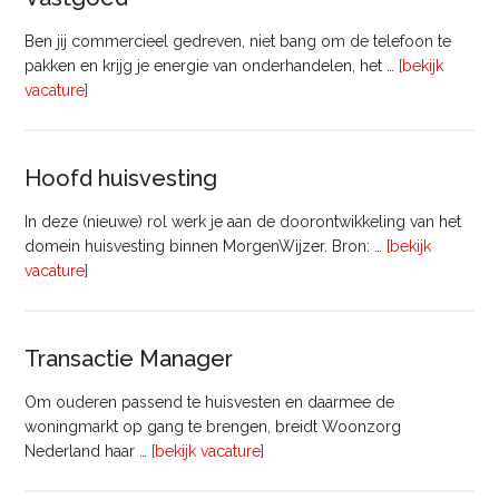
Ben jij commercieel gedreven, niet bang om de telefoon te
pakken en krijg je energie van onderhandelen, het …
[bekijk
overVastgoedadviseur
vacature]
–
Commercieel
Vastgoed
Hoofd huisvesting
In deze (nieuwe) rol werk je aan de doorontwikkeling van het
domein huisvesting binnen MorgenWijzer. Bron: …
[bekijk
overHoofd
vacature]
huisvesting
Transactie Manager
Om ouderen passend te huisvesten en daarmee de
woningmarkt op gang te brengen, breidt Woonzorg
overTransactie
Nederland haar …
[bekijk vacature]
Manager