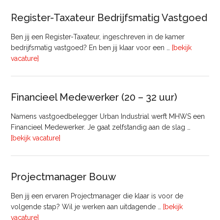
Register-Taxateur Bedrijfsmatig Vastgoed
Ben jij een Register-Taxateur, ingeschreven in de kamer
bedrijfsmatig vastgoed? En ben jij klaar voor een …
[bekijk
overRegister-
vacature]
Taxateur
Bedrijfsmatig
Vastgoed
Financieel Medewerker (20 – 32 uur)
Namens vastgoedbelegger Urban Industrial werft MHWS een
Financieel Medewerker. Je gaat zelfstandig aan de slag …
overFinancieel
[bekijk vacature]
Medewerker
(20
–
Projectmanager Bouw
32
uur)
Ben jij een ervaren Projectmanager die klaar is voor de
volgende stap? Wil je werken aan uitdagende …
[bekijk
overProjectmanager
vacature]