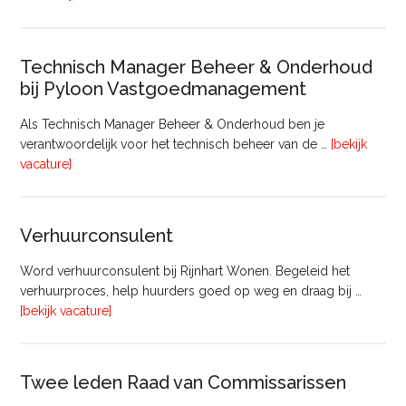
Bouw
Technisch Manager Beheer & Onderhoud
bij Pyloon Vastgoedmanagement
Als Technisch Manager Beheer & Onderhoud ben je
verantwoordelijk voor het technisch beheer van de …
[bekijk
overTechnisch
vacature]
Manager
Beheer
&
Verhuurconsulent
Onderhoud
bij
Word verhuurconsulent bij Rijnhart Wonen. Begeleid het
Pyloon
verhuurproces, help huurders goed op weg en draag bij …
Vastgoedmanagement
overVerhuurconsulent
[bekijk vacature]
Twee leden Raad van Commissarissen