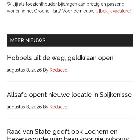
Wil jij als toezichthouder bijdragen aan prettig en passend
ove
wonen in het Groene Hart? Voor de nieuwe …
[bekijk vacature]
lede
Raa
van
Comm
MEER NIEUWS
Hobbels uit de weg, geldkraan open
augustus 8, 2026
By
Redactie
Allsafe opent nieuwe locatie in Spijkenisse
augustus 8, 2026
By
Redactie
Raad van State geeft ook Lochem en
Hazerswoude ruim baan voor nieuwbouw