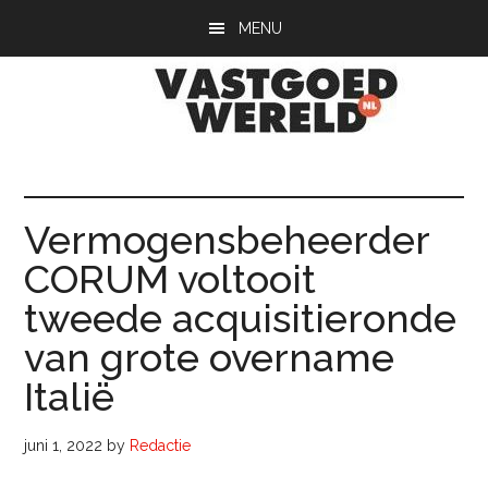
Door
Spring
Spring
MENU
naar
naar
naar
de
de
de
hoofd
eerste
voettekst
inhoud
sidebar
Vastgoedwerel
vastgoedwereld.nl
Vermogensbeheerder
CORUM voltooit
tweede acquisitieronde
van grote overname
Italië
juni 1, 2022
by
Redactie