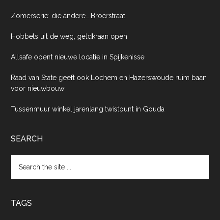
Zomerserie: die ándere… Broerstraat
Hobbels uit de weg, geldkraan open
Allsafe opent nieuwe locatie in Spijkenisse
Raad van State geeft ook Lochem en Hazerswoude ruim baan
voor nieuwbouw
Tussenmuur winkel jarenlang twistpunt in Gouda
SEARCH
Search
the
site
...
TAGS