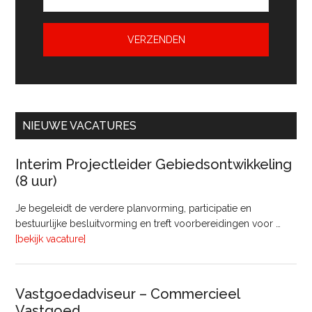
NIEUWE VACATURES
Interim Projectleider Gebiedsontwikkeling
(8 uur)
Je begeleidt de verdere planvorming, participatie en
bestuurlijke besluitvorming en treft voorbereidingen voor …
overInterim
[bekijk vacature]
Projectleider
Gebiedsontwikkeling
(8
Vastgoedadviseur – Commercieel
uur)
Vastgoed