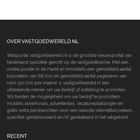
Footer
OVER VASTGOEDWERELD.NL
Webportal vastgoedwereld.nl is de grootste nieuwsportal van
Nederland specifiek gericht op de vastgoedbrache. Met een
unieke positie in de markt en inmiddels een gemiddeld aantal
bezoekers van 68.000 en gemiddeld aantal pageviews van
ruim 150.000 per maand, is vastgoedwereld.nl een
uitstekende manier om uw bedrijf of instelling te promoten.
Wij bieden de mogelijkheid om uw bedrijf te promotem
middels advertorials, advertenties, vacatureplaatsingen en
gratis extra persberichten voor een selectie internetbezoekers
specifiek geïnteresseerd en/of gerelateerd in het vakgebied.
RECENT