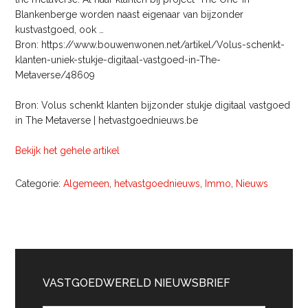
Blankenberge worden naast eigenaar van bijzonder
kustvastgoed, ook …
Bron: https://www.bouwenwonen.net/artikel/Volus-schenkt-
klanten-uniek-stukje-digitaal-vastgoed-in-The-
Metaverse/48609
Bron: Volus schenkt klanten bijzonder stukje digitaal vastgoed
in The Metaverse | hetvastgoednieuws.be
Bekijk het gehele artikel
Categorie:
Algemeen
,
hetvastgoednieuws
,
Immo
,
Nieuws
Primaire
Sidebar
VASTGOEDWERELD NIEUWSBRIEF