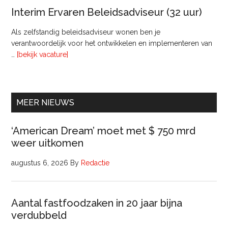
van
Interim Ervaren Beleidsadviseur (32 uur)
Comm
Als zelfstandig beleidsadviseur wonen ben je
verantwoordelijk voor het ontwikkelen en implementeren van
overInterim
…
[bekijk vacature]
Ervaren
Beleidsadviseur
(32
uur)
MEER NIEUWS
‘American Dream’ moet met $ 750 mrd
weer uitkomen
augustus 6, 2026
By
Redactie
Aantal fastfoodzaken in 20 jaar bijna
verdubbeld