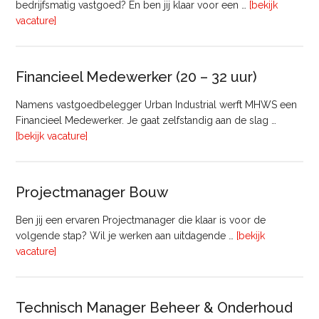
bedrijfsmatig vastgoed? En ben jij klaar voor een …
[bekijk
overRegister-
vacature]
Taxateur
Bedrijfsmatig
Vastgoed
Financieel Medewerker (20 – 32 uur)
Namens vastgoedbelegger Urban Industrial werft MHWS een
Financieel Medewerker. Je gaat zelfstandig aan de slag …
overFinancieel
[bekijk vacature]
Medewerker
(20
–
Projectmanager Bouw
32
uur)
Ben jij een ervaren Projectmanager die klaar is voor de
volgende stap? Wil je werken aan uitdagende …
[bekijk
overProjectmanager
vacature]
Bouw
Technisch Manager Beheer & Onderhoud