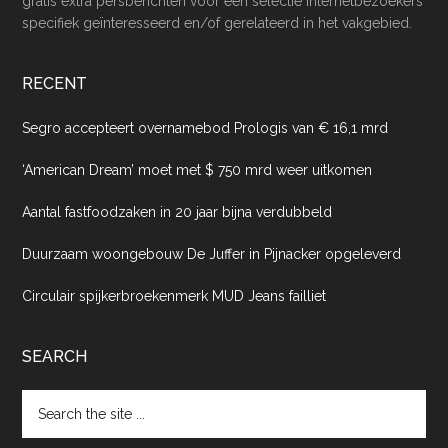
gratis extra persberichten voor een selectie internetbezoekers
specifiek geïnteresseerd en/of gerelateerd in het vakgebied.
RECENT
Segro accepteert overnamebod Prologis van € 16,1 mrd
‘American Dream’ moet met $ 750 mrd weer uitkomen
Aantal fastfoodzaken in 20 jaar bijna verdubbeld
Duurzaam woongebouw De Juffer in Pijnacker opgeleverd
Circulair spijkerbroekenmerk MUD Jeans failliet
SEARCH
Search
the
site