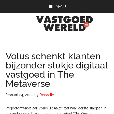
Door
Spring
Spring
MENU
naar
naar
naar
de
de
de
hoofd
eerste
voettekst
inhoud
sidebar
Vastgoedwerel
vastgoedwereld.nl
Volus schenkt klanten
bijzonder stukje digitaal
vastgoed in The
Metaverse
februari 24, 2022
by
Redactie
Projectontwikkelaar Volus uit Aalter zet haar eerste stappen in
the metaverse. Al haar klanten bij project ‘The One’ in