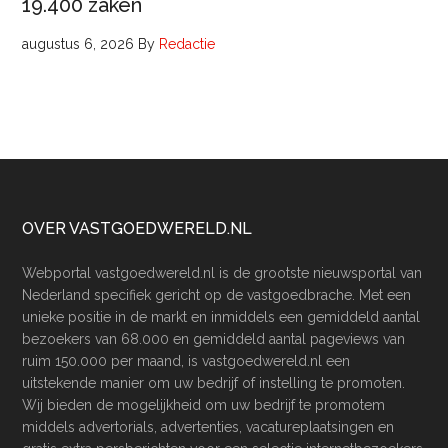
19.400 zaken
augustus 6, 2026
By
Redactie
Footer
OVER VASTGOEDWERELD.NL
Webportal vastgoedwereld.nl is de grootste nieuwsportal van
Nederland specifiek gericht op de vastgoedbrache. Met een
unieke positie in de markt en inmiddels een gemiddeld aantal
bezoekers van 68.000 en gemiddeld aantal pageviews van
ruim 150.000 per maand, is vastgoedwereld.nl een
uitstekende manier om uw bedrijf of instelling te promoten.
Wij bieden de mogelijkheid om uw bedrijf te promotem
middels advertorials, advertenties, vacatureplaatsingen en