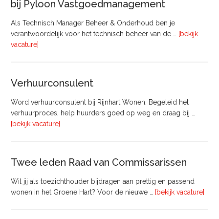
bij Pyloon Vastgoedmanagement
Als Technisch Manager Beheer & Onderhoud ben je
verantwoordelijk voor het technisch beheer van de …
[bekijk
overTechnisch
vacature]
Manager
Beheer
&
Verhuurconsulent
Onderhoud
bij
Word verhuurconsulent bij Rijnhart Wonen. Begeleid het
Pyloon
verhuurproces, help huurders goed op weg en draag bij …
Vastgoedmanagement
overVerhuurconsulent
[bekijk vacature]
Twee leden Raad van Commissarissen
Wil jij als toezichthouder bijdragen aan prettig en passend
ove
wonen in het Groene Hart? Voor de nieuwe …
[bekijk vacature]
lede
Raa