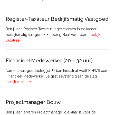
Manager
Register-Taxateur Bedrijfsmatig Vastgoed
Ben jij een Register-Taxateur, ingeschreven in de kamer
bedrijfsmatig vastgoed? En ben jij klaar voor een …
[bekijk
overRegister-
vacature]
Taxateur
Bedrijfsmatig
Vastgoed
Financieel Medewerker (20 – 32 uur)
Namens vastgoedbelegger Urban Industrial werft MHWS een
Financieel Medewerker. Je gaat zelfstandig aan de slag …
overFinancieel
[bekijk vacature]
Medewerker
(20
–
Projectmanager Bouw
32
uur)
Ben jij een ervaren Projectmanager die klaar is voor de