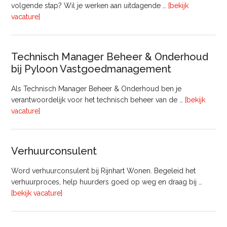
volgende stap? Wil je werken aan uitdagende …
[bekijk
overProjectmanager
vacature]
Bouw
Technisch Manager Beheer & Onderhoud
bij Pyloon Vastgoedmanagement
Als Technisch Manager Beheer & Onderhoud ben je
verantwoordelijk voor het technisch beheer van de …
[bekijk
overTechnisch
vacature]
Manager
Beheer
&
Verhuurconsulent
Onderhoud
bij
Word verhuurconsulent bij Rijnhart Wonen. Begeleid het
Pyloon
verhuurproces, help huurders goed op weg en draag bij …
Vastgoedmanagement
overVerhuurconsulent
[bekijk vacature]