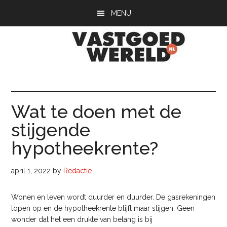
Door
Spring
Spring
MENU
naar
naar
naar
de
de
de
hoofd
eerste
voettekst
inhoud
sidebar
Vastgoedwerel
vastgoedwereld.nl
Wat te doen met de
stijgende
hypotheekrente?
april 1, 2022
by
Redactie
Wonen en leven wordt duurder en duurder. De gasrekeningen
lopen op en de hypotheekrente blijft maar stijgen. Geen
wonder dat het een drukte van belang is bij