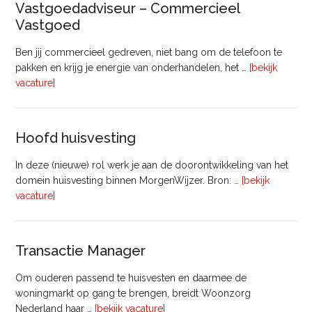
Vastgoedadviseur – Commercieel
uur)
Vastgoed
Ben jij commercieel gedreven, niet bang om de telefoon te
pakken en krijg je energie van onderhandelen, het …
[bekijk
overVastgoedadviseur
vacature]
–
Commercieel
Vastgoed
Hoofd huisvesting
In deze (nieuwe) rol werk je aan de doorontwikkeling van het
domein huisvesting binnen MorgenWijzer. Bron: …
[bekijk
overHoofd
vacature]
huisvesting
Transactie Manager
Om ouderen passend te huisvesten en daarmee de
woningmarkt op gang te brengen, breidt Woonzorg
overTransactie
Nederland haar …
[bekijk vacature]