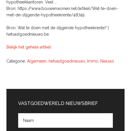
hypotheekkantoren. Veel …
Bron: https://www.bouwenwonen.net/artikel/Wat-te-doen-
met-de-stijgende-hypotheekrente/48749
Bron: Wat te doen met de stijgende hypotheekrente? |
hetvastgoednieuws.be
Bekijk het gehele artikel
Categorie:
Algemeen
,
hetvastgoednieuws
,
Immo
,
Nieuws
Primaire
Sidebar
VASTGOEDWERELD NIEUWSBRIEF