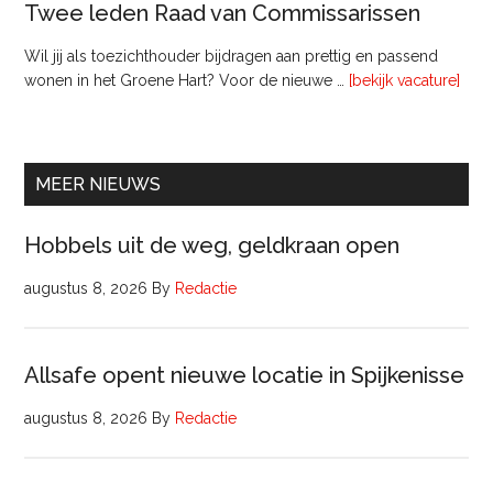
Twee leden Raad van Commissarissen
Wil jij als toezichthouder bijdragen aan prettig en passend
ove
wonen in het Groene Hart? Voor de nieuwe …
[bekijk vacature]
lede
Raa
van
Comm
MEER NIEUWS
Hobbels uit de weg, geldkraan open
augustus 8, 2026
By
Redactie
Allsafe opent nieuwe locatie in Spijkenisse
augustus 8, 2026
By
Redactie