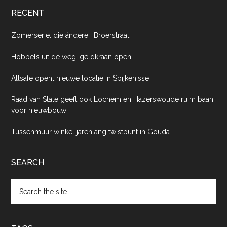
RECENT
Zomerserie: die ándere… Broerstraat
Hobbels uit de weg, geldkraan open
Allsafe opent nieuwe locatie in Spijkenisse
Raad van State geeft ook Lochem en Hazerswoude ruim baan
voor nieuwbouw
Tussenmuur winkel jarenlang twistpunt in Gouda
SEARCH
Search
the
site
...