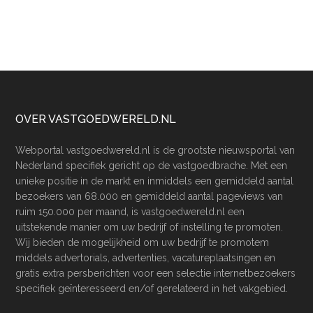
Footer
OVER VASTGOEDWERELD.NL
Webportal vastgoedwereld.nl is de grootste nieuwsportal van
Nederland specifiek gericht op de vastgoedbrache. Met een
unieke positie in de markt en inmiddels een gemiddeld aantal
bezoekers van 68.000 en gemiddeld aantal pageviews van
ruim 150.000 per maand, is vastgoedwereld.nl een
uitstekende manier om uw bedrijf of instelling te promoten.
Wij bieden de mogelijkheid om uw bedrijf te promotem
middels advertorials, advertenties, vacatureplaatsingen en
gratis extra persberichten voor een selectie internetbezoekers
specifiek geïnteresseerd en/of gerelateerd in het vakgebied.