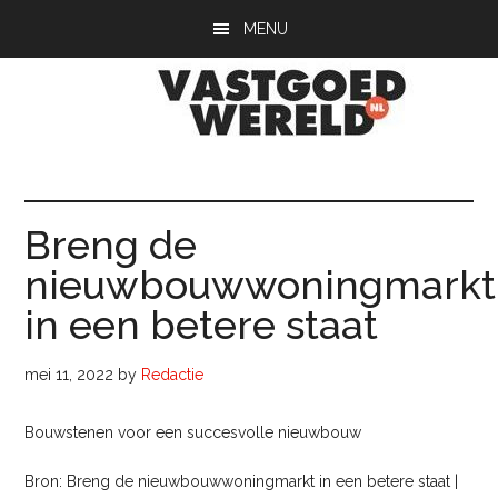
Door
Spring
Spring
MENU
naar
naar
naar
de
de
de
hoofd
eerste
voettekst
inhoud
sidebar
Vastgoedwerel
vastgoedwereld.nl
Breng de
nieuwbouwwoningmarkt
in een betere staat
mei 11, 2022
by
Redactie
Bouwstenen voor een succesvolle nieuwbouw
Bron: Breng de nieuwbouwwoningmarkt in een betere staat |