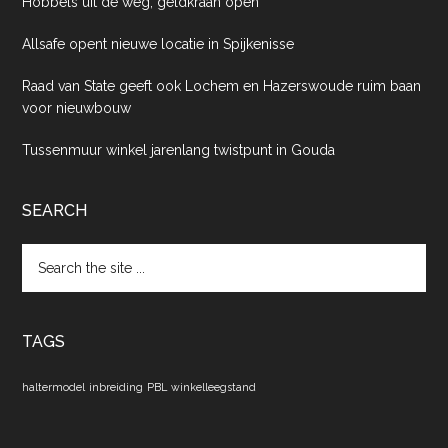
Hobbels uit de weg, geldkraan open
Allsafe opent nieuwe locatie in Spijkenisse
Raad van State geeft ook Lochem en Hazerswoude ruim baan
voor nieuwbouw
Tussenmuur winkel jarenlang twistpunt in Gouda
SEARCH
Search
the
site
...
TAGS
haltermodel
inbreiding
PBL
winkelleegstand