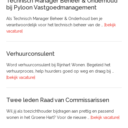
Technisch Manager Beheer & Onderhoud
bij Pyloon Vastgoedmanagement
Als Technisch Manager Beheer & Onderhoud ben je
verantwoordelijk voor het technisch beheer van de …
[bekijk
overTechnisch
vacature]
Manager
Beheer
&
Verhuurconsulent
Onderhoud
bij
Word verhuurconsulent bij Rijnhart Wonen. Begeleid het
Pyloon
verhuurproces, help huurders goed op weg en draag bij …
Vastgoedmanagement
overVerhuurconsulent
[bekijk vacature]
Twee leden Raad van Commissarissen
Wil jij als toezichthouder bijdragen aan prettig en passend
ove
wonen in het Groene Hart? Voor de nieuwe …
[bekijk vacature]
lede