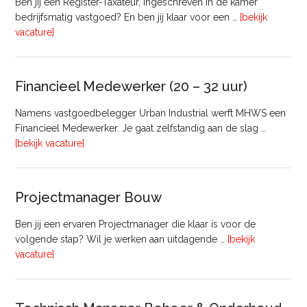
Ben jij een Register-Taxateur, ingeschreven in de kamer
bedrijfsmatig vastgoed? En ben jij klaar voor een …
[bekijk
overRegister-
vacature]
Taxateur
Bedrijfsmatig
Vastgoed
Financieel Medewerker (20 – 32 uur)
Namens vastgoedbelegger Urban Industrial werft MHWS een
Financieel Medewerker. Je gaat zelfstandig aan de slag …
overFinancieel
[bekijk vacature]
Medewerker
(20
–
Projectmanager Bouw
32
uur)
Ben jij een ervaren Projectmanager die klaar is voor de
volgende stap? Wil je werken aan uitdagende …
[bekijk
overProjectmanager
vacature]
Bouw