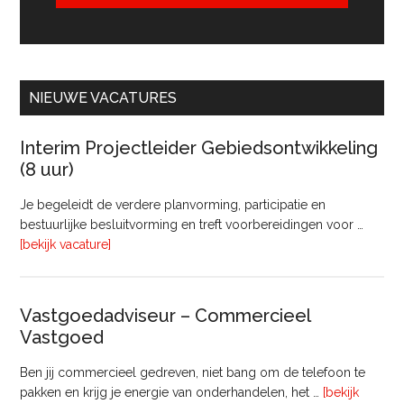
NIEUWE VACATURES
Interim Projectleider Gebiedsontwikkeling
(8 uur)
Je begeleidt de verdere planvorming, participatie en
bestuurlijke besluitvorming en treft voorbereidingen voor …
overInterim
[bekijk vacature]
Projectleider
Gebiedsontwikkeling
(8
Vastgoedadviseur – Commercieel
uur)
Vastgoed
Ben jij commercieel gedreven, niet bang om de telefoon te
pakken en krijg je energie van onderhandelen, het …
[bekijk