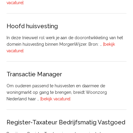
overVastgoedadviseur
vacature]
–
Commercieel
Vastgoed
Hoofd huisvesting
In deze (nieuwe) rol werk je aan de doorontwikkeling van het
domein huisvesting binnen MorgenWijzer. Bron: …
[bekijk
overHoofd
vacature]
huisvesting
Transactie Manager
Om ouderen passend te huisvesten en daarmee de
woningmarkt op gang te brengen, breidt Woonzorg
overTransactie
Nederland haar …
[bekijk vacature]
Manager
Register-Taxateur Bedrijfsmatig Vastgoed