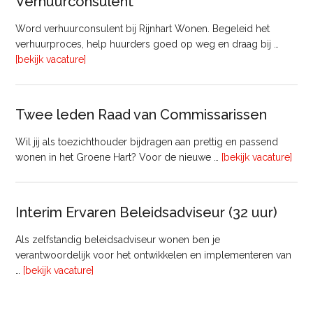
Verhuurconsulent
Onderhoud
bij
Word verhuurconsulent bij Rijnhart Wonen. Begeleid het
Pyloon
verhuurproces, help huurders goed op weg en draag bij …
Vastgoedmanagement
overVerhuurconsulent
[bekijk vacature]
Twee leden Raad van Commissarissen
Wil jij als toezichthouder bijdragen aan prettig en passend
ove
wonen in het Groene Hart? Voor de nieuwe …
[bekijk vacature]
lede
Raa
van
Interim Ervaren Beleidsadviseur (32 uur)
Comm
Als zelfstandig beleidsadviseur wonen ben je
verantwoordelijk voor het ontwikkelen en implementeren van
overInterim
…
[bekijk vacature]
Ervaren
Beleidsadviseur