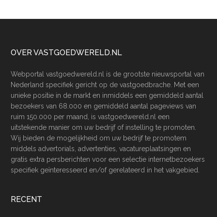
Footer
OVER VASTGOEDWERELD.NL
Webportal vastgoedwereld.nl is de grootste nieuwsportal van
Nederland specifiek gericht op de vastgoedbrache. Met een
unieke positie in de markt en inmiddels een gemiddeld aantal
bezoekers van 68.000 en gemiddeld aantal pageviews van
ruim 150.000 per maand, is vastgoedwereld.nl een
uitstekende manier om uw bedrijf of instelling te promoten.
Wij bieden de mogelijkheid om uw bedrijf te promotem
middels advertorials, advertenties, vacatureplaatsingen en
gratis extra persberichten voor een selectie internetbezoekers
specifiek geïnteresseerd en/of gerelateerd in het vakgebied.
RECENT