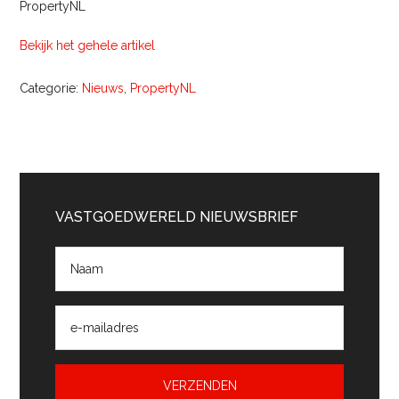
PropertyNL
Bekijk het gehele artikel
Categorie:
Nieuws
,
PropertyNL
Primaire
Sidebar
VASTGOEDWERELD NIEUWSBRIEF