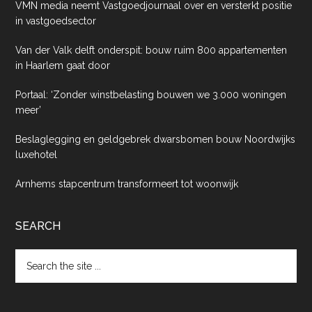
VMN media neemt Vastgoedjournaal over en versterkt positie
in vastgoedsector
Van der Valk delft onderspit: bouw ruim 800 appartementen
in Haarlem gaat door
Portaal: ‘Zonder winstbelasting bouwen we 3.000 woningen
meer’
Beslaglegging en geldgebrek dwarsbomen bouw Noordwijks
luxehotel
Arnhems stapcentrum transformeert tot woonwijk
SEARCH
Search
the
site
...