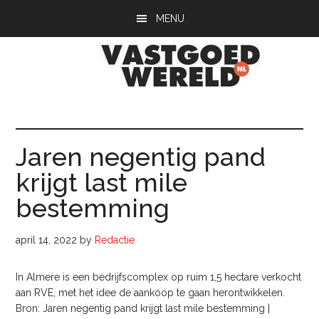
Door
Spring
Spring
MENU
naar
naar
naar
de
de
de
hoofd
eerste
voettekst
inhoud
sidebar
Vastgoedwerel
vastgoedwereld.nl
Jaren negentig pand
krijgt last mile
bestemming
april 14, 2022
by
Redactie
In Almere is een bedrijfscomplex op ruim 1,5 hectare verkocht
aan RVE, met het idee de aankoop te gaan herontwikkelen.
Bron: Jaren negentig pand krijgt last mile bestemming |