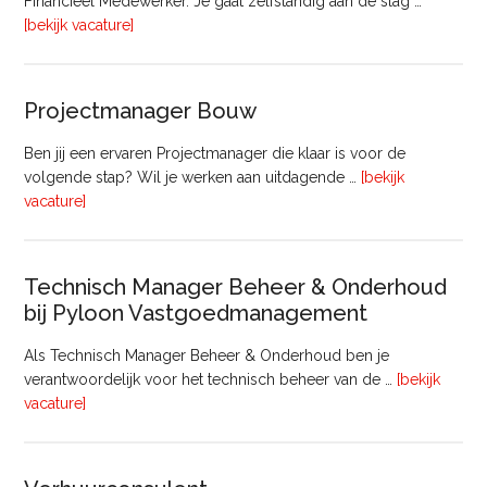
Financieel Medewerker. Je gaat zelfstandig aan de slag …
overFinancieel
[bekijk vacature]
Medewerker
(20
–
Projectmanager Bouw
32
uur)
Ben jij een ervaren Projectmanager die klaar is voor de
volgende stap? Wil je werken aan uitdagende …
[bekijk
overProjectmanager
vacature]
Bouw
Technisch Manager Beheer & Onderhoud
bij Pyloon Vastgoedmanagement
Als Technisch Manager Beheer & Onderhoud ben je
verantwoordelijk voor het technisch beheer van de …
[bekijk
overTechnisch
vacature]
Manager
Beheer
&