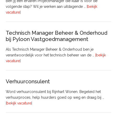
Ben jij een ervaren Projectmanager die klaar is voor de
volgende stap? Wil je werken aan uitdagende …
[bekijk
overProjectmanager
vacature]
Bouw
Technisch Manager Beheer & Onderhoud
bij Pyloon Vastgoedmanagement
Als Technisch Manager Beheer & Onderhoud ben je
verantwoordelijk voor het technisch beheer van de …
[bekijk
overTechnisch
vacature]
Manager
Beheer
&
Verhuurconsulent
Onderhoud
bij
Word verhuurconsulent bij Rijnhart Wonen. Begeleid het
Pyloon
verhuurproces, help huurders goed op weg en draag bij …
Vastgoedmanagement
overVerhuurconsulent
[bekijk vacature]