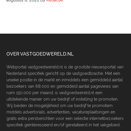
augustus 8, 2026
By
Redactie
Footer
OVER VASTGOEDWERELD.NL
Webportal vastgoedwereld.nl is de grootste nieuwsportal van
Nederland specifiek gericht op de vastgoedbrache. Met een
unieke positie in de markt en inmiddels een gemiddeld aantal
bezoekers van 68.000 en gemiddeld aantal pageviews van
ruim 150.000 per maand, is vastgoedwereld.nl een
uitstekende manier om uw bedrijf of instelling te promoten.
Wij bieden de mogelijkheid om uw bedrijf te promotem
middels advertorials, advertenties, vacatureplaatsingen en
gratis extra persberichten voor een selectie internetbezoekers
specifiek geïnteresseerd en/of gerelateerd in het vakgebied.