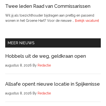
Twee leden Raad van Commissarissen
Wil jij als toezichthouder bijdragen aan prettig en passend
ove
wonen in het Groene Hart? Voor de nieuwe …
[bekijk vacature]
lede
Raa
van
Comm
MEER NIEUWS
Hobbels uit de weg, geldkraan open
augustus 8, 2026
By
Redactie
Allsafe opent nieuwe locatie in Spijkenisse
augustus 8, 2026
By
Redactie