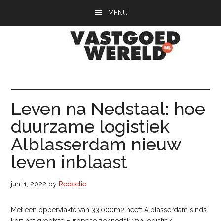
Door
Spring
Spring
MENU
naar
naar
naar
de
de
de
hoofd
eerste
voettekst
inhoud
sidebar
Vastgoedwerel
vastgoedwereld.nl
Leven na Nedstaal: hoe
duurzame logistiek
Alblasserdam nieuw
leven inblaast
juni 1, 2022
by
Redactie
Met een oppervlakte van 33.000m2 heeft Alblasserdam sinds
kort het grootste Europese zonnedak van logistiek