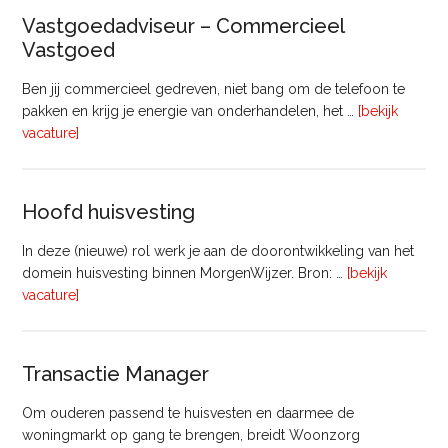
(8
Vastgoedadviseur – Commercieel
uur)
Vastgoed
Ben jij commercieel gedreven, niet bang om de telefoon te
pakken en krijg je energie van onderhandelen, het …
[bekijk
overVastgoedadviseur
vacature]
–
Commercieel
Vastgoed
Hoofd huisvesting
In deze (nieuwe) rol werk je aan de doorontwikkeling van het
domein huisvesting binnen MorgenWijzer. Bron: …
[bekijk
overHoofd
vacature]
huisvesting
Transactie Manager
Om ouderen passend te huisvesten en daarmee de
woningmarkt op gang te brengen, breidt Woonzorg