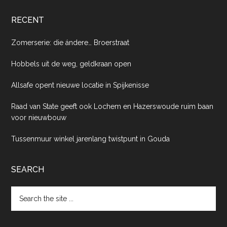
RECENT
Zomerserie: die ándere… Broerstraat
Hobbels uit de weg, geldkraan open
Allsafe opent nieuwe locatie in Spijkenisse
Raad van State geeft ook Lochem en Hazerswoude ruim baan
voor nieuwbouw
Tussenmuur winkel jarenlang twistpunt in Gouda
SEARCH
Search
the
site
...