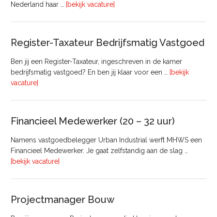
overTransactie
Nederland haar …
[bekijk vacature]
Manager
Register-Taxateur Bedrijfsmatig Vastgoed
Ben jij een Register-Taxateur, ingeschreven in de kamer
bedrijfsmatig vastgoed? En ben jij klaar voor een …
[bekijk
overRegister-
vacature]
Taxateur
Bedrijfsmatig
Vastgoed
Financieel Medewerker (20 – 32 uur)
Namens vastgoedbelegger Urban Industrial werft MHWS een
Financieel Medewerker. Je gaat zelfstandig aan de slag …
overFinancieel
[bekijk vacature]
Medewerker
(20
–
Projectmanager Bouw
32
uur)