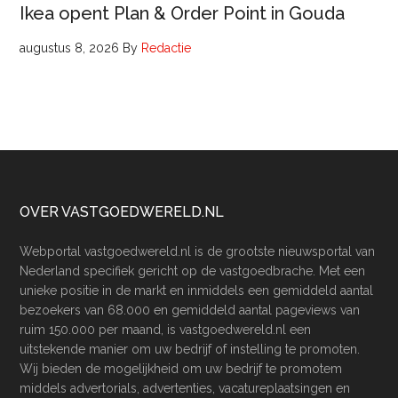
Ikea opent Plan & Order Point in Gouda
augustus 8, 2026
By
Redactie
Footer
OVER VASTGOEDWERELD.NL
Webportal vastgoedwereld.nl is de grootste nieuwsportal van
Nederland specifiek gericht op de vastgoedbrache. Met een
unieke positie in de markt en inmiddels een gemiddeld aantal
bezoekers van 68.000 en gemiddeld aantal pageviews van
ruim 150.000 per maand, is vastgoedwereld.nl een
uitstekende manier om uw bedrijf of instelling te promoten.
Wij bieden de mogelijkheid om uw bedrijf te promotem
middels advertorials, advertenties, vacatureplaatsingen en