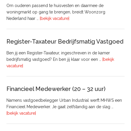
Om ouderen passend te huisvesten en daarmee de
woningmarkt op gang te brengen, breidt Woonzorg
overTransactie
Nederland haar …
[bekijk vacature]
Manager
Register-Taxateur Bedrijfsmatig Vastgoed
Ben jij een Register-Taxateur, ingeschreven in de kamer
bedrijfsmatig vastgoed? En ben jij klaar voor een …
[bekijk
overRegister-
vacature]
Taxateur
Bedrijfsmatig
Vastgoed
Financieel Medewerker (20 – 32 uur)
Namens vastgoedbelegger Urban Industrial werft MHWS een
Financieel Medewerker. Je gaat zelfstandig aan de slag …
overFinancieel
[bekijk vacature]
Medewerker
(20