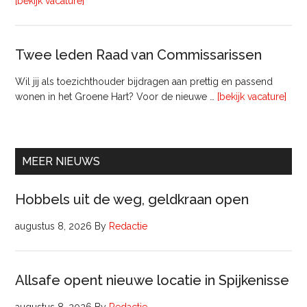
overVerhuurconsulent
[bekijk vacature]
Twee leden Raad van Commissarissen
Wil jij als toezichthouder bijdragen aan prettig en passend
ove
wonen in het Groene Hart? Voor de nieuwe …
[bekijk vacature]
lede
Raa
van
Comm
MEER NIEUWS
Hobbels uit de weg, geldkraan open
augustus 8, 2026
By
Redactie
Allsafe opent nieuwe locatie in Spijkenisse