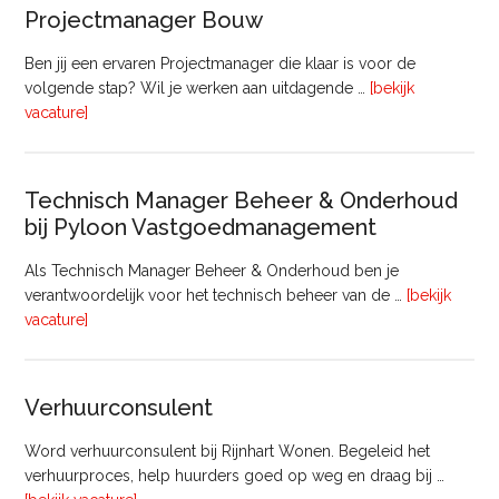
–
Projectmanager Bouw
32
uur)
Ben jij een ervaren Projectmanager die klaar is voor de
volgende stap? Wil je werken aan uitdagende …
[bekijk
overProjectmanager
vacature]
Bouw
Technisch Manager Beheer & Onderhoud
bij Pyloon Vastgoedmanagement
Als Technisch Manager Beheer & Onderhoud ben je
verantwoordelijk voor het technisch beheer van de …
[bekijk
overTechnisch
vacature]
Manager
Beheer
&
Verhuurconsulent
Onderhoud
bij
Word verhuurconsulent bij Rijnhart Wonen. Begeleid het
Pyloon
verhuurproces, help huurders goed op weg en draag bij …
Vastgoedmanagement