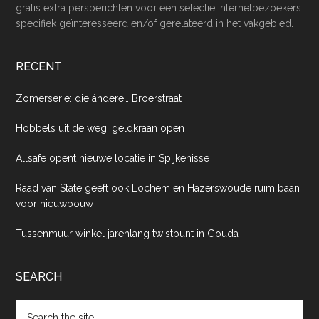
gratis extra persberichten voor een selectie internetbezoekers
specifiek geïnteresseerd en/of gerelateerd in het vakgebied.
RECENT
Zomerserie: die ándere… Broerstraat
Hobbels uit de weg, geldkraan open
Allsafe opent nieuwe locatie in Spijkenisse
Raad van State geeft ook Lochem en Hazerswoude ruim baan
voor nieuwbouw
Tussenmuur winkel jarenlang twistpunt in Gouda
SEARCH
Search