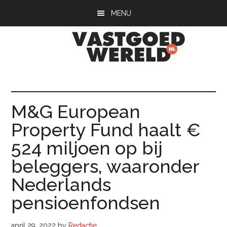
Door
Spring
Spring
MENU
naar
naar
naar
de
de
de
hoofd
eerste
voettekst
inhoud
sidebar
Vastgoedwerel
vastgoedwereld.nl
M&G European
Property Fund haalt €
524 miljoen op bij
beleggers, waaronder
Nederlands
pensioenfondsen
april 29, 2022
by
Redactie