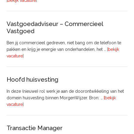
overInterim
[bekijk vacature]
Projectleider
Gebiedsontwikkeling
(8
Vastgoedadviseur – Commercieel
uur)
Vastgoed
Ben jij commercieel gedreven, niet bang om de telefoon te
pakken en krijg je energie van onderhandelen, het …
[bekijk
overVastgoedadviseur
vacature]
–
Commercieel
Vastgoed
Hoofd huisvesting
In deze (nieuwe) rol werk je aan de doorontwikkeling van het
domein huisvesting binnen MorgenWijzer. Bron: …
[bekijk
overHoofd
vacature]
huisvesting
Transactie Manager