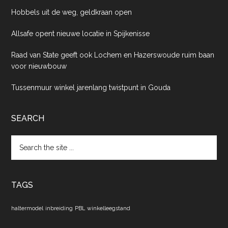
Hobbels uit de weg, geldkraan open
Allsafe opent nieuwe locatie in Spijkenisse
Raad van State geeft ook Lochem en Hazerswoude ruim baan
voor nieuwbouw
Tussenmuur winkel jarenlang twistpunt in Gouda
SEARCH
Search
the
site
...
TAGS
haltermodel
inbreiding
PBL
winkelleegstand