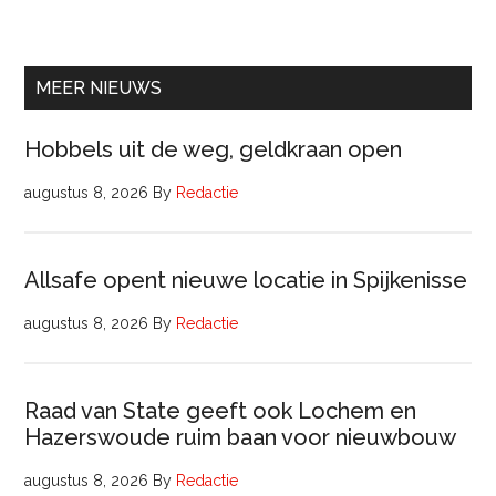
Manager
Beheer
&
Onderhoud
MEER NIEUWS
bij
Pyloon
Hobbels uit de weg, geldkraan open
Vastgoedmanagement
augustus 8, 2026
By
Redactie
Allsafe opent nieuwe locatie in Spijkenisse
augustus 8, 2026
By
Redactie
Raad van State geeft ook Lochem en
Hazerswoude ruim baan voor nieuwbouw
augustus 8, 2026
By
Redactie