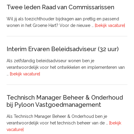
Twee leden Raad van Commissarissen
Wil jij als toezichthouder bijdragen aan prettig en passend
ove
wonen in het Groene Hart? Voor de nieuwe …
[bekijk vacature]
lede
Raa
van
Interim Ervaren Beleidsadviseur (32 uur)
Comm
Als zelfstandig beleidsadviseur wonen ben je
verantwoordelijk voor het ontwikkelen en implementeren van
overInterim
…
[bekijk vacature]
Ervaren
Beleidsadviseur
(32
Technisch Manager Beheer & Onderhoud
uur)
bij Pyloon Vastgoedmanagement
Als Technisch Manager Beheer & Onderhoud ben je
verantwoordelijk voor het technisch beheer van de …
[bekijk
overTechnisch
vacature]