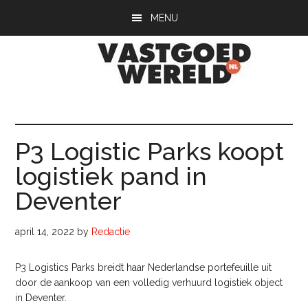
Door
Spring
Spring
MENU
naar
naar
naar
de
de
de
hoofd
eerste
voettekst
inhoud
sidebar
Vastgoedwerel
vastgoedwereld.nl
P3 Logistic Parks koopt
logistiek pand in
Deventer
april 14, 2022
by
Redactie
P3 Logistics Parks breidt haar Nederlandse portefeuille uit
door de aankoop van een volledig verhuurd logistiek object
in Deventer.