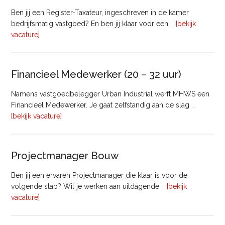
Ben jij een Register-Taxateur, ingeschreven in de kamer
bedrijfsmatig vastgoed? En ben jij klaar voor een …
[bekijk
overRegister-
vacature]
Taxateur
Bedrijfsmatig
Vastgoed
Financieel Medewerker (20 – 32 uur)
Namens vastgoedbelegger Urban Industrial werft MHWS een
Financieel Medewerker. Je gaat zelfstandig aan de slag …
overFinancieel
[bekijk vacature]
Medewerker
(20
–
Projectmanager Bouw
32
uur)
Ben jij een ervaren Projectmanager die klaar is voor de
volgende stap? Wil je werken aan uitdagende …
[bekijk
overProjectmanager
vacature]
Bouw