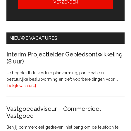
NIEUWE VACATURES
Interim Projectleider Gebiedsontwikkeling
(8 uur)
Je begeleidt de verdere planvorming, participatie en
bestuurlijke besluitvorming en treft voorbereidingen voor …
overInterim
[bekijk vacature]
Projectleider
Gebiedsontwikkeling
(8
Vastgoedadviseur – Commercieel
uur)
Vastgoed
Ben jij commercieel gedreven, niet bang om de telefoon te