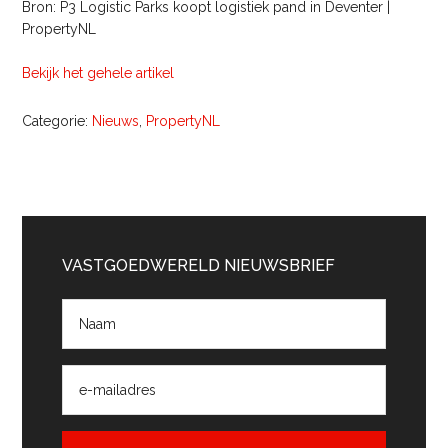
Bron: P3 Logistic Parks koopt logistiek pand in Deventer |
PropertyNL
Bekijk het gehele artikel
Categorie:
Nieuws
,
PropertyNL
Primaire
Sidebar
VASTGOEDWERELD NIEUWSBRIEF