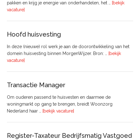
pakken en krijg je energie van onderhandelen, het …
[bekijk
overVastgoedadviseur
vacature]
–
Commercieel
Vastgoed
Hoofd huisvesting
In deze (nieuwe) rol werk je aan de doorontwikkeling van het
domein huisvesting binnen MorgenWijzer. Bron: …
[bekijk
overHoofd
vacature]
huisvesting
Transactie Manager
Om ouderen passend te huisvesten en daarmee de
woningmarkt op gang te brengen, breidt Woonzorg
overTransactie
Nederland haar …
[bekijk vacature]
Manager
Register-Taxateur Bedrijfsmatig Vastgoed