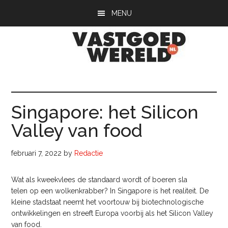
Door
Spring
Spring
MENU
naar
naar
naar
de
de
de
hoofd
eerste
voettekst
inhoud
sidebar
Vastgoedwerel
vastgoedwereld.nl
Singapore: het Silicon
Valley van food
februari 7, 2022
by
Redactie
Wat als kweekvlees de standaard wordt of boeren sla
telen op een wolkenkrabber? In Singapore is het realiteit. De
kleine stadstaat neemt het voortouw bij biotechnologische
ontwikkelingen en streeft Europa voorbij als het Silicon Valley
van food.