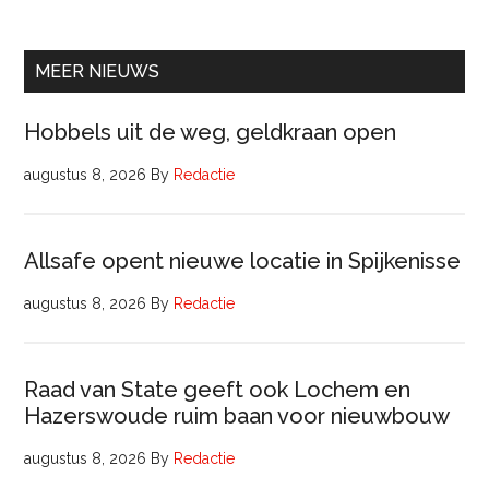
Beheer
&
Onderhoud
MEER NIEUWS
bij
Pyloon
Hobbels uit de weg, geldkraan open
Vastgoedmanagement
augustus 8, 2026
By
Redactie
Allsafe opent nieuwe locatie in Spijkenisse
augustus 8, 2026
By
Redactie
Raad van State geeft ook Lochem en
Hazerswoude ruim baan voor nieuwbouw
augustus 8, 2026
By
Redactie