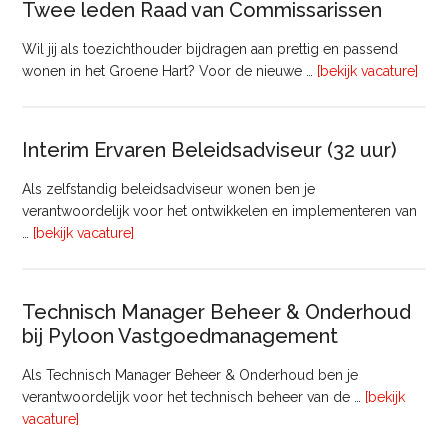
Twee leden Raad van Commissarissen
Wil jij als toezichthouder bijdragen aan prettig en passend
ove
wonen in het Groene Hart? Voor de nieuwe …
[bekijk vacature]
lede
Raa
van
Interim Ervaren Beleidsadviseur (32 uur)
Comm
Als zelfstandig beleidsadviseur wonen ben je
verantwoordelijk voor het ontwikkelen en implementeren van
overInterim
…
[bekijk vacature]
Ervaren
Beleidsadviseur
(32
Technisch Manager Beheer & Onderhoud
uur)
bij Pyloon Vastgoedmanagement
Als Technisch Manager Beheer & Onderhoud ben je
verantwoordelijk voor het technisch beheer van de …
[bekijk
overTechnisch
vacature]
Manager