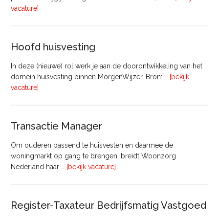
overVastgoedadviseur
vacature]
–
Commercieel
Vastgoed
Hoofd huisvesting
In deze (nieuwe) rol werk je aan de doorontwikkeling van het
domein huisvesting binnen MorgenWijzer. Bron: …
[bekijk
overHoofd
vacature]
huisvesting
Transactie Manager
Om ouderen passend te huisvesten en daarmee de
woningmarkt op gang te brengen, breidt Woonzorg
overTransactie
Nederland haar …
[bekijk vacature]
Manager
Register-Taxateur Bedrijfsmatig Vastgoed