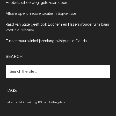
Hobbels uit de weg, geldkraan open
Allsafe opent nieuwe locatie in Spijkenisse
Raad van State geeft ook Lochem en Hazerswoude ruim baan
voor nieuwbouw
Tussenmuur winkel jarenlang twistpunt in Gouda
SEARCH
Search
the
site
...
TAGS
haltermodel
inbreiding
PBL
winkelleegstand