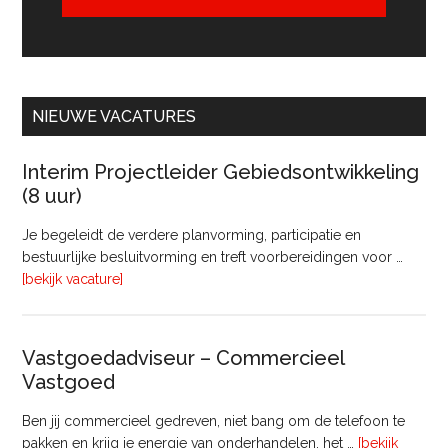
NIEUWE VACATURES
Interim Projectleider Gebiedsontwikkeling
(8 uur)
Je begeleidt de verdere planvorming, participatie en
bestuurlijke besluitvorming en treft voorbereidingen voor …
overInterim
[bekijk vacature]
Projectleider
Gebiedsontwikkeling
(8
Vastgoedadviseur – Commercieel
uur)
Vastgoed
Ben jij commercieel gedreven, niet bang om de telefoon te
pakken en krijg je energie van onderhandelen, het …
[bekijk