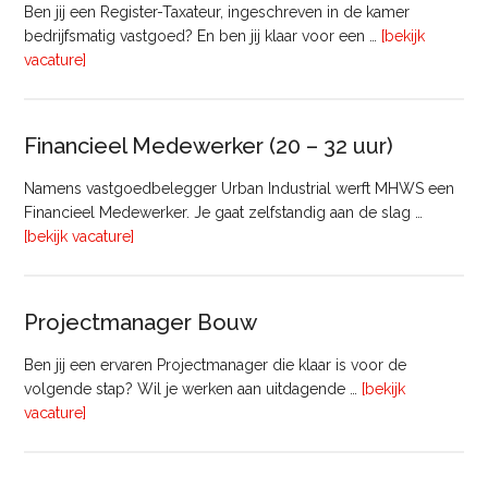
Ben jij een Register-Taxateur, ingeschreven in de kamer
bedrijfsmatig vastgoed? En ben jij klaar voor een …
[bekijk
overRegister-
vacature]
Taxateur
Bedrijfsmatig
Vastgoed
Financieel Medewerker (20 – 32 uur)
Namens vastgoedbelegger Urban Industrial werft MHWS een
Financieel Medewerker. Je gaat zelfstandig aan de slag …
overFinancieel
[bekijk vacature]
Medewerker
(20
–
Projectmanager Bouw
32
uur)
Ben jij een ervaren Projectmanager die klaar is voor de
volgende stap? Wil je werken aan uitdagende …
[bekijk
overProjectmanager
vacature]
Bouw