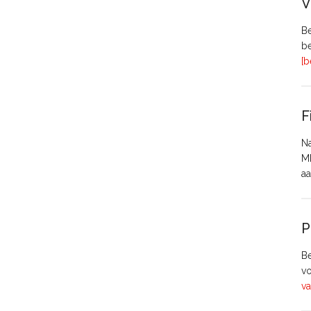
V
Be
be
[b
F
Na
MH
aa
P
Be
vo
va