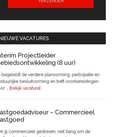
NIEUWE VACATURES
nterim Projectleider
ebiedsontwikkeling (8 uur)
 begeleidt de verdere planvorming, participatie en
stuurlijke besluitvorming en treft voorbereidingen
overInterim
oor …
[bekijk vacature]
Projectleider
Gebiedsontwikkeling
(8
astgoedadviseur – Commercieel
uur)
astgoed
n jij commercieel gedreven, niet bang om de