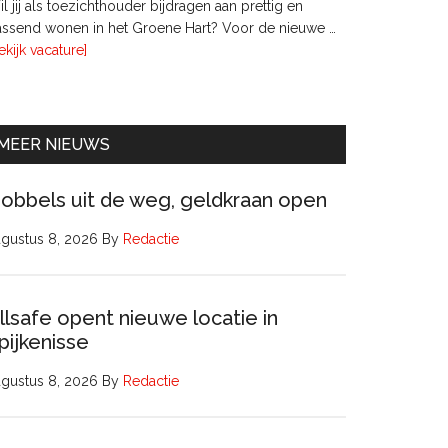
l jij als toezichthouder bijdragen aan prettig en
ssend wonen in het Groene Hart? Voor de nieuwe …
overTwee
ekijk vacature]
leden
Raad
van
Commissarissen
MEER NIEUWS
obbels uit de weg, geldkraan open
gustus 8, 2026
By
Redactie
llsafe opent nieuwe locatie in
pijkenisse
gustus 8, 2026
By
Redactie