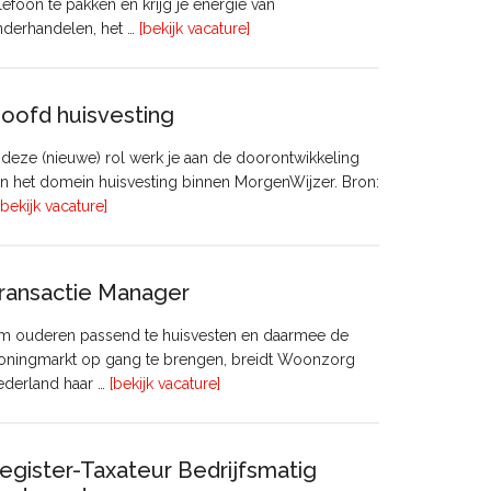
lefoon te pakken en krijg je energie van
overVastgoedadviseur
nderhandelen, het …
[bekijk vacature]
–
Commercieel
Vastgoed
oofd huisvesting
 deze (nieuwe) rol werk je aan de doorontwikkeling
n het domein huisvesting binnen MorgenWijzer. Bron:
overHoofd
[bekijk vacature]
huisvesting
ransactie Manager
m ouderen passend te huisvesten en daarmee de
oningmarkt op gang te brengen, breidt Woonzorg
overTransactie
ederland haar …
[bekijk vacature]
Manager
egister-Taxateur Bedrijfsmatig