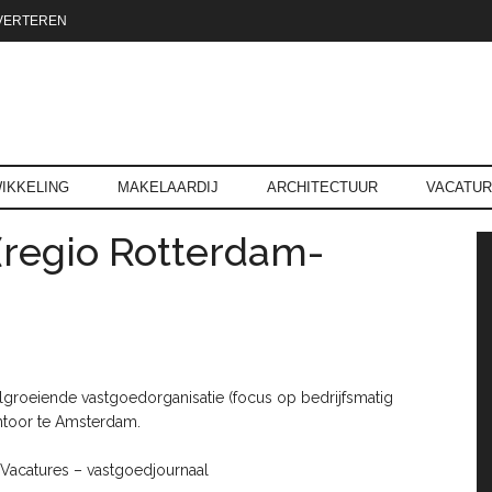
VERTEREN
reld.nl
IKKELING
MAKELAARDIJ
ARCHITECTUUR
VACATU
regio Rotterdam-
P
lgroeiende vastgoedorganisatie (focus op bedrijfsmatig
ntoor te Amsterdam.
 Vacatures – vastgoedjournaal