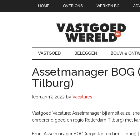
Door
Skip
Spring
Spring
HOME
OVER ONS
WERKEN BIJ
AD
naar
to
naar
naar
de
secondary
de
de
hoofd
menu
eerste
voettekst
inhoud
sidebar
Vastgoedwe
vastgoedwereld.nl
VASTGOED
BELEGGEN
BOUW & ONTW
Assetmanager BOG (
Tilburg)
februari 17, 2022
by
Vacatures
Vastgoed Vacature: Assetmanager bij ambitieuze, sne
onroerend goed en regio Rotterdam-Tilburg) met ka
Bron: Assetmanager BOG (regio Rotterdam-Tilburg) |