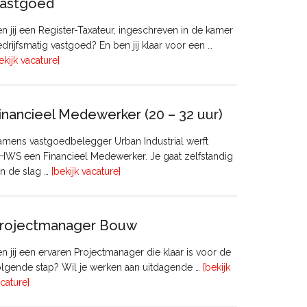
astgoed
n jij een Register-Taxateur, ingeschreven in de kamer
drijfsmatig vastgoed? En ben jij klaar voor een …
overRegister-
ekijk vacature]
Taxateur
Bedrijfsmatig
Vastgoed
inancieel Medewerker (20 – 32 uur)
mens vastgoedbelegger Urban Industrial werft
WS een Financieel Medewerker. Je gaat zelfstandig
overFinancieel
n de slag …
[bekijk vacature]
Medewerker
(20
–
rojectmanager Bouw
32
uur)
n jij een ervaren Projectmanager die klaar is voor de
lgende stap? Wil je werken aan uitdagende …
[bekijk
overProjectmanager
cature]
Bouw