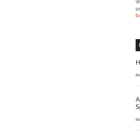
Wi
pa
[b
H
au
A
S
au