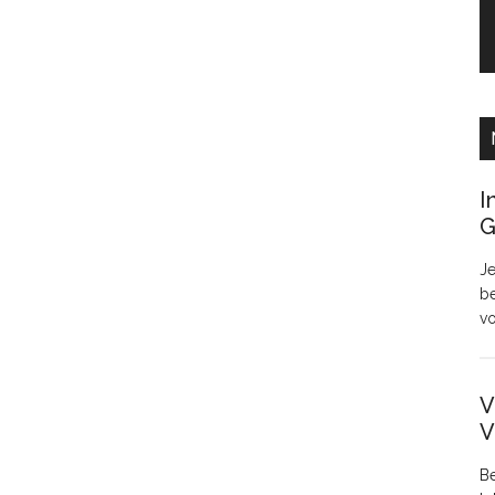
I
G
Je
be
v
V
V
Be