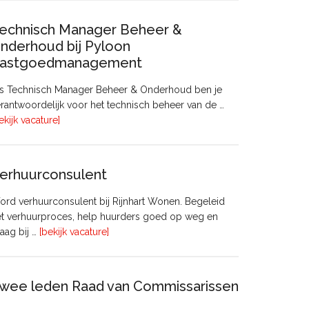
echnisch Manager Beheer &
nderhoud bij Pyloon
astgoedmanagement
ls Technisch Manager Beheer & Onderhoud ben je
rantwoordelijk voor het technisch beheer van de …
overTechnisch
ekijk vacature]
Manager
Beheer
&
erhuurconsulent
Onderhoud
bij
rd verhuurconsulent bij Rijnhart Wonen. Begeleid
Pyloon
et verhuurproces, help huurders goed op weg en
Vastgoedmanagement
overVerhuurconsulent
aag bij …
[bekijk vacature]
wee leden Raad van Commissarissen