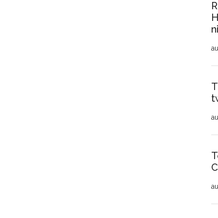
R
H
n
au
T
t
au
T
C
au