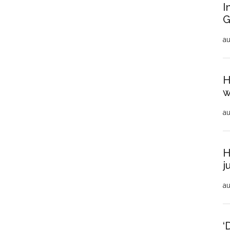
I
G
au
H
w
au
H
j
au
‘