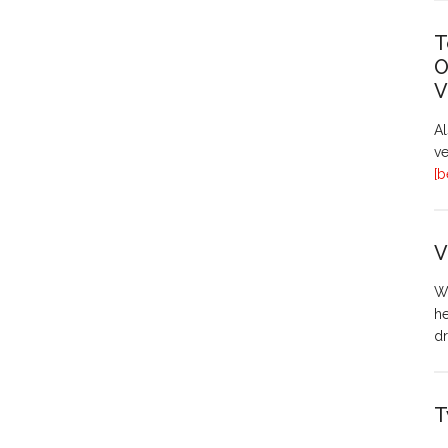
T
O
V
A
ve
[b
V
Wo
h
dr
T