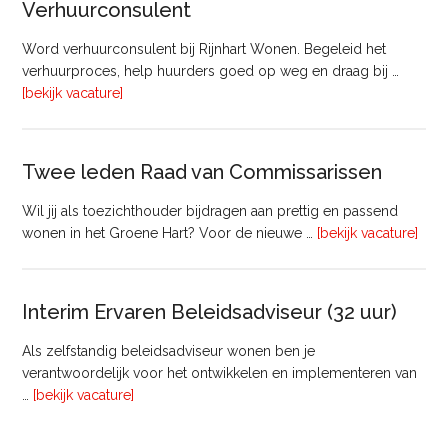
Verhuurconsulent
Onderhoud
bij
Word verhuurconsulent bij Rijnhart Wonen. Begeleid het
Pyloon
verhuurproces, help huurders goed op weg en draag bij …
Vastgoedmanagement
overVerhuurconsulent
[bekijk vacature]
Twee leden Raad van Commissarissen
Wil jij als toezichthouder bijdragen aan prettig en passend
ove
wonen in het Groene Hart? Voor de nieuwe …
[bekijk vacature]
lede
Raa
van
Interim Ervaren Beleidsadviseur (32 uur)
Comm
Als zelfstandig beleidsadviseur wonen ben je
verantwoordelijk voor het ontwikkelen en implementeren van
overInterim
…
[bekijk vacature]
Ervaren
Beleidsadviseur