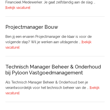
Financieel Medewerker. Je gaat zelfstandig aan de slag …
overFinancieel
[bekijk vacature]
Medewerker
(20
–
Projectmanager Bouw
32
uur)
Ben jij een ervaren Projectmanager die klaar is voor de
volgende stap? Wil je werken aan uitdagende …
[bekijk
overProjectmanager
vacature]
Bouw
Technisch Manager Beheer & Onderhoud
bij Pyloon Vastgoedmanagement
Als Technisch Manager Beheer & Onderhoud ben je
verantwoordelijk voor het technisch beheer van de …
[bekijk
overTechnisch
vacature]
Manager
Beheer
&