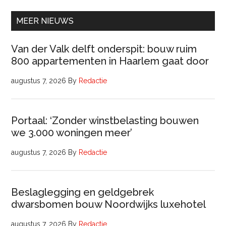
(32
uur)
MEER NIEUWS
Van der Valk delft onderspit: bouw ruim
800 appartementen in Haarlem gaat door
augustus 7, 2026
By
Redactie
Portaal: ‘Zonder winstbelasting bouwen
we 3.000 woningen meer’
augustus 7, 2026
By
Redactie
Beslaglegging en geldgebrek
dwarsbomen bouw Noordwijks luxehotel
augustus 7, 2026
By
Redactie