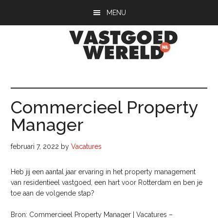
Door
Spring
Spring
MENU
naar
naar
naar
de
de
de
hoofd
eerste
voettekst
inhoud
sidebar
Vastgoedwerel
vastgoedwereld.nl
Commercieel Property
Manager
februari 7, 2022
by
Vacatures
Heb jij een aantal jaar ervaring in het property management
van residentieel vastgoed, een hart voor Rotterdam en ben je
toe aan de volgende stap?
Bron: Commercieel Property Manager | Vacatures –