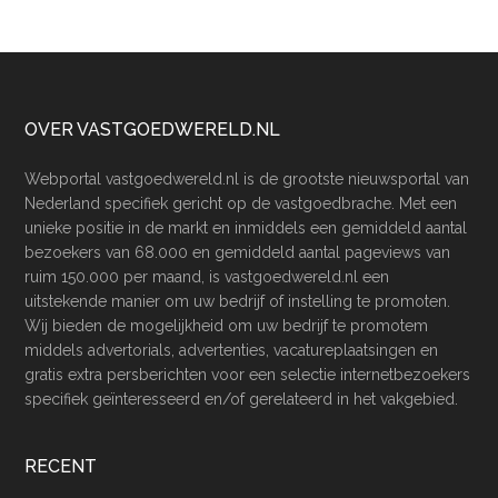
Footer
OVER VASTGOEDWERELD.NL
Webportal vastgoedwereld.nl is de grootste nieuwsportal van
Nederland specifiek gericht op de vastgoedbrache. Met een
unieke positie in de markt en inmiddels een gemiddeld aantal
bezoekers van 68.000 en gemiddeld aantal pageviews van
ruim 150.000 per maand, is vastgoedwereld.nl een
uitstekende manier om uw bedrijf of instelling te promoten.
Wij bieden de mogelijkheid om uw bedrijf te promotem
middels advertorials, advertenties, vacatureplaatsingen en
gratis extra persberichten voor een selectie internetbezoekers
specifiek geïnteresseerd en/of gerelateerd in het vakgebied.
RECENT