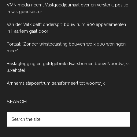
VMN media neemt Vastgoedjournaal over en versterkt positie
in vastgoedsector
Van der Valk delft onderspit: bouw ruim 800 appartementen
in Haarlem gaat door
Portaal: ‘Zonder winstbelasting bouwen we 3.000 woningen
meer’
Beslaglegging en geldgebrek dwarsbomen bouw Noordwijks
luxehotel
Arnhems stapcentrum transformeert tot woonwijk
SEARCH
Search
the
site
...