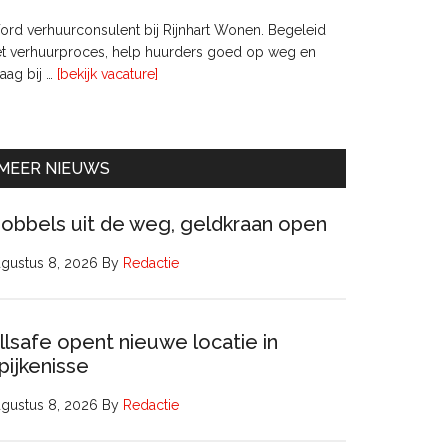
bij
rd verhuurconsulent bij Rijnhart Wonen. Begeleid
Pyloon
et verhuurproces, help huurders goed op weg en
Vastgoedmanagement
overVerhuurconsulent
aag bij …
[bekijk vacature]
MEER NIEUWS
obbels uit de weg, geldkraan open
gustus 8, 2026
By
Redactie
llsafe opent nieuwe locatie in
pijkenisse
gustus 8, 2026
By
Redactie