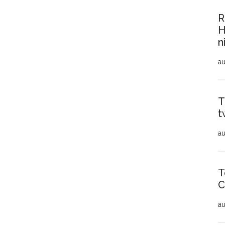
R
H
n
au
T
t
au
T
C
au