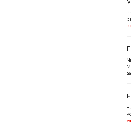
V
Be
be
[b
F
Na
MH
aa
P
Be
vo
va