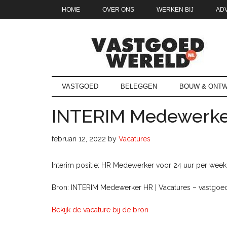
Door
Skip
Spring
Spring
HOME
OVER ONS
WERKEN BIJ
AD
naar
to
naar
naar
de
secondary
de
de
hoofd
menu
eerste
voettekst
inhoud
sidebar
Vastgoedwe
vastgoedwereld.nl
VASTGOED
BELEGGEN
BOUW & ONTW
INTERIM Medewerke
februari 12, 2022
by
Vacatures
Interim positie: HR Medewerker voor 24 uur per week
Bron: INTERIM Medewerker HR | Vacatures – vastgoed
Bekijk de vacature bij de bron