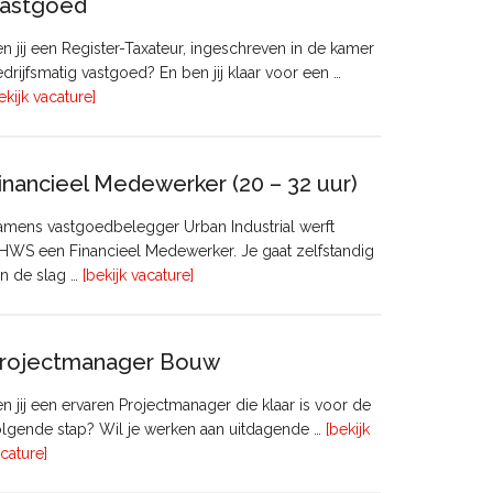
astgoed
n jij een Register-Taxateur, ingeschreven in de kamer
drijfsmatig vastgoed? En ben jij klaar voor een …
overRegister-
ekijk vacature]
Taxateur
Bedrijfsmatig
Vastgoed
inancieel Medewerker (20 – 32 uur)
mens vastgoedbelegger Urban Industrial werft
WS een Financieel Medewerker. Je gaat zelfstandig
overFinancieel
n de slag …
[bekijk vacature]
Medewerker
(20
–
rojectmanager Bouw
32
uur)
n jij een ervaren Projectmanager die klaar is voor de
lgende stap? Wil je werken aan uitdagende …
[bekijk
overProjectmanager
cature]
Bouw