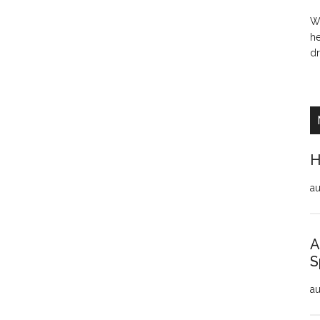
Wo
h
dr
H
au
A
S
au