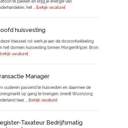
lefoon te pakken en krijg je energie van
overVastgoedadviseur
nderhandelen, het …
[bekijk vacature]
–
Commercieel
Vastgoed
oofd huisvesting
 deze (nieuwe) rol werk je aan de doorontwikkeling
n het domein huisvesting binnen MorgenWijzer. Bron:
overHoofd
[bekijk vacature]
huisvesting
ransactie Manager
m ouderen passend te huisvesten en daarmee de
oningmarkt op gang te brengen, breidt Woonzorg
overTransactie
ederland haar …
[bekijk vacature]
Manager
egister-Taxateur Bedrijfsmatig