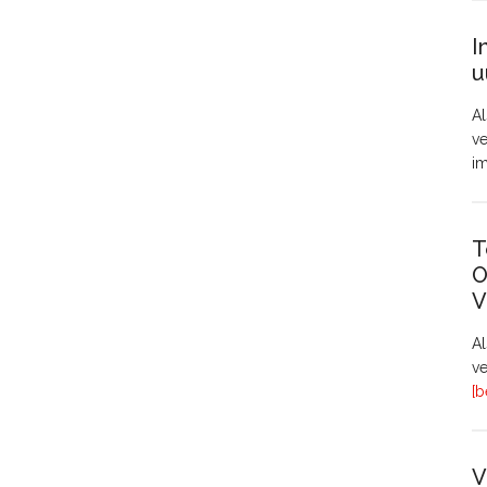
I
u
Al
ve
i
T
O
V
A
ve
[b
V