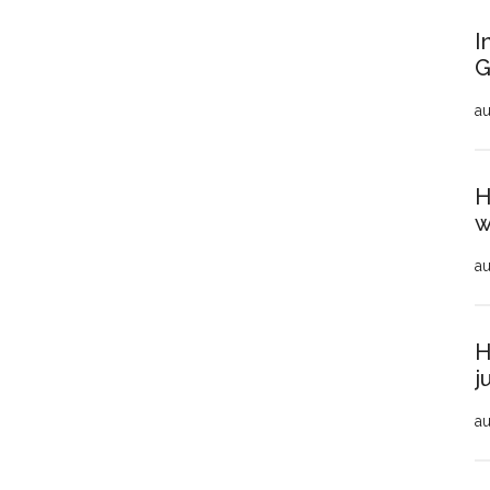
I
G
au
H
w
au
H
j
au