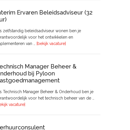
nterim Ervaren Beleidsadviseur (32
ur)
s zelfstandig beleidsadviseur wonen ben je
rantwoordelijk voor het ontwikkelen en
overInterim
mplementeren van …
[bekijk vacature]
Ervaren
Beleidsadviseur
(32
echnisch Manager Beheer &
uur)
nderhoud bij Pyloon
astgoedmanagement
ls Technisch Manager Beheer & Onderhoud ben je
rantwoordelijk voor het technisch beheer van de …
overTechnisch
ekijk vacature]
Manager
Beheer
&
erhuurconsulent
Onderhoud