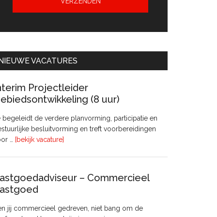
NIEUWE VACATURES
nterim Projectleider
ebiedsontwikkeling (8 uur)
 begeleidt de verdere planvorming, participatie en
stuurlijke besluitvorming en treft voorbereidingen
overInterim
oor …
[bekijk vacature]
Projectleider
Gebiedsontwikkeling
(8
astgoedadviseur – Commercieel
uur)
astgoed
n jij commercieel gedreven, niet bang om de