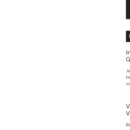
I
G
Je
be
v
V
V
Be