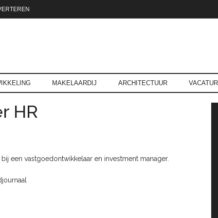
VERTEREN
reld.nl
IKKELING
MAKELAARDIJ
ARCHITECTUUR
VACATU
r HR
P
 bij een vastgoedontwikkelaar en investment manager.
journaal