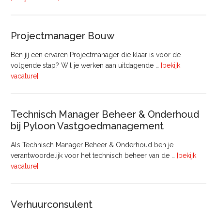
Medewerker
(20
–
Projectmanager Bouw
32
uur)
Ben jij een ervaren Projectmanager die klaar is voor de
volgende stap? Wil je werken aan uitdagende …
[bekijk
overProjectmanager
vacature]
Bouw
Technisch Manager Beheer & Onderhoud
bij Pyloon Vastgoedmanagement
Als Technisch Manager Beheer & Onderhoud ben je
verantwoordelijk voor het technisch beheer van de …
[bekijk
overTechnisch
vacature]
Manager
Beheer
&
Verhuurconsulent
Onderhoud