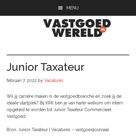
Door
Spring
Spring
MENU
naar
naar
naar
de
de
de
hoofd
eerste
voettekst
inhoud
sidebar
Vastgoedwerel
vastgoedwereld.nl
Junior Taxateur
februari 7, 2022
by
Vacatures
Wil jij carrière maken in de vastgoedbranche en zoek jij de
ideale startplek? Bij KRK ben je van harte welkom om intern
opgeleid te worden tot Junior Taxateur Commercieel
Vastgoed.
Bron: Junior Taxateur | Vacatures – vastgoedjournaal