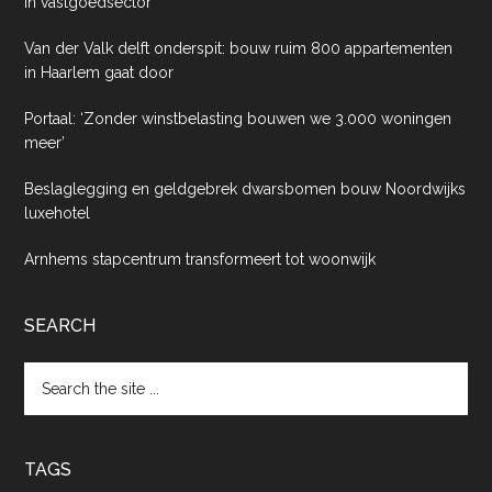
in vastgoedsector
Van der Valk delft onderspit: bouw ruim 800 appartementen
in Haarlem gaat door
Portaal: ‘Zonder winstbelasting bouwen we 3.000 woningen
meer’
Beslaglegging en geldgebrek dwarsbomen bouw Noordwijks
luxehotel
Arnhems stapcentrum transformeert tot woonwijk
SEARCH
Search
the
site
...
TAGS