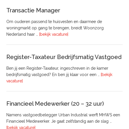
Transactie Manager
Om ouderen passend te huisvesten en daarmee de
woningmarkt op gang te brengen, breidt Woonzorg
overTransactie
Nederland haar …
[bekijk vacature]
Manager
Register-Taxateur Bedrijfsmatig Vastgoed
Ben jij een Register-Taxateur, ingeschreven in de kamer
bedrijfsmatig vastgoed? En ben jij klaar voor een …
[bekijk
overRegister-
vacature]
Taxateur
Bedrijfsmatig
Vastgoed
Financieel Medewerker (20 – 32 uur)
Namens vastgoedbelegger Urban Industrial werft MHWS een
Financieel Medewerker. Je gaat zelfstandig aan de slag …
overFinancieel
[bekijk vacature]