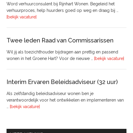
bij
Word verhuurconsulent bij Rijnhart Wonen. Begeleid het
Pyloon
verhuurproces, help huurders goed op weg en draag bij …
Vastgoedmanagement
overVerhuurconsulent
[bekijk vacature]
Twee leden Raad van Commissarissen
Wil jij als toezichthouder bijdragen aan prettig en passend
ove
wonen in het Groene Hart? Voor de nieuwe …
[bekijk vacature]
lede
Raa
van
Interim Ervaren Beleidsadviseur (32 uur)
Comm
Als zelfstandig beleidsadviseur wonen ben je
verantwoordelijk voor het ontwikkelen en implementeren van
overInterim
…
[bekijk vacature]
Ervaren
Beleidsadviseur
(32
uur)