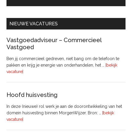
NIEUWE VACATURES
Vastgoedadviseur – Commercieel
Vastgoed
Ben jij commercieel gedreven, niet bang om de telefoon te
pakken en krijg je energie van onderhandelen, het …
[bekijk
overVastgoedadviseur
vacature]
–
Commercieel
Vastgoed
Hoofd huisvesting
In deze (nieuwe) rol werk je aan de doorontwikkeling van het
domein huisvesting binnen MorgenWijzer. Bron: …
[bekijk
overHoofd
vacature]
huisvesting