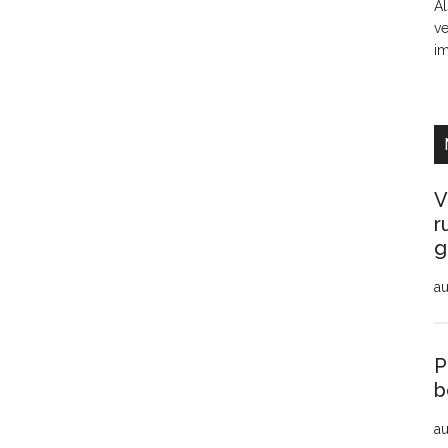
Al
ve
i
V
r
g
au
P
b
au