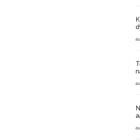
K
d
au
T
n
au
N
a
au