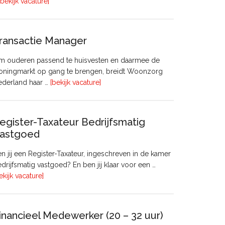
overHoofd
[bekijk vacature]
huisvesting
ransactie Manager
m ouderen passend te huisvesten en daarmee de
oningmarkt op gang te brengen, breidt Woonzorg
overTransactie
ederland haar …
[bekijk vacature]
Manager
egister-Taxateur Bedrijfsmatig
astgoed
n jij een Register-Taxateur, ingeschreven in de kamer
drijfsmatig vastgoed? En ben jij klaar voor een …
overRegister-
ekijk vacature]
Taxateur
Bedrijfsmatig
Vastgoed
inancieel Medewerker (20 – 32 uur)