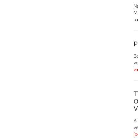
Na
MH
aa
P
Be
vo
va
T
O
V
A
ve
[b