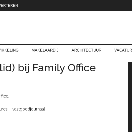
VERTEREN
reld.nl
IKKELING
MAKELAARDIJ
ARCHITECTUUR
VACATU
id) bij Family Office
P
ffice.
atures – vastgoedjournaal