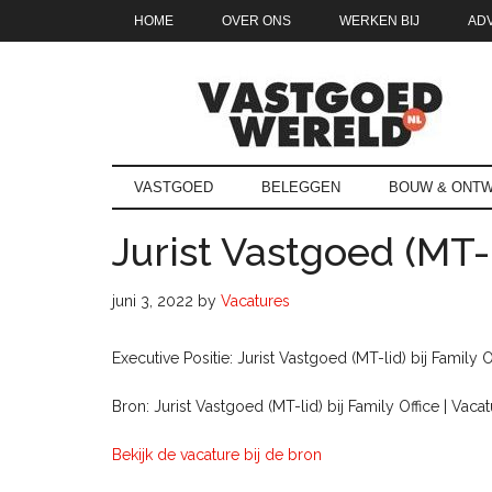
Door
Skip
Spring
Spring
HOME
OVER ONS
WERKEN BIJ
AD
naar
to
naar
naar
de
secondary
de
de
hoofd
menu
eerste
voettekst
inhoud
sidebar
Vastgoedwe
vastgoedwereld.nl
VASTGOED
BELEGGEN
BOUW & ONTW
Jurist Vastgoed (MT-l
juni 3, 2022
by
Vacatures
Executive Positie: Jurist Vastgoed (MT-lid) bij Family O
Bron: Jurist Vastgoed (MT-lid) bij Family Office | Vac
Bekijk de vacature bij de bron