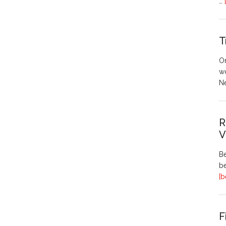
…
T
O
w
N
R
V
Be
be
[b
F