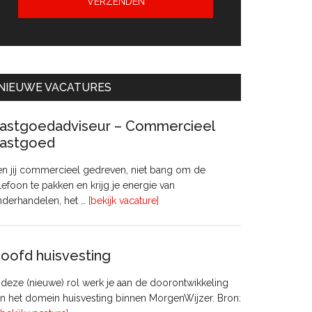
NIEUWE VACATURES
astgoedadviseur – Commercieel
astgoed
n jij commercieel gedreven, niet bang om de
lefoon te pakken en krijg je energie van
overVastgoedadviseur
nderhandelen, het …
[bekijk vacature]
–
Commercieel
Vastgoed
oofd huisvesting
 deze (nieuwe) rol werk je aan de doorontwikkeling
n het domein huisvesting binnen MorgenWijzer. Bron: