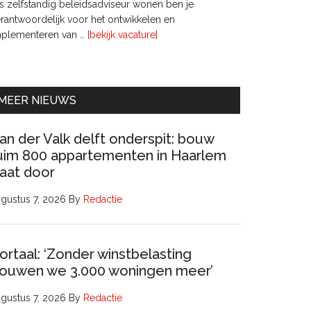
s zelfstandig beleidsadviseur wonen ben je
rantwoordelijk voor het ontwikkelen en
overInterim
mplementeren van …
[bekijk vacature]
Ervaren
Beleidsadviseur
(32
uur)
MEER NIEUWS
an der Valk delft onderspit: bouw
uim 800 appartementen in Haarlem
aat door
gustus 7, 2026
By
Redactie
ortaal: ‘Zonder winstbelasting
ouwen we 3.000 woningen meer’
gustus 7, 2026
By
Redactie