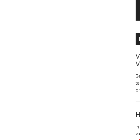
V
V
Be
te
o
H
In
va