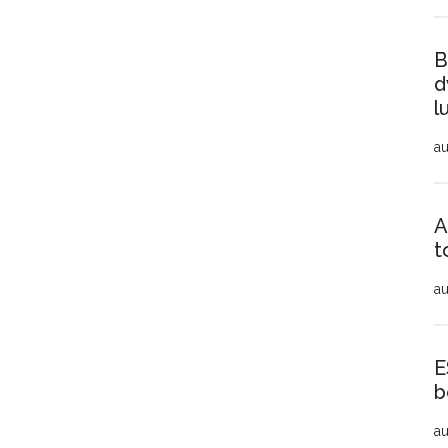
B
d
l
au
A
t
au
E
b
au