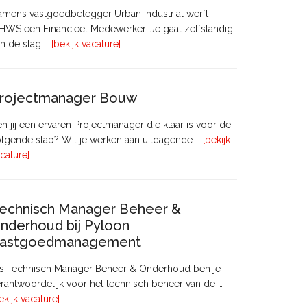
mens vastgoedbelegger Urban Industrial werft
WS een Financieel Medewerker. Je gaat zelfstandig
overFinancieel
n de slag …
[bekijk vacature]
Medewerker
(20
–
rojectmanager Bouw
32
uur)
n jij een ervaren Projectmanager die klaar is voor de
lgende stap? Wil je werken aan uitdagende …
[bekijk
overProjectmanager
cature]
Bouw
echnisch Manager Beheer &
nderhoud bij Pyloon
astgoedmanagement
ls Technisch Manager Beheer & Onderhoud ben je
rantwoordelijk voor het technisch beheer van de …
overTechnisch
ekijk vacature]