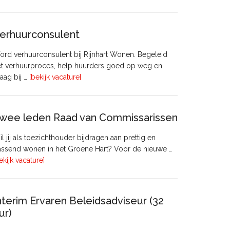
Manager
Beheer
&
erhuurconsulent
Onderhoud
bij
rd verhuurconsulent bij Rijnhart Wonen. Begeleid
Pyloon
et verhuurproces, help huurders goed op weg en
Vastgoedmanagement
overVerhuurconsulent
aag bij …
[bekijk vacature]
wee leden Raad van Commissarissen
l jij als toezichthouder bijdragen aan prettig en
ssend wonen in het Groene Hart? Voor de nieuwe …
overTwee
ekijk vacature]
leden
Raad
van
nterim Ervaren Beleidsadviseur (32
Commissarissen
ur)