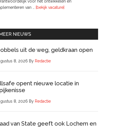
rantwoordelijk voor het ontwikkelen en
overInterim
mplementeren van …
[bekijk vacature]
Ervaren
Beleidsadviseur
(32
uur)
MEER NIEUWS
obbels uit de weg, geldkraan open
gustus 8, 2026
By
Redactie
llsafe opent nieuwe locatie in
pijkenisse
gustus 8, 2026
By
Redactie
aad van State geeft ook Lochem en