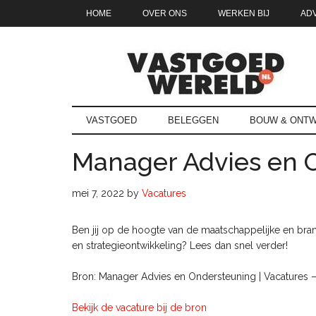
Door
Skip
Spring
Spring
HOME
OVER ONS
WERKEN BIJ
AD
naar
to
naar
naar
de
secondary
de
de
hoofd
menu
eerste
voettekst
inhoud
sidebar
Vastgoedwe
vastgoedwereld.nl
VASTGOED
BELEGGEN
BOUW & ONTW
Manager Advies en 
mei 7, 2022
by
Vacatures
Ben jij op de hoogte van de maatschappelijke en bra
en strategieontwikkeling? Lees dan snel verder!
Bron: Manager Advies en Ondersteuning | Vacatures 
Bekijk de vacature bij de bron