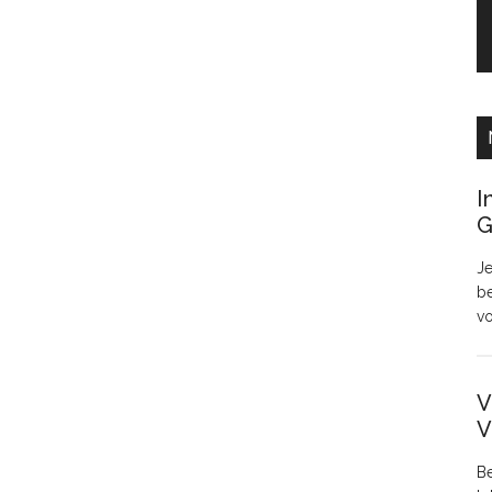
I
G
Je
be
v
V
V
Be