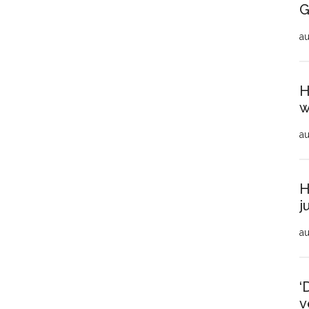
G
au
H
w
au
H
j
au
‘
v