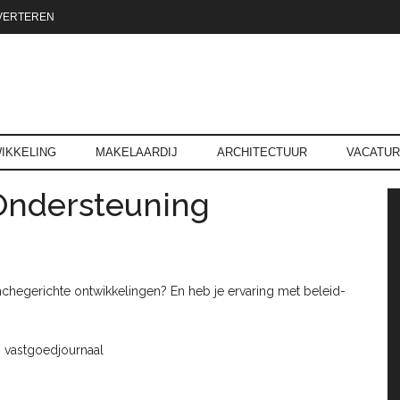
VERTEREN
reld.nl
IKKELING
MAKELAARDIJ
ARCHITECTUUR
VACATU
Ondersteuning
P
nchegerichte ontwikkelingen? En heb je ervaring met beleid-
– vastgoedjournaal