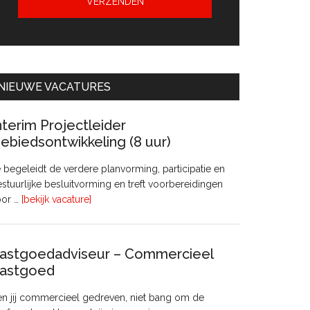
NIEUWE VACATURES
nterim Projectleider
ebiedsontwikkeling (8 uur)
 begeleidt de verdere planvorming, participatie en
stuurlijke besluitvorming en treft voorbereidingen
overInterim
oor …
[bekijk vacature]
Projectleider
Gebiedsontwikkeling
(8
astgoedadviseur – Commercieel
uur)
astgoed
n jij commercieel gedreven, niet bang om de