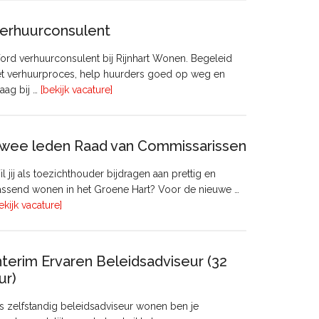
erhuurconsulent
rd verhuurconsulent bij Rijnhart Wonen. Begeleid
et verhuurproces, help huurders goed op weg en
overVerhuurconsulent
aag bij …
[bekijk vacature]
wee leden Raad van Commissarissen
l jij als toezichthouder bijdragen aan prettig en
ssend wonen in het Groene Hart? Voor de nieuwe …
overTwee
ekijk vacature]
leden
Raad
van
nterim Ervaren Beleidsadviseur (32
Commissarissen
ur)
s zelfstandig beleidsadviseur wonen ben je