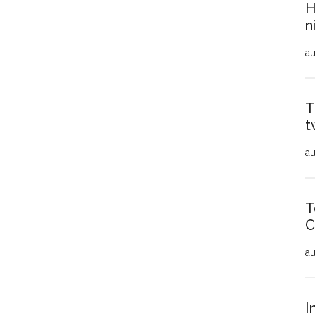
H
n
au
T
t
au
T
C
au
I