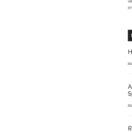
ve
i
H
au
A
S
au
R