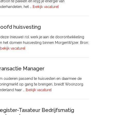
lefoon te pakken en krijg je energie van
overVastgoedadviseur
nderhandelen, het …
[bekijk vacature]
–
Commercieel
Vastgoed
oofd huisvesting
 deze (nieuwe) rol werk je aan de doorontwikkeling
n het domein huisvesting binnen MorgenWijzer. Bron:
overHoofd
[bekijk vacature]
huisvesting
ransactie Manager
m ouderen passend te huisvesten en daarmee de
oningmarkt op gang te brengen, breidt Woonzorg
overTransactie
ederland haar …
[bekijk vacature]
Manager
egister-Taxateur Bedrijfsmatig