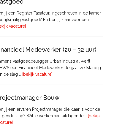
astgoed
n jij een Register-Taxateur, ingeschreven in de kamer
drijfsmatig vastgoed? En ben jij klaar voor een …
overRegister-
ekijk vacature]
Taxateur
Bedrijfsmatig
Vastgoed
inancieel Medewerker (20 – 32 uur)
mens vastgoedbelegger Urban Industrial werft
WS een Financieel Medewerker. Je gaat zelfstandig
overFinancieel
n de slag …
[bekijk vacature]
Medewerker
(20
–
rojectmanager Bouw
32
uur)
n jij een ervaren Projectmanager die klaar is voor de
lgende stap? Wil je werken aan uitdagende …
[bekijk
overProjectmanager
cature]
Bouw