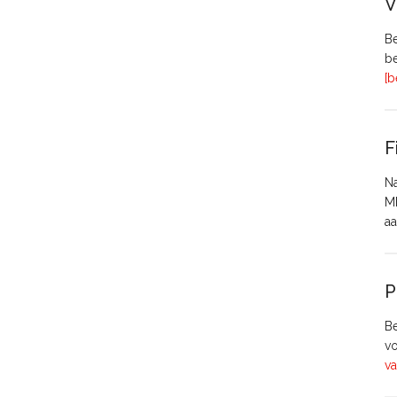
V
Be
be
[b
F
Na
MH
aa
P
Be
vo
va