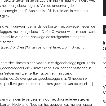
om geld te steken in de verduurzaming van huurwoningen. Wel
e het energielabel lager is. Van de ondervraagde
n energielabel B. Van hen is 28% bereid om in een beter
at 38%.
g van huurwoningen is dat de kosten niet opwegen tegen de
eleggers met energielabels C t/m G. Verder wil ruim een kwart
pand(en) te verkopen. Vanwege de (dreigende) strengere
I
’ te zien.
 label C of D en 17% van pand met label E t/m G dat hun
G
Je
ggers ziet klimaatrisico’s voor hun vastgoedbeleggingen, zoals
be
oedbeleggers die klimaatrisico’s zien, hebben vastgoed in
v
n Gelderland zien zulke risico’s het minst vaak.
maatrisico. De overige vastgoedbeleggers (11%) hebben er
co’s speelt volgens de onderzoekers geen rol van betekenis bij
V
V
 van woningen te verbeteren nog niet door iedereen gezien
Be
sbanken Nederland. “Los van het gegeven dat mensen graag in