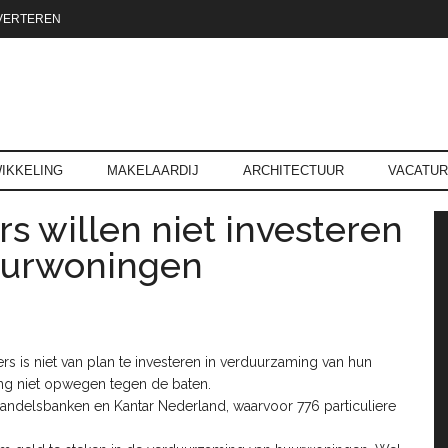
VERTEREN
reld.nl
IKKELING
MAKELAARDIJ
ARCHITECTUUR
VACATU
rs willen niet investeren
P
uurwoningen
s is niet van plan te investeren in verduurzaming van hun
ng niet opwegen tegen de baten.
Handelsbanken en Kantar Nederland, waarvoor 776 particuliere