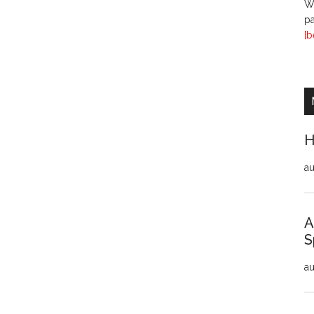
Wi
pa
[b
H
au
A
S
au