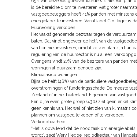
65% van deze vastgoedverhuurders is niet van plan 
is de bereidheid om te investeren wat groter naarmat
vastgoedbeleggers heeft 41% panden met minstens ee
energielabel te investeren. Vanaf label C of lager is d
Huurwoning verkopen
Het vaakst genoemde bezwaar tegen de verduurzamin
baten. Dat vindt ongeveer de helft van de vastgoedb
van hen niet investeren, omdat ze van plan zijn hun 
regulering van de huursector is nu al een ‘verkoopgolf
Overigens vindt 27% van de bezitters van panden met
woningen al duurzaam genoeg zijn.
Klimaatrisico woningen
Bijna de helft (46%) van de particuliere vastgoedbele
overstromingen of funderingsschade. De meeste vastg
Zeeland of in het buitenland. Eigenaren van vastgoed i
Een bijna even grote groep (43%) ziet geen enkel kli
geen kennis van. Het wel of niet zien van klimaatrisi
plannen om vastgoed te kopen of te verkopen.
Verkoopbaarheid
“Het is opvallend dat de noodzaak om energielabels
wordt”, zegt Wery Hegge, regiodirecteur van Handel