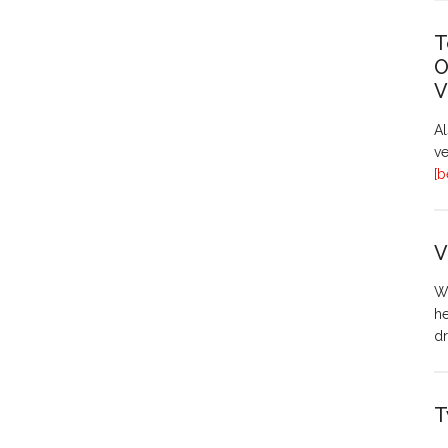
T
O
V
A
ve
[b
V
Wo
h
dr
T