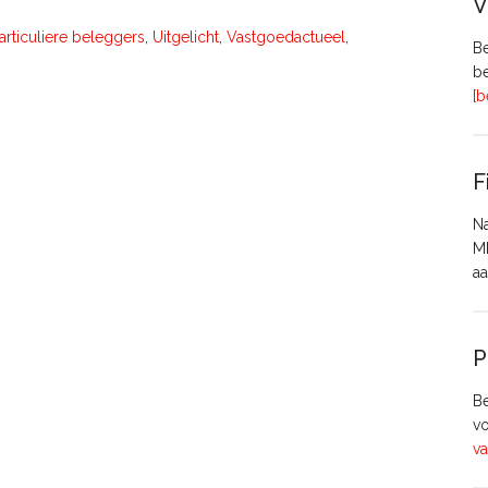
V
articuliere beleggers
,
Uitgelicht
,
Vastgoedactueel
,
Be
be
[b
F
Na
MH
aa
P
Be
vo
va