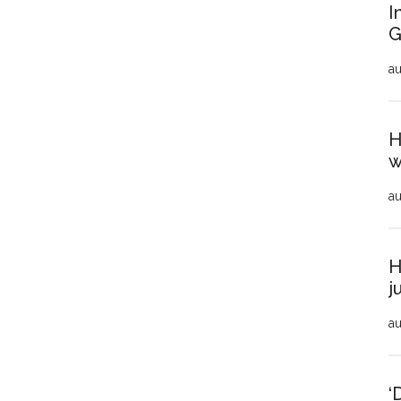
I
G
au
H
w
au
H
j
au
‘