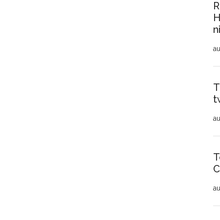
R
H
n
au
T
t
au
T
C
au