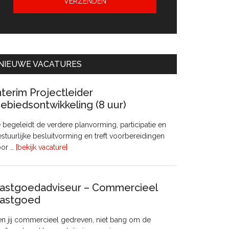
NIEUWE VACATURES
nterim Projectleider
ebiedsontwikkeling (8 uur)
 begeleidt de verdere planvorming, participatie en
stuurlijke besluitvorming en treft voorbereidingen
overInterim
oor …
[bekijk vacature]
Projectleider
Gebiedsontwikkeling
(8
astgoedadviseur – Commercieel
uur)
astgoed
n jij commercieel gedreven, niet bang om de