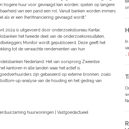
te
en hogere huur voor gevraagd kan worden, spelen op langere
o
erbaarheid van een pand een rol. Vanuit banken worden immers
 als er een (her)financiering gevraagd wordt.”
H
april 2024 is uitgevoerd door onderzoeksbureau Kantar,
delsbanken het tweede deel van de onderzoeksresultaten,
In
dbeleggers Monitor wordt gepubliceerd. Deze geeft het
va
rekking tot de verwachte rendementen van hun
…
Handelsbanken Nederland. Het van oorsprong Zweedse
 kantoren in alle landen waar het actief is.
tgoedverhuurders zijn gebaseerd op externe bronnen, zoals
T
 bottom-up-analyse van de houding en het gedrag van
O
w
N
in verduurzaming huurwoningen | Vastgoedactueel
R