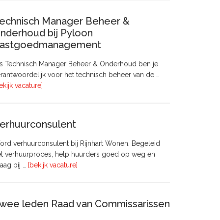
echnisch Manager Beheer &
nderhoud bij Pyloon
astgoedmanagement
ls Technisch Manager Beheer & Onderhoud ben je
rantwoordelijk voor het technisch beheer van de …
overTechnisch
ekijk vacature]
Manager
Beheer
&
erhuurconsulent
Onderhoud
bij
rd verhuurconsulent bij Rijnhart Wonen. Begeleid
Pyloon
et verhuurproces, help huurders goed op weg en
Vastgoedmanagement
overVerhuurconsulent
aag bij …
[bekijk vacature]
wee leden Raad van Commissarissen