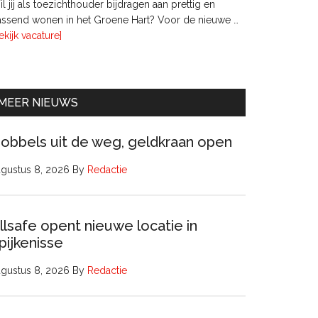
l jij als toezichthouder bijdragen aan prettig en
ssend wonen in het Groene Hart? Voor de nieuwe …
overTwee
ekijk vacature]
leden
Raad
van
Commissarissen
MEER NIEUWS
obbels uit de weg, geldkraan open
gustus 8, 2026
By
Redactie
llsafe opent nieuwe locatie in
pijkenisse
gustus 8, 2026
By
Redactie