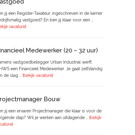
astgoed
n jij een Register-Taxateur, ingeschreven in de kamer
drijfsmatig vastgoed? En ben jij klaar voor een …
overRegister-
ekijk vacature]
Taxateur
Bedrijfsmatig
Vastgoed
inancieel Medewerker (20 – 32 uur)
mens vastgoedbelegger Urban Industrial werft
WS een Financieel Medewerker. Je gaat zelfstandig
overFinancieel
n de slag …
[bekijk vacature]
Medewerker
(20
–
rojectmanager Bouw
32
uur)
n jij een ervaren Projectmanager die klaar is voor de
lgende stap? Wil je werken aan uitdagende …
[bekijk
overProjectmanager
cature]
Bouw