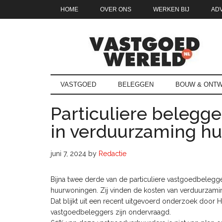
Door
Skip
Spring
Spring
HOME
OVER ONS
WERKEN BIJ
AD
naar
to
naar
naar
de
secondary
de
de
hoofd
menu
eerste
voettekst
inhoud
sidebar
Vastgoedwe
vastgoedwereld.nl
VASTGOED
BELEGGEN
BOUW & ONTW
Particuliere belegge
in verduurzaming h
juni 7, 2024
by
Redactie
Bijna twee derde van de particuliere vastgoedbelegger
huurwoningen. Zij vinden de kosten van verduurzami
Dat blijkt uit een recent uitgevoerd onderzoek door 
vastgoedbeleggers zijn ondervraagd.