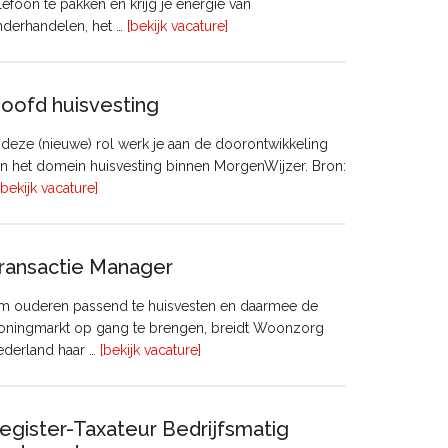
lefoon te pakken en krijg je energie van
overVastgoedadviseur
nderhandelen, het …
[bekijk vacature]
–
Commercieel
Vastgoed
oofd huisvesting
 deze (nieuwe) rol werk je aan de doorontwikkeling
n het domein huisvesting binnen MorgenWijzer. Bron:
overHoofd
[bekijk vacature]
huisvesting
ransactie Manager
m ouderen passend te huisvesten en daarmee de
oningmarkt op gang te brengen, breidt Woonzorg
overTransactie
ederland haar …
[bekijk vacature]
Manager
egister-Taxateur Bedrijfsmatig