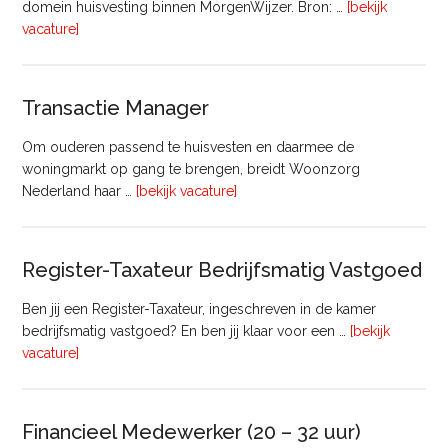
domein huisvesting binnen MorgenWijzer. Bron: …
[bekijk
overHoofd
vacature]
huisvesting
Transactie Manager
Om ouderen passend te huisvesten en daarmee de
woningmarkt op gang te brengen, breidt Woonzorg
overTransactie
Nederland haar …
[bekijk vacature]
Manager
Register-Taxateur Bedrijfsmatig Vastgoed
Ben jij een Register-Taxateur, ingeschreven in de kamer
bedrijfsmatig vastgoed? En ben jij klaar voor een …
[bekijk
overRegister-
vacature]
Taxateur
Bedrijfsmatig
Vastgoed
Financieel Medewerker (20 – 32 uur)