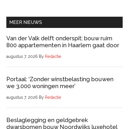
Ervaren
Beleidsadviseur
(32
uur)
MEER NIEUWS
Van der Valk delft onderspit: bouw ruim
800 appartementen in Haarlem gaat door
augustus 7, 2026
By
Redactie
Portaal: ‘Zonder winstbelasting bouwen
we 3.000 woningen meer’
augustus 7, 2026
By
Redactie
Beslaglegging en geldgebrek
dwarsbomen bouw Noordwijks luxehotel