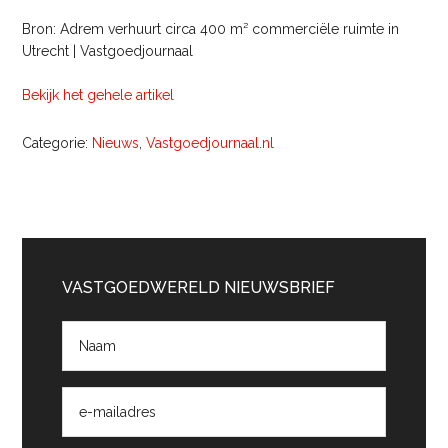
Bron: Adrem verhuurt circa 400 m² commerciële ruimte in
Utrecht | Vastgoedjournaal
Bekijk het gehele artikel
Categorie:
Nieuws
,
Vastgoedjournaal.nl
Primaire
Sidebar
VASTGOEDWERELD NIEUWSBRIEF