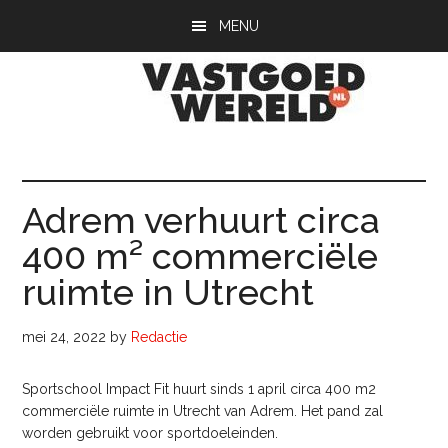
Door
Spring
Spring
MENU
naar
naar
naar
de
de
de
hoofd
eerste
voettekst
inhoud
sidebar
Vastgoedwerel
vastgoedwereld.nl
Adrem verhuurt circa
400 m² commerciële
ruimte in Utrecht
mei 24, 2022
by
Redactie
Sportschool Impact Fit huurt sinds 1 april circa 400 m2
commerciële ruimte in Utrecht van Adrem. Het pand zal
worden gebruikt voor sportdoeleinden.