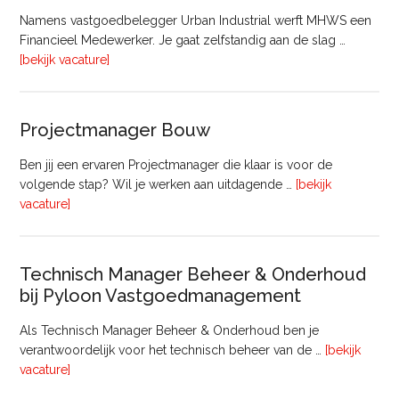
Namens vastgoedbelegger Urban Industrial werft MHWS een
Financieel Medewerker. Je gaat zelfstandig aan de slag …
overFinancieel
[bekijk vacature]
Medewerker
(20
–
Projectmanager Bouw
32
uur)
Ben jij een ervaren Projectmanager die klaar is voor de
volgende stap? Wil je werken aan uitdagende …
[bekijk
overProjectmanager
vacature]
Bouw
Technisch Manager Beheer & Onderhoud
bij Pyloon Vastgoedmanagement
Als Technisch Manager Beheer & Onderhoud ben je
verantwoordelijk voor het technisch beheer van de …
[bekijk
overTechnisch
vacature]
Manager