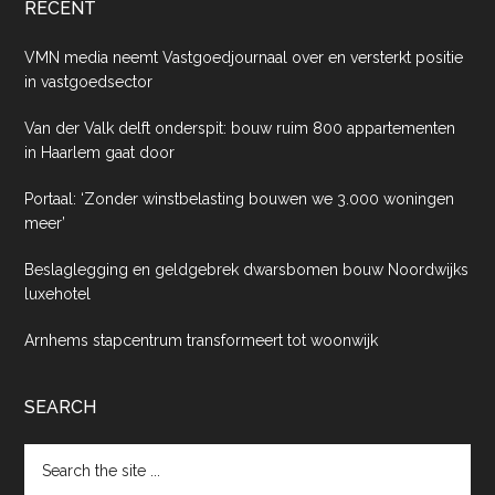
RECENT
VMN media neemt Vastgoedjournaal over en versterkt positie
in vastgoedsector
Van der Valk delft onderspit: bouw ruim 800 appartementen
in Haarlem gaat door
Portaal: ‘Zonder winstbelasting bouwen we 3.000 woningen
meer’
Beslaglegging en geldgebrek dwarsbomen bouw Noordwijks
luxehotel
Arnhems stapcentrum transformeert tot woonwijk
SEARCH
Search
the