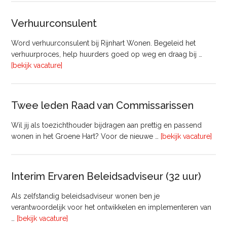
Beheer
&
Verhuurconsulent
Onderhoud
bij
Word verhuurconsulent bij Rijnhart Wonen. Begeleid het
Pyloon
verhuurproces, help huurders goed op weg en draag bij …
Vastgoedmanagement
overVerhuurconsulent
[bekijk vacature]
Twee leden Raad van Commissarissen
Wil jij als toezichthouder bijdragen aan prettig en passend
ove
wonen in het Groene Hart? Voor de nieuwe …
[bekijk vacature]
lede
Raa
van
Interim Ervaren Beleidsadviseur (32 uur)
Comm
Als zelfstandig beleidsadviseur wonen ben je
verantwoordelijk voor het ontwikkelen en implementeren van
overInterim
…
[bekijk vacature]