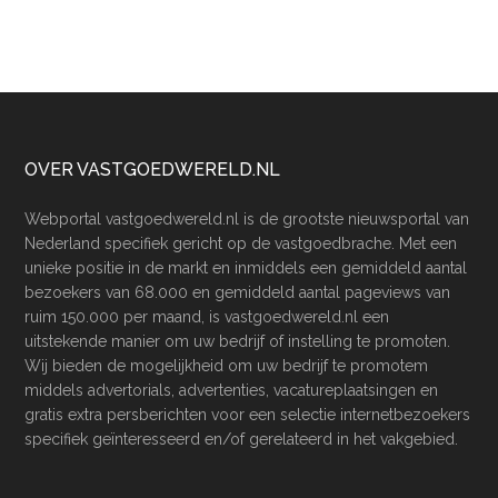
Footer
OVER VASTGOEDWERELD.NL
Webportal vastgoedwereld.nl is de grootste nieuwsportal van
Nederland specifiek gericht op de vastgoedbrache. Met een
unieke positie in de markt en inmiddels een gemiddeld aantal
bezoekers van 68.000 en gemiddeld aantal pageviews van
ruim 150.000 per maand, is vastgoedwereld.nl een
uitstekende manier om uw bedrijf of instelling te promoten.
Wij bieden de mogelijkheid om uw bedrijf te promotem
middels advertorials, advertenties, vacatureplaatsingen en
gratis extra persberichten voor een selectie internetbezoekers
specifiek geïnteresseerd en/of gerelateerd in het vakgebied.