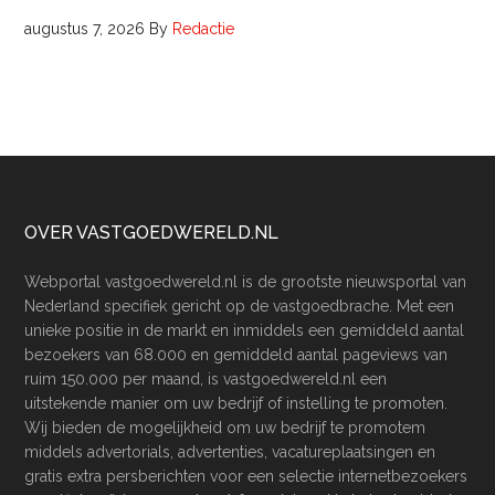
augustus 7, 2026
By
Redactie
Footer
OVER VASTGOEDWERELD.NL
Webportal vastgoedwereld.nl is de grootste nieuwsportal van
Nederland specifiek gericht op de vastgoedbrache. Met een
unieke positie in de markt en inmiddels een gemiddeld aantal
bezoekers van 68.000 en gemiddeld aantal pageviews van
ruim 150.000 per maand, is vastgoedwereld.nl een
uitstekende manier om uw bedrijf of instelling te promoten.
Wij bieden de mogelijkheid om uw bedrijf te promotem
middels advertorials, advertenties, vacatureplaatsingen en
gratis extra persberichten voor een selectie internetbezoekers