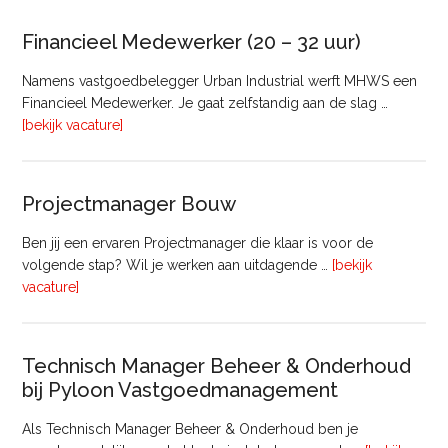
Bedrijfsmatig
Vastgoed
Financieel Medewerker (20 – 32 uur)
Namens vastgoedbelegger Urban Industrial werft MHWS een
Financieel Medewerker. Je gaat zelfstandig aan de slag …
overFinancieel
[bekijk vacature]
Medewerker
(20
–
Projectmanager Bouw
32
uur)
Ben jij een ervaren Projectmanager die klaar is voor de
volgende stap? Wil je werken aan uitdagende …
[bekijk
overProjectmanager
vacature]
Bouw
Technisch Manager Beheer & Onderhoud
bij Pyloon Vastgoedmanagement
Als Technisch Manager Beheer & Onderhoud ben je