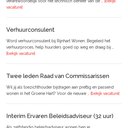
verantwoordelijk voor het technisch beheer van de …
[bekijk
overTechnisch
vacature]
Manager
Beheer
&
Verhuurconsulent
Onderhoud
bij
Word verhuurconsulent bij Rijnhart Wonen. Begeleid het
Pyloon
verhuurproces, help huurders goed op weg en draag bij …
Vastgoedmanagement
overVerhuurconsulent
[bekijk vacature]
Twee leden Raad van Commissarissen
Wil jij als toezichthouder bijdragen aan prettig en passend
ove
wonen in het Groene Hart? Voor de nieuwe …
[bekijk vacature]
lede
Raa
van
Interim Ervaren Beleidsadviseur (32 uur)
Comm
Als zelfstandig beleidsadviseur wonen ben je