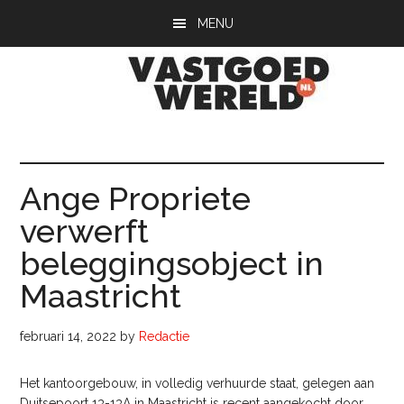
Door
Spring
Spring
MENU
naar
naar
naar
de
de
de
hoofd
eerste
voettekst
inhoud
sidebar
Vastgoedwerel
vastgoedwereld.nl
Ange Propriete
verwerft
beleggingsobject in
Maastricht
februari 14, 2022
by
Redactie
Het kantoorgebouw, in volledig verhuurde staat, gelegen aan
Duitsepoort 13-13A in Maastricht is recent aangekocht door