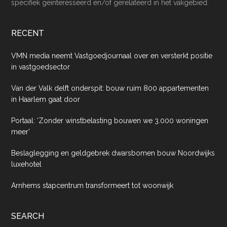
specifiek geïnteresseerd en/of gerelateerd in het vakgebied.
RECENT
VMN media neemt Vastgoedjournaal over en versterkt positie
in vastgoedsector
Van der Valk delft onderspit: bouw ruim 800 appartementen
in Haarlem gaat door
Portaal: ‘Zonder winstbelasting bouwen we 3.000 woningen
meer’
Beslaglegging en geldgebrek dwarsbomen bouw Noordwijks
luxehotel
Arnhems stapcentrum transformeert tot woonwijk
SEARCH