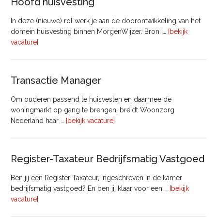
Hoofd huisvesting
In deze (nieuwe) rol werk je aan de doorontwikkeling van het
domein huisvesting binnen MorgenWijzer. Bron: …
[bekijk
overHoofd
vacature]
huisvesting
Transactie Manager
Om ouderen passend te huisvesten en daarmee de
woningmarkt op gang te brengen, breidt Woonzorg
overTransactie
Nederland haar …
[bekijk vacature]
Manager
Register-Taxateur Bedrijfsmatig Vastgoed
Ben jij een Register-Taxateur, ingeschreven in de kamer
bedrijfsmatig vastgoed? En ben jij klaar voor een …
[bekijk
overRegister-
vacature]
Taxateur