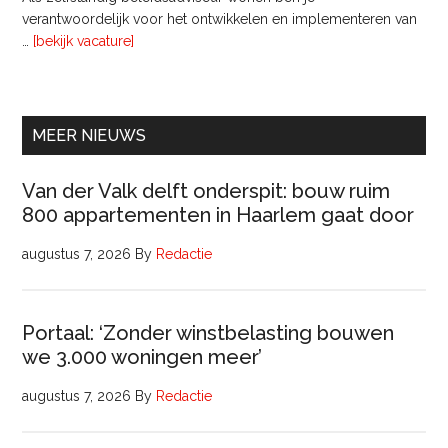
verantwoordelijk voor het ontwikkelen en implementeren van
overInterim
…
[bekijk vacature]
Ervaren
Beleidsadviseur
(32
uur)
MEER NIEUWS
Van der Valk delft onderspit: bouw ruim
800 appartementen in Haarlem gaat door
augustus 7, 2026
By
Redactie
Portaal: ‘Zonder winstbelasting bouwen
we 3.000 woningen meer’
augustus 7, 2026
By
Redactie