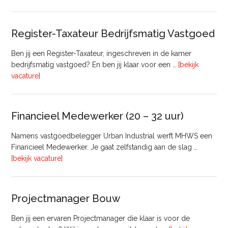
Manager
Register-Taxateur Bedrijfsmatig Vastgoed
Ben jij een Register-Taxateur, ingeschreven in de kamer
bedrijfsmatig vastgoed? En ben jij klaar voor een …
[bekijk
overRegister-
vacature]
Taxateur
Bedrijfsmatig
Vastgoed
Financieel Medewerker (20 – 32 uur)
Namens vastgoedbelegger Urban Industrial werft MHWS een
Financieel Medewerker. Je gaat zelfstandig aan de slag …
overFinancieel
[bekijk vacature]
Medewerker
(20
–
Projectmanager Bouw
32
uur)
Ben jij een ervaren Projectmanager die klaar is voor de