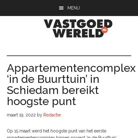
Door
Spring
Spring
MENU
naar
naar
naar
de
de
de
hoofd
eerste
voettekst
inhoud
sidebar
Vastgoedwerel
vastgoedwereld.nl
Appartementencomplex
‘in de Buurttuin’ in
Schiedam bereikt
hoogste punt
maart 19, 2022
by
Redactie
Op 15 maart werd het hoogste punt van het eerste
appartementencomplex binnen project ‘in de Buurttuin’