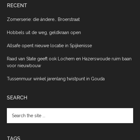
RECENT
Zomerserie: die ándere… Broerstraat
Hobbels uit de weg, geldkraan open
Allsafe opent nieuwe locatie in Spijkenisse
Raad van State geeft ook Lochem en Hazerswoude ruim baan
voor nieuwbouw
Tussenmuur winkel jarenlang twistpunt in Gouda
SEARCH
Search
the
site
...
TAGS