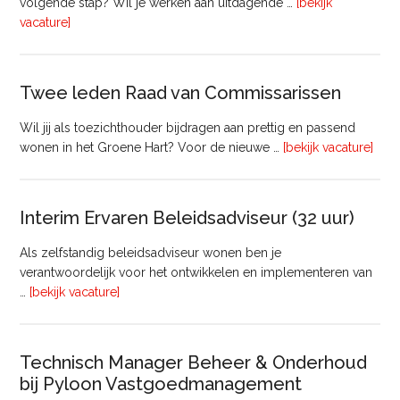
volgende stap? Wil je werken aan uitdagende …
[bekijk
overProjectmanager
vacature]
Bouw
Twee leden Raad van Commissarissen
Wil jij als toezichthouder bijdragen aan prettig en passend
ove
wonen in het Groene Hart? Voor de nieuwe …
[bekijk vacature]
lede
Raa
van
Interim Ervaren Beleidsadviseur (32 uur)
Comm
Als zelfstandig beleidsadviseur wonen ben je
verantwoordelijk voor het ontwikkelen en implementeren van
overInterim
…
[bekijk vacature]
Ervaren
Beleidsadviseur
(32
Technisch Manager Beheer & Onderhoud
uur)
bij Pyloon Vastgoedmanagement