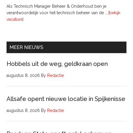
Als Technisch Manager Beheer & Onderhoud ben je
verantwoordelijk voor het technisch beheer van de …
[bekijk
overTechnisch
vacature]
Manager
Beheer
&
Onderhoud
MEER NIEUWS
bij
Pyloon
Hobbels uit de weg, geldkraan open
Vastgoedmanagement
augustus 8, 2026
By
Redactie
Allsafe opent nieuwe locatie in Spijkenisse
augustus 8, 2026
By
Redactie