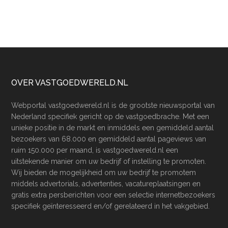
Footer
OVER VASTGOEDWERELD.NL
Webportal vastgoedwereld.nl is de grootste nieuwsportal van
Nederland specifiek gericht op de vastgoedbrache. Met een
unieke positie in de markt en inmiddels een gemiddeld aantal
bezoekers van 68.000 en gemiddeld aantal pageviews van
ruim 150.000 per maand, is vastgoedwereld.nl een
uitstekende manier om uw bedrijf of instelling te promoten.
Wij bieden de mogelijkheid om uw bedrijf te promotem
middels advertorials, advertenties, vacatureplaatsingen en
gratis extra persberichten voor een selectie internetbezoekers
specifiek geïnteresseerd en/of gerelateerd in het vakgebied.