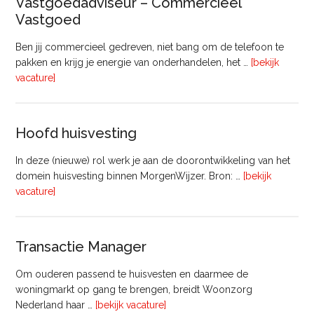
Vastgoedadviseur – Commercieel
uur)
Vastgoed
Ben jij commercieel gedreven, niet bang om de telefoon te
pakken en krijg je energie van onderhandelen, het …
[bekijk
overVastgoedadviseur
vacature]
–
Commercieel
Vastgoed
Hoofd huisvesting
In deze (nieuwe) rol werk je aan de doorontwikkeling van het
domein huisvesting binnen MorgenWijzer. Bron: …
[bekijk
overHoofd
vacature]
huisvesting
Transactie Manager
Om ouderen passend te huisvesten en daarmee de
woningmarkt op gang te brengen, breidt Woonzorg
overTransactie
Nederland haar …
[bekijk vacature]