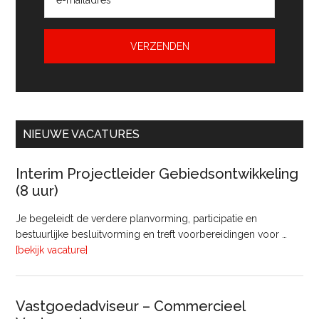
NIEUWE VACATURES
Interim Projectleider Gebiedsontwikkeling
(8 uur)
Je begeleidt de verdere planvorming, participatie en
bestuurlijke besluitvorming en treft voorbereidingen voor …
overInterim
[bekijk vacature]
Projectleider
Gebiedsontwikkeling
(8
Vastgoedadviseur – Commercieel
uur)