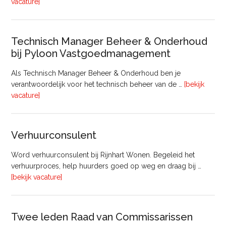
overProjectmanager
vacature]
Bouw
Technisch Manager Beheer & Onderhoud
bij Pyloon Vastgoedmanagement
Als Technisch Manager Beheer & Onderhoud ben je
verantwoordelijk voor het technisch beheer van de …
[bekijk
overTechnisch
vacature]
Manager
Beheer
&
Verhuurconsulent
Onderhoud
bij
Word verhuurconsulent bij Rijnhart Wonen. Begeleid het
Pyloon
verhuurproces, help huurders goed op weg en draag bij …
Vastgoedmanagement
overVerhuurconsulent
[bekijk vacature]
Twee leden Raad van Commissarissen