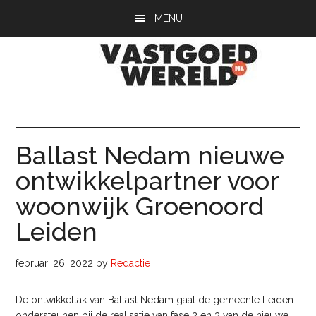
Door
Spring
Spring
MENU
naar
naar
naar
de
de
de
hoofd
eerste
voettekst
inhoud
sidebar
Vastgoedwerel
vastgoedwereld.nl
Ballast Nedam nieuwe
ontwikkelpartner voor
woonwijk Groenoord
Leiden
februari 26, 2022
by
Redactie
De ontwikkeltak van Ballast Nedam gaat de gemeente Leiden
ondersteunen bij de realisatie van fase 2 en 3 van de nieuwe