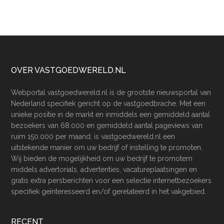
Footer
OVER VASTGOEDWERELD.NL
Webportal vastgoedwereld.nl is de grootste nieuwsportal van
Nederland specifiek gericht op de vastgoedbrache. Met een
unieke positie in de markt en inmiddels een gemiddeld aantal
bezoekers van 68.000 en gemiddeld aantal pageviews van
ruim 150.000 per maand, is vastgoedwereld.nl een
uitstekende manier om uw bedrijf of instelling te promoten.
Wij bieden de mogelijkheid om uw bedrijf te promotem
middels advertorials, advertenties, vacatureplaatsingen en
gratis extra persberichten voor een selectie internetbezoekers
specifiek geïnteresseerd en/of gerelateerd in het vakgebied.
RECENT