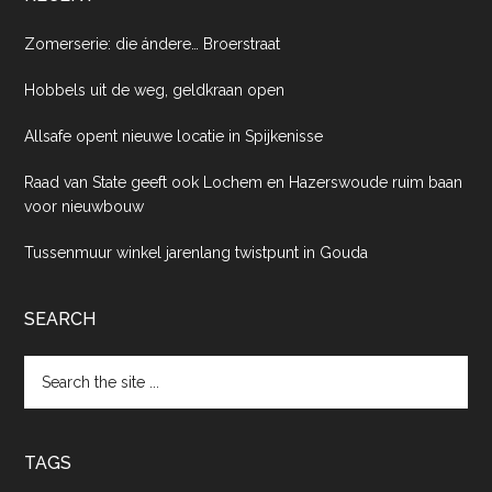
Zomerserie: die ándere… Broerstraat
Hobbels uit de weg, geldkraan open
Allsafe opent nieuwe locatie in Spijkenisse
Raad van State geeft ook Lochem en Hazerswoude ruim baan
voor nieuwbouw
Tussenmuur winkel jarenlang twistpunt in Gouda
SEARCH
Search
the
site
...
TAGS