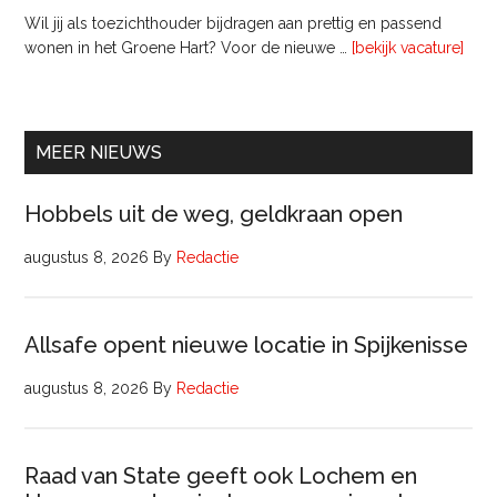
Wil jij als toezichthouder bijdragen aan prettig en passend
ove
wonen in het Groene Hart? Voor de nieuwe …
[bekijk vacature]
lede
Raa
van
Comm
MEER NIEUWS
Hobbels uit de weg, geldkraan open
augustus 8, 2026
By
Redactie
Allsafe opent nieuwe locatie in Spijkenisse
augustus 8, 2026
By
Redactie
Raad van State geeft ook Lochem en