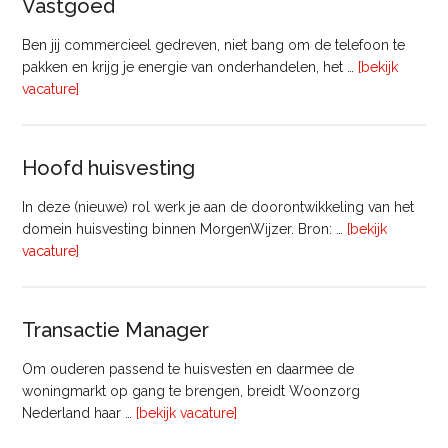
Vastgoed
Ben jij commercieel gedreven, niet bang om de telefoon te
pakken en krijg je energie van onderhandelen, het …
[bekijk
overVastgoedadviseur
vacature]
–
Commercieel
Vastgoed
Hoofd huisvesting
In deze (nieuwe) rol werk je aan de doorontwikkeling van het
domein huisvesting binnen MorgenWijzer. Bron: …
[bekijk
overHoofd
vacature]
huisvesting
Transactie Manager
Om ouderen passend te huisvesten en daarmee de
woningmarkt op gang te brengen, breidt Woonzorg
overTransactie
Nederland haar …
[bekijk vacature]
Manager