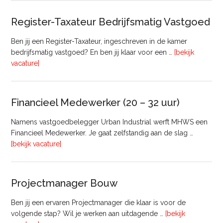
Register-Taxateur Bedrijfsmatig Vastgoed
Ben jij een Register-Taxateur, ingeschreven in de kamer
bedrijfsmatig vastgoed? En ben jij klaar voor een …
[bekijk
overRegister-
vacature]
Taxateur
Bedrijfsmatig
Vastgoed
Financieel Medewerker (20 – 32 uur)
Namens vastgoedbelegger Urban Industrial werft MHWS een
Financieel Medewerker. Je gaat zelfstandig aan de slag …
overFinancieel
[bekijk vacature]
Medewerker
(20
–
Projectmanager Bouw
32
uur)
Ben jij een ervaren Projectmanager die klaar is voor de
volgende stap? Wil je werken aan uitdagende …
[bekijk