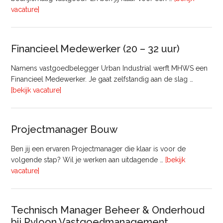
overRegister-
vacature]
Taxateur
Bedrijfsmatig
Vastgoed
Financieel Medewerker (20 – 32 uur)
Namens vastgoedbelegger Urban Industrial werft MHWS een
Financieel Medewerker. Je gaat zelfstandig aan de slag …
overFinancieel
[bekijk vacature]
Medewerker
(20
–
Projectmanager Bouw
32
uur)
Ben jij een ervaren Projectmanager die klaar is voor de
volgende stap? Wil je werken aan uitdagende …
[bekijk
overProjectmanager
vacature]
Bouw
Technisch Manager Beheer & Onderhoud
bij Pyloon Vastgoedmanagement