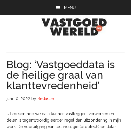
Door
Spring
Spring
MENU
naar
naar
naar
de
de
de
hoofd
eerste
voettekst
inhoud
sidebar
Vastgoedwerel
vastgoedwereld.nl
Blog: ‘Vastgoeddata is
de heilige graal van
klanttevredenheid’
juni 10, 2022
by
Redactie
Uitzoeken hoe we data kunnen vastleggen, verwerken en
delen is tegenwoordig eerder regel dan uitzondering in mijn
werk. De vooruitgang van technologie (proptech) en data-