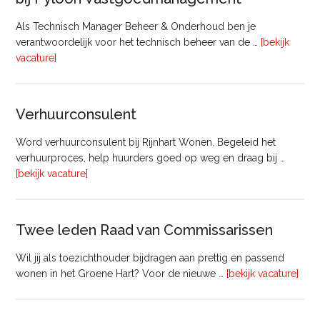
Als Technisch Manager Beheer & Onderhoud ben je
verantwoordelijk voor het technisch beheer van de …
[bekijk
overTechnisch
vacature]
Manager
Beheer
&
Verhuurconsulent
Onderhoud
bij
Word verhuurconsulent bij Rijnhart Wonen. Begeleid het
Pyloon
verhuurproces, help huurders goed op weg en draag bij …
Vastgoedmanagement
overVerhuurconsulent
[bekijk vacature]
Twee leden Raad van Commissarissen
Wil jij als toezichthouder bijdragen aan prettig en passend
ove
wonen in het Groene Hart? Voor de nieuwe …
[bekijk vacature]
lede
Raa