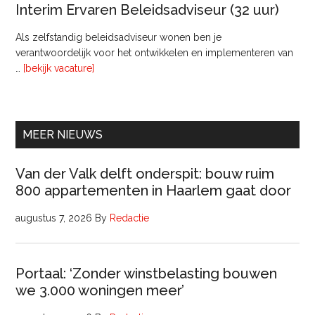
van
Interim Ervaren Beleidsadviseur (32 uur)
Comm
Als zelfstandig beleidsadviseur wonen ben je
verantwoordelijk voor het ontwikkelen en implementeren van
overInterim
…
[bekijk vacature]
Ervaren
Beleidsadviseur
(32
uur)
MEER NIEUWS
Van der Valk delft onderspit: bouw ruim
800 appartementen in Haarlem gaat door
augustus 7, 2026
By
Redactie
Portaal: ‘Zonder winstbelasting bouwen
we 3.000 woningen meer’