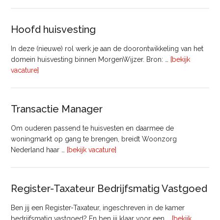
–
Commercieel
Vastgoed
Hoofd huisvesting
In deze (nieuwe) rol werk je aan de doorontwikkeling van het
domein huisvesting binnen MorgenWijzer. Bron: …
[bekijk
overHoofd
vacature]
huisvesting
Transactie Manager
Om ouderen passend te huisvesten en daarmee de
woningmarkt op gang te brengen, breidt Woonzorg
overTransactie
Nederland haar …
[bekijk vacature]
Manager
Register-Taxateur Bedrijfsmatig Vastgoed
Ben jij een Register-Taxateur, ingeschreven in de kamer
bedrijfsmatig vastgoed? En ben jij klaar voor een …
[bekijk