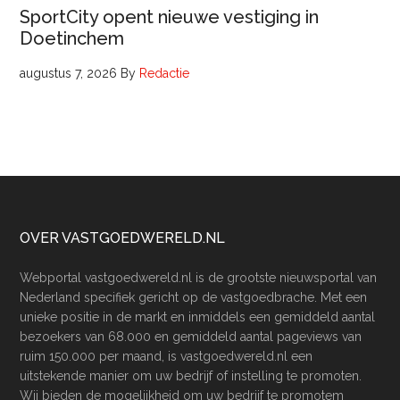
SportCity opent nieuwe vestiging in
Doetinchem
augustus 7, 2026
By
Redactie
Footer
OVER VASTGOEDWERELD.NL
Webportal vastgoedwereld.nl is de grootste nieuwsportal van
Nederland specifiek gericht op de vastgoedbrache. Met een
unieke positie in de markt en inmiddels een gemiddeld aantal
bezoekers van 68.000 en gemiddeld aantal pageviews van
ruim 150.000 per maand, is vastgoedwereld.nl een
uitstekende manier om uw bedrijf of instelling te promoten.
Wij bieden de mogelijkheid om uw bedrijf te promotem