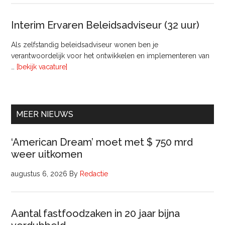
Raa
van
Interim Ervaren Beleidsadviseur (32 uur)
Comm
Als zelfstandig beleidsadviseur wonen ben je
verantwoordelijk voor het ontwikkelen en implementeren van
overInterim
…
[bekijk vacature]
Ervaren
Beleidsadviseur
(32
uur)
MEER NIEUWS
‘American Dream’ moet met $ 750 mrd
weer uitkomen
augustus 6, 2026
By
Redactie
Aantal fastfoodzaken in 20 jaar bijna