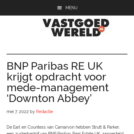
Door
Spring
Spring
MENU
naar
naar
naar
de
de
de
hoofd
eerste
voettekst
inhoud
sidebar
Vastgoedwerel
vastgoedwereld.nl
BNP Paribas RE UK
krijgt opdracht voor
mede-management
‘Downton Abbey’
mei 7, 2022
by
Redactie
De Earl en Countess van Carnarvon hebben Strutt & Parker,
een zusterbedrijf van BNP Paribas Real Estate UK, aangesteld