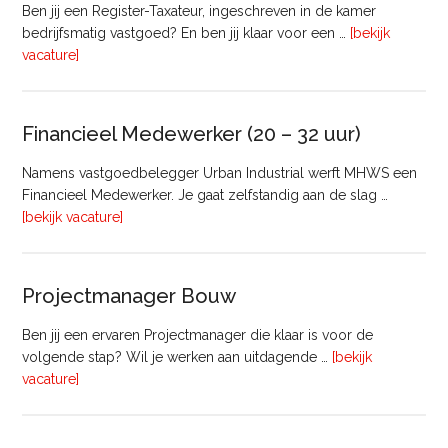
Ben jij een Register-Taxateur, ingeschreven in de kamer
bedrijfsmatig vastgoed? En ben jij klaar voor een …
[bekijk
overRegister-
vacature]
Taxateur
Bedrijfsmatig
Vastgoed
Financieel Medewerker (20 – 32 uur)
Namens vastgoedbelegger Urban Industrial werft MHWS een
Financieel Medewerker. Je gaat zelfstandig aan de slag …
overFinancieel
[bekijk vacature]
Medewerker
(20
–
Projectmanager Bouw
32
uur)
Ben jij een ervaren Projectmanager die klaar is voor de
volgende stap? Wil je werken aan uitdagende …
[bekijk
overProjectmanager
vacature]
Bouw