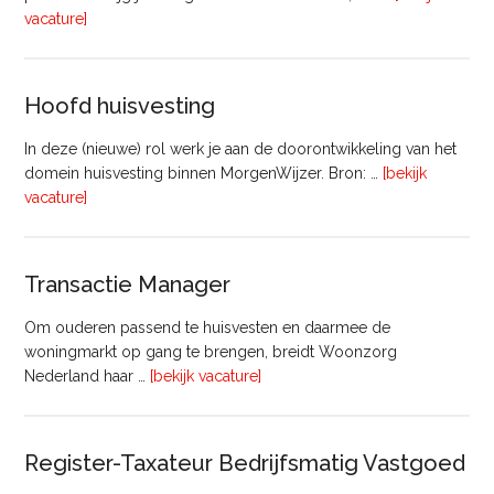
overVastgoedadviseur
vacature]
–
Commercieel
Vastgoed
Hoofd huisvesting
In deze (nieuwe) rol werk je aan de doorontwikkeling van het
domein huisvesting binnen MorgenWijzer. Bron: …
[bekijk
overHoofd
vacature]
huisvesting
Transactie Manager
Om ouderen passend te huisvesten en daarmee de
woningmarkt op gang te brengen, breidt Woonzorg
overTransactie
Nederland haar …
[bekijk vacature]
Manager
Register-Taxateur Bedrijfsmatig Vastgoed