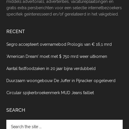
middels advertorials, advertenties, vacatureplaatsingen en
gratis extra persberichten voor een selectie internetbezoekers
specifiek geïnteresseerd en/of gerelateerd in het vakgebied.
RECENT
Segro accepteert overnamebod Prologis van € 16,1 mrd
‘American Dream’ moet met $ 750 mrd weer uitkomen
Aantal fastfoodzaken in 20 jaar bijna verdubbeld
Duurzaam woongebouw De Juffer in Pijnacker opgeleverd
Circulair spijkerbroekenmerk MUD Jeans failliet
SEARCH
Search