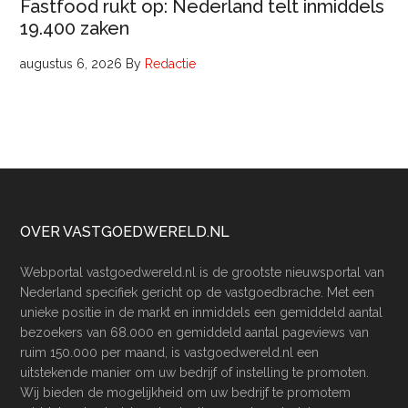
Fastfood rukt op: Nederland telt inmiddels
19.400 zaken
augustus 6, 2026
By
Redactie
Footer
OVER VASTGOEDWERELD.NL
Webportal vastgoedwereld.nl is de grootste nieuwsportal van
Nederland specifiek gericht op de vastgoedbrache. Met een
unieke positie in de markt en inmiddels een gemiddeld aantal
bezoekers van 68.000 en gemiddeld aantal pageviews van
ruim 150.000 per maand, is vastgoedwereld.nl een
uitstekende manier om uw bedrijf of instelling te promoten.
Wij bieden de mogelijkheid om uw bedrijf te promotem