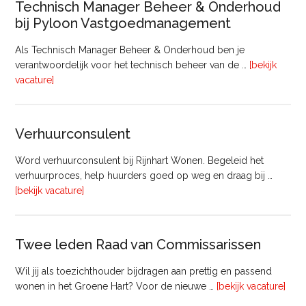
Technisch Manager Beheer & Onderhoud
bij Pyloon Vastgoedmanagement
Als Technisch Manager Beheer & Onderhoud ben je
verantwoordelijk voor het technisch beheer van de …
[bekijk
overTechnisch
vacature]
Manager
Beheer
&
Verhuurconsulent
Onderhoud
bij
Word verhuurconsulent bij Rijnhart Wonen. Begeleid het
Pyloon
verhuurproces, help huurders goed op weg en draag bij …
Vastgoedmanagement
overVerhuurconsulent
[bekijk vacature]
Twee leden Raad van Commissarissen
Wil jij als toezichthouder bijdragen aan prettig en passend
ove
wonen in het Groene Hart? Voor de nieuwe …
[bekijk vacature]
lede