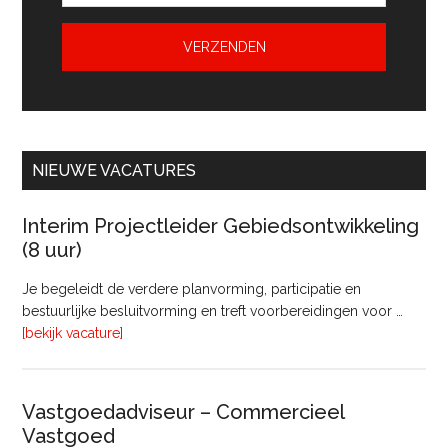
NIEUWE VACATURES
Interim Projectleider Gebiedsontwikkeling
(8 uur)
Je begeleidt de verdere planvorming, participatie en
bestuurlijke besluitvorming en treft voorbereidingen voor …
overInterim
[bekijk vacature]
Projectleider
Gebiedsontwikkeling
(8
Vastgoedadviseur – Commercieel
uur)
Vastgoed