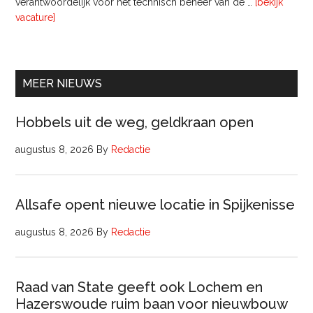
verantwoordelijk voor het technisch beheer van de …
[bekijk
overTechnisch
vacature]
Manager
Beheer
&
Onderhoud
MEER NIEUWS
bij
Pyloon
Hobbels uit de weg, geldkraan open
Vastgoedmanagement
augustus 8, 2026
By
Redactie
Allsafe opent nieuwe locatie in Spijkenisse
augustus 8, 2026
By
Redactie
Raad van State geeft ook Lochem en
Hazerswoude ruim baan voor nieuwbouw