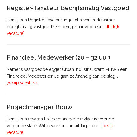
Register-Taxateur Bedrijfsmatig Vastgoed
Ben jij een Register-Taxateur, ingeschreven in de kamer
bedrijfsmatig vastgoed? En ben jij klaar voor een …
[bekijk
overRegister-
vacature]
Taxateur
Bedrijfsmatig
Vastgoed
Financieel Medewerker (20 – 32 uur)
Namens vastgoedbelegger Urban Industrial werft MHWS een
Financieel Medewerker. Je gaat zelfstandig aan de slag …
overFinancieel
[bekijk vacature]
Medewerker
(20
–
Projectmanager Bouw
32
uur)
Ben jij een ervaren Projectmanager die klaar is voor de
volgende stap? Wil je werken aan uitdagende …
[bekijk
overProjectmanager
vacature]