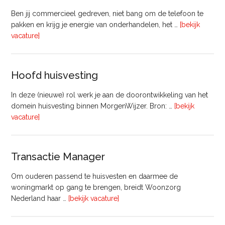
Ben jij commercieel gedreven, niet bang om de telefoon te
pakken en krijg je energie van onderhandelen, het …
[bekijk
overVastgoedadviseur
vacature]
–
Commercieel
Vastgoed
Hoofd huisvesting
In deze (nieuwe) rol werk je aan de doorontwikkeling van het
domein huisvesting binnen MorgenWijzer. Bron: …
[bekijk
overHoofd
vacature]
huisvesting
Transactie Manager
Om ouderen passend te huisvesten en daarmee de
woningmarkt op gang te brengen, breidt Woonzorg
overTransactie
Nederland haar …
[bekijk vacature]
Manager