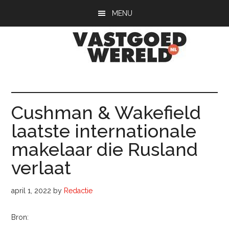
Door
Spring
Spring
MENU
naar
naar
naar
de
de
de
hoofd
eerste
voettekst
inhoud
sidebar
Vastgoedwerel
vastgoedwereld.nl
Cushman & Wakefield
laatste internationale
makelaar die Rusland
verlaat
april 1, 2022
by
Redactie
Bron: