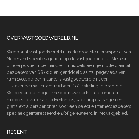
Footer
OVER VASTGOEDWERELD.NL
Webportal vastgoedwereld.nl is de grootste nieuwsportal van
Nederland specifiek gericht op de vastgoedbrache. Met een
unieke positie in de markt en inmiddels een gemiddeld aantal
bezoekers van 68.000 en gemiddeld aantal pageviews van
ruim 150.000 per maand, is vastgoedwereld.nl een
uitstekende manier om uw bedrijf of instelling te promoten.
Wij bieden de mogelijkheid om uw bedrijf te promotem
middels advertorials, advertenties, vacatureplaatsingen en
gratis extra persberichten voor een selectie internetbezoekers
specifiek geïnteresseerd en/of gerelateerd in het vakgebied.
RECENT