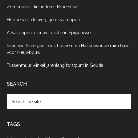
Zomerserie: die ándere… Broerstraat
Hobbels uit de weg, geldkraan open
Allsafe opent nieuwe locatie in Spijkenisse
Raad van State geeft ook Lochem en Hazerswoude ruim baan
voor nieuwbouw
Tussenmuur winkel jarenlang twistpunt in Gouda
SEARCH
Search
the
site
...
TAGS