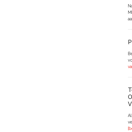
Na
MH
aa
P
Be
vo
va
T
O
V
A
ve
[b