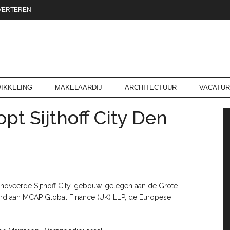
VERTEREN
reld.nl
IKKELING
MAKELAARDIJ
ARCHITECTUUR
VACATU
t Sijthoff City Den
P
enoveerde Sijthoff City-gebouw, gelegen aan de Grote
eerd aan MCAP Global Finance (UK) LLP, de Europese