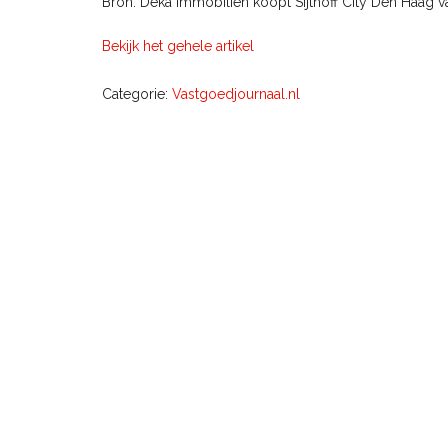
Bron: Deka Immobilien koopt Sijthoff City Den Haag 
Bekijk het gehele artikel
Categorie:
Vastgoedjournaal.nl