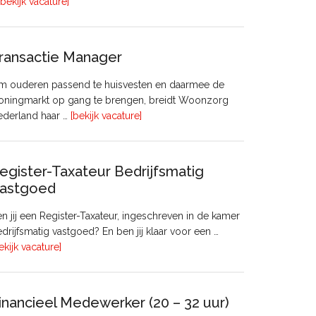
overHoofd
[bekijk vacature]
huisvesting
ransactie Manager
m ouderen passend te huisvesten en daarmee de
oningmarkt op gang te brengen, breidt Woonzorg
overTransactie
ederland haar …
[bekijk vacature]
Manager
egister-Taxateur Bedrijfsmatig
astgoed
n jij een Register-Taxateur, ingeschreven in de kamer
drijfsmatig vastgoed? En ben jij klaar voor een …
overRegister-
ekijk vacature]
Taxateur
Bedrijfsmatig
Vastgoed
inancieel Medewerker (20 – 32 uur)