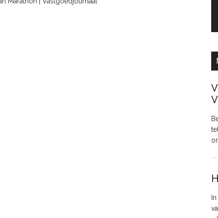
van Marathon | Vastgoedjournaal
V
V
Be
te
o
H
In
va