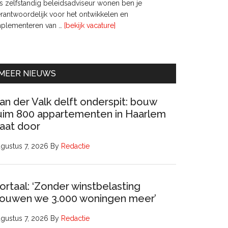
s zelfstandig beleidsadviseur wonen ben je
rantwoordelijk voor het ontwikkelen en
overInterim
mplementeren van …
[bekijk vacature]
Ervaren
Beleidsadviseur
(32
uur)
MEER NIEUWS
an der Valk delft onderspit: bouw
uim 800 appartementen in Haarlem
aat door
gustus 7, 2026
By
Redactie
ortaal: ‘Zonder winstbelasting
ouwen we 3.000 woningen meer’
gustus 7, 2026
By
Redactie