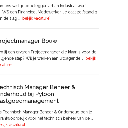
mens vastgoedbelegger Urban Industrial werft
WS een Financieel Medewerker. Je gaat zelfstandig
overFinancieel
n de slag …
[bekijk vacature]
Medewerker
(20
–
rojectmanager Bouw
32
uur)
n jij een ervaren Projectmanager die klaar is voor de
lgende stap? Wil je werken aan uitdagende …
[bekijk
overProjectmanager
cature]
Bouw
echnisch Manager Beheer &
nderhoud bij Pyloon
astgoedmanagement
ls Technisch Manager Beheer & Onderhoud ben je
rantwoordelijk voor het technisch beheer van de …
overTechnisch
ekijk vacature]