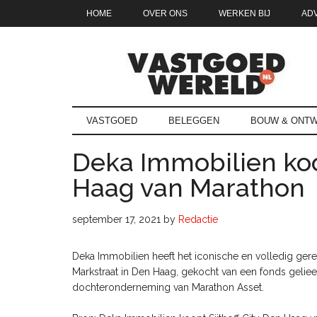
Door
Skip
Spring
Spring
HOME
OVER ONS
WERKEN BIJ
AD
naar
to
naar
naar
de
secondary
de
de
hoofd
menu
eerste
voettekst
inhoud
sidebar
Vastgoedwe
vastgoedwereld.nl
VASTGOED
BELEGGEN
BOUW & ONTW
Deka Immobilien koop
Haag van Marathon
september 17, 2021
by
Redactie
Deka Immobilien heeft het iconische en volledig ger
Markstraat in Den Haag, gekocht van een fonds geli
dochteronderneming van Marathon Asset.