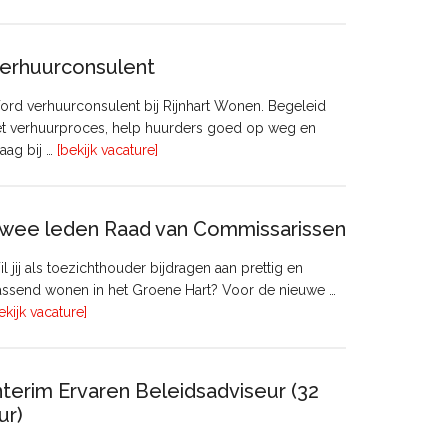
Manager
Beheer
&
erhuurconsulent
Onderhoud
bij
rd verhuurconsulent bij Rijnhart Wonen. Begeleid
Pyloon
et verhuurproces, help huurders goed op weg en
Vastgoedmanagement
overVerhuurconsulent
aag bij …
[bekijk vacature]
wee leden Raad van Commissarissen
l jij als toezichthouder bijdragen aan prettig en
ssend wonen in het Groene Hart? Voor de nieuwe …
overTwee
ekijk vacature]
leden
Raad
van
nterim Ervaren Beleidsadviseur (32
Commissarissen
ur)