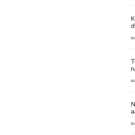
K
d
au
T
n
au
N
a
au