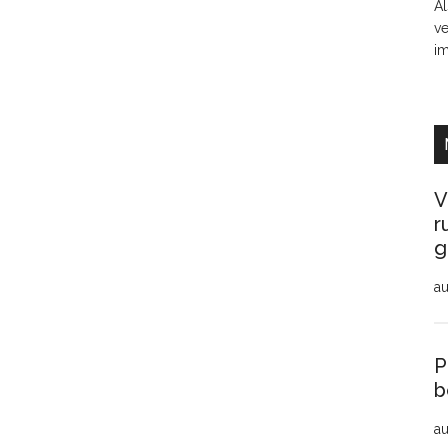
Al
ve
i
V
r
g
au
P
b
au