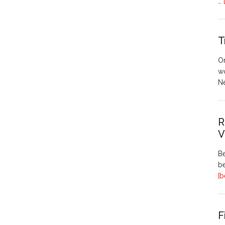
…
T
O
w
N
R
V
Be
be
[b
F