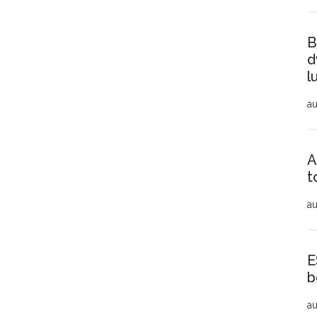
B
d
l
au
A
t
au
E
b
au