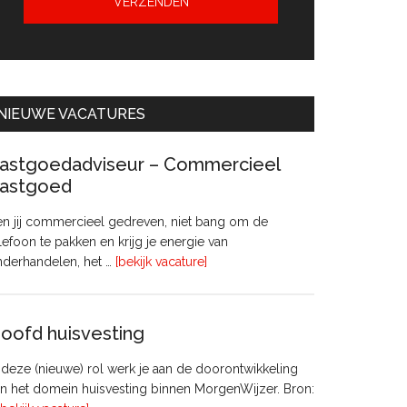
NIEUWE VACATURES
astgoedadviseur – Commercieel
astgoed
n jij commercieel gedreven, niet bang om de
lefoon te pakken en krijg je energie van
overVastgoedadviseur
nderhandelen, het …
[bekijk vacature]
–
Commercieel
Vastgoed
oofd huisvesting
 deze (nieuwe) rol werk je aan de doorontwikkeling
n het domein huisvesting binnen MorgenWijzer. Bron: