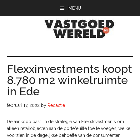
Door
Spring
Spring
MENU
naar
naar
naar
de
de
de
hoofd
eerste
voettekst
inhoud
sidebar
Vastgoedwerel
vastgoedwereld.nl
Flexxinvestments koopt
8.780 m2 winkelruimte
in Ede
februari 17, 2022
by
Redactie
De aankoop past in de strategie van FlexxInvestments om
alleen retailobjecten aan de portefeuille toe te voegen, welke
voorzien in de dagelijkse behoefte van de consumenten.