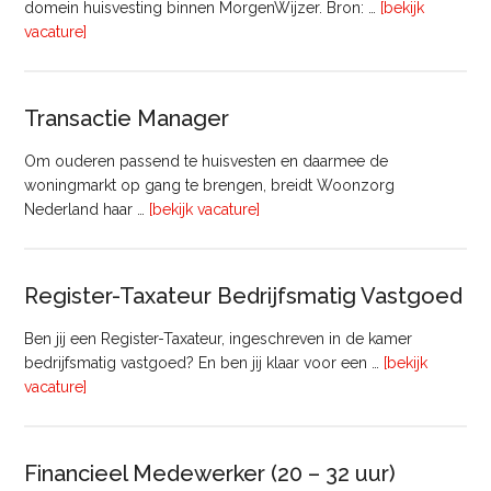
domein huisvesting binnen MorgenWijzer. Bron: …
[bekijk
overHoofd
vacature]
huisvesting
Transactie Manager
Om ouderen passend te huisvesten en daarmee de
woningmarkt op gang te brengen, breidt Woonzorg
overTransactie
Nederland haar …
[bekijk vacature]
Manager
Register-Taxateur Bedrijfsmatig Vastgoed
Ben jij een Register-Taxateur, ingeschreven in de kamer
bedrijfsmatig vastgoed? En ben jij klaar voor een …
[bekijk
overRegister-
vacature]
Taxateur
Bedrijfsmatig
Vastgoed
Financieel Medewerker (20 – 32 uur)