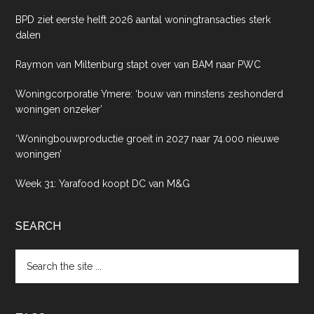
BPD ziet eerste helft 2026 aantal woningtransacties sterk
dalen
Raymon van Miltenburg stapt over van BAM naar PWC
Woningcorporatie Ymere: ‘bouw van minstens zeshonderd
woningen onzeker’
‘Woningbouwproductie groeit in 2027 naar 74.000 nieuwe
woningen’
Week 31: Yarafood koopt DC van M&G
SEARCH
Search
the
site
...