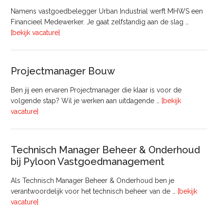
Namens vastgoedbelegger Urban Industrial werft MHWS een
Financieel Medewerker. Je gaat zelfstandig aan de slag …
overFinancieel
[bekijk vacature]
Medewerker
(20
–
Projectmanager Bouw
32
uur)
Ben jij een ervaren Projectmanager die klaar is voor de
volgende stap? Wil je werken aan uitdagende …
[bekijk
overProjectmanager
vacature]
Bouw
Technisch Manager Beheer & Onderhoud
bij Pyloon Vastgoedmanagement
Als Technisch Manager Beheer & Onderhoud ben je
verantwoordelijk voor het technisch beheer van de …
[bekijk
overTechnisch
vacature]
Manager