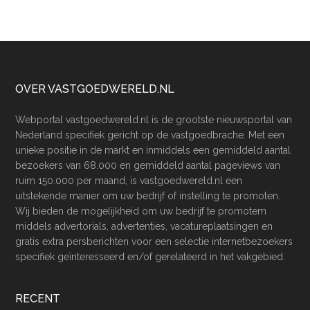
Footer
OVER VASTGOEDWERELD.NL
Webportal vastgoedwereld.nl is de grootste nieuwsportal van
Nederland specifiek gericht op de vastgoedbrache. Met een
unieke positie in de markt en inmiddels een gemiddeld aantal
bezoekers van 68.000 en gemiddeld aantal pageviews van
ruim 150.000 per maand, is vastgoedwereld.nl een
uitstekende manier om uw bedrijf of instelling te promoten.
Wij bieden de mogelijkheid om uw bedrijf te promotem
middels advertorials, advertenties, vacatureplaatsingen en
gratis extra persberichten voor een selectie internetbezoekers
specifiek geïnteresseerd en/of gerelateerd in het vakgebied.
RECENT