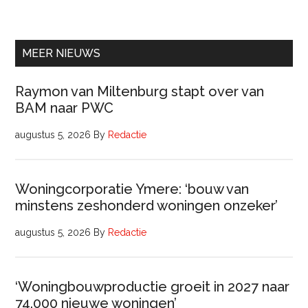
Ervaren
Beleidsadviseur
(32
uur)
MEER NIEUWS
Raymon van Miltenburg stapt over van
BAM naar PWC
augustus 5, 2026
By
Redactie
Woningcorporatie Ymere: ‘bouw van
minstens zeshonderd woningen onzeker’
augustus 5, 2026
By
Redactie
‘Woningbouwproductie groeit in 2027 naar
74.000 nieuwe woningen’