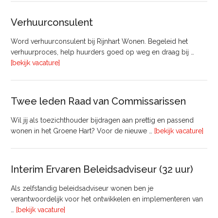
Beheer
&
Verhuurconsulent
Onderhoud
bij
Word verhuurconsulent bij Rijnhart Wonen. Begeleid het
Pyloon
verhuurproces, help huurders goed op weg en draag bij …
Vastgoedmanagement
overVerhuurconsulent
[bekijk vacature]
Twee leden Raad van Commissarissen
Wil jij als toezichthouder bijdragen aan prettig en passend
ove
wonen in het Groene Hart? Voor de nieuwe …
[bekijk vacature]
lede
Raa
van
Interim Ervaren Beleidsadviseur (32 uur)
Comm
Als zelfstandig beleidsadviseur wonen ben je
verantwoordelijk voor het ontwikkelen en implementeren van
overInterim
…
[bekijk vacature]