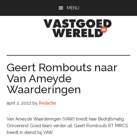
Door
Spring
Spring
MENU
naar
naar
naar
de
de
de
hoofd
eerste
voettekst
inhoud
sidebar
Vastgoedwerel
vastgoedwereld.nl
Geert Rombouts naar
Van Ameyde
Waarderingen
april 2, 2022
by
Redactie
Van Ameyde Waarderingen (VAW) breidt haar Bedrijfsmatig
Onroerend Goed team verder uit. Geert Rombouts RT MRICS
treedt in dienst bij VAW.