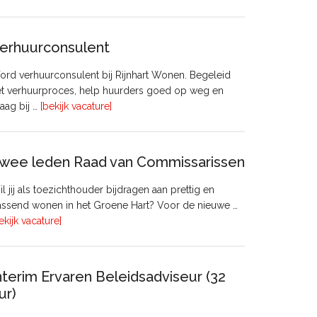
Manager
Beheer
&
erhuurconsulent
Onderhoud
bij
rd verhuurconsulent bij Rijnhart Wonen. Begeleid
Pyloon
et verhuurproces, help huurders goed op weg en
Vastgoedmanagement
overVerhuurconsulent
aag bij …
[bekijk vacature]
wee leden Raad van Commissarissen
l jij als toezichthouder bijdragen aan prettig en
ssend wonen in het Groene Hart? Voor de nieuwe …
overTwee
ekijk vacature]
leden
Raad
van
nterim Ervaren Beleidsadviseur (32
Commissarissen
ur)