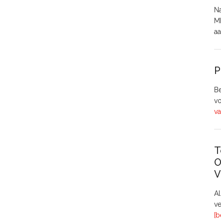
Na
MH
aa
P
Be
vo
va
T
O
V
A
ve
[b