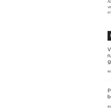
Al
ve
i
V
r
g
au
P
b
au