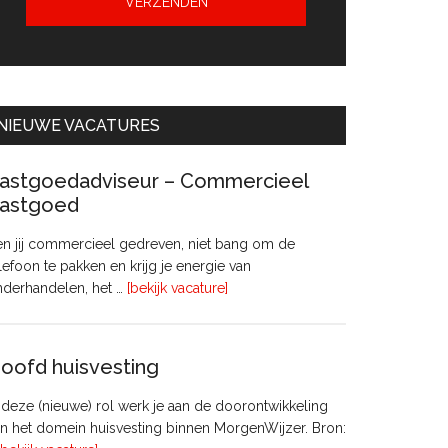
NIEUWE VACATURES
astgoedadviseur – Commercieel
astgoed
n jij commercieel gedreven, niet bang om de
lefoon te pakken en krijg je energie van
overVastgoedadviseur
nderhandelen, het …
[bekijk vacature]
–
Commercieel
Vastgoed
oofd huisvesting
 deze (nieuwe) rol werk je aan de doorontwikkeling
n het domein huisvesting binnen MorgenWijzer. Bron: