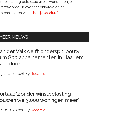
s zelfstandig beleidsadviseur wonen ben je
rantwoordelijk voor het ontwikkelen en
overInterim
mplementeren van …
[bekijk vacature]
Ervaren
Beleidsadviseur
(32
uur)
MEER NIEUWS
an der Valk delft onderspit: bouw
uim 800 appartementen in Haarlem
aat door
gustus 7, 2026
By
Redactie
ortaal: ‘Zonder winstbelasting
ouwen we 3.000 woningen meer’
gustus 7, 2026
By
Redactie