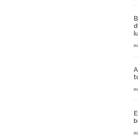
B
d
l
au
A
t
au
E
b
au