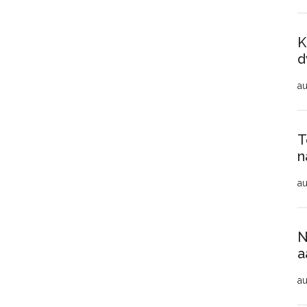
K
d
au
T
n
au
N
a
au