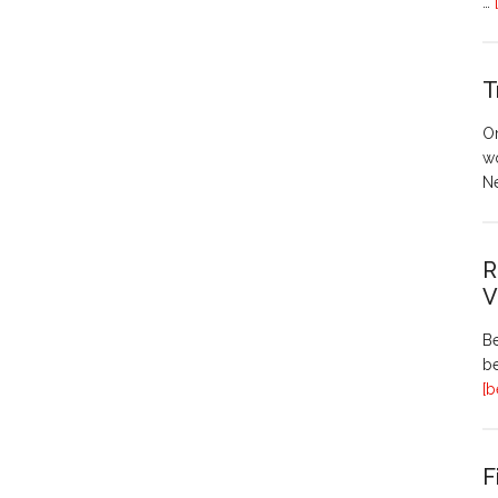
…
T
O
w
N
R
V
Be
be
[b
F