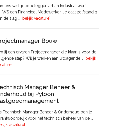
mens vastgoedbelegger Urban Industrial werft
WS een Financieel Medewerker. Je gaat zelfstandig
overFinancieel
n de slag …
[bekijk vacature]
Medewerker
(20
–
rojectmanager Bouw
32
uur)
n jij een ervaren Projectmanager die klaar is voor de
lgende stap? Wil je werken aan uitdagende …
[bekijk
overProjectmanager
cature]
Bouw
echnisch Manager Beheer &
nderhoud bij Pyloon
astgoedmanagement
ls Technisch Manager Beheer & Onderhoud ben je
rantwoordelijk voor het technisch beheer van de …
overTechnisch
ekijk vacature]