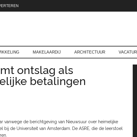
VERTEREN
reld.nl
IKKELING
MAKELAARDIJ
ARCHITECTUUR
VACATU
mt ontslag als
P
lijke betalingen
r vanwege de berichtgeving van Nieuwsuur over heimelijke
l bij de Universiteit van Amsterdam. De ASRE, die de leerstoel
ren.