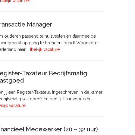
overHoofd
[bekijk vacature]
huisvesting
ransactie Manager
m ouderen passend te huisvesten en daarmee de
oningmarkt op gang te brengen, breidt Woonzorg
overTransactie
ederland haar …
[bekijk vacature]
Manager
egister-Taxateur Bedrijfsmatig
astgoed
n jij een Register-Taxateur, ingeschreven in de kamer
drijfsmatig vastgoed? En ben jij klaar voor een …
overRegister-
ekijk vacature]
Taxateur
Bedrijfsmatig
Vastgoed
inancieel Medewerker (20 – 32 uur)