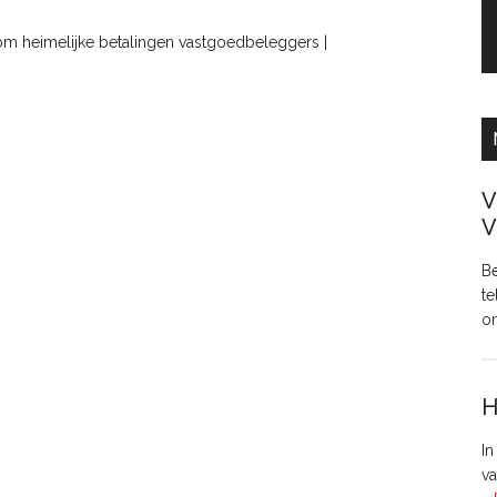
om heimelijke betalingen vastgoedbeleggers |
V
V
Be
te
o
H
In
va