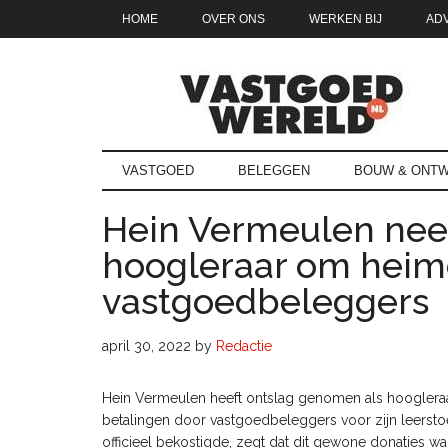
Door
Skip
Spring
Spring
HOME
OVER ONS
WERKEN BIJ
AD
naar
to
naar
naar
de
secondary
de
de
hoofd
menu
eerste
voettekst
inhoud
sidebar
Vastgoedwe
vastgoedwereld.nl
VASTGOED
BELEGGEN
BOUW & ONTW
Hein Vermeulen nee
hoogleraar om heime
vastgoedbeleggers
april 30, 2022
by
Redactie
Hein Vermeulen heeft ontslag genomen als hoogleraa
betalingen door vastgoedbeleggers voor zijn leerstoe
officieel bekostigde, zegt dat dit gewone donaties wa